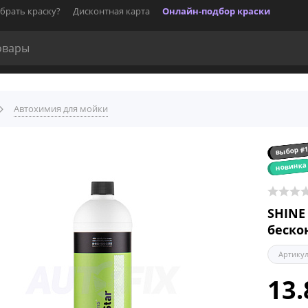
брать краску?
Дисконтная карта
Онлайн-подбор краски
Автохимия для мойки
выбор #
новинка
SHINE
беско
Артику
13.