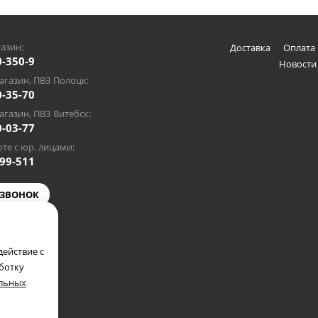
азин:
Доставка
Оплата 
0-350-9
Новости
газин, ПВЗ Полоцк:
0-35-70
газин, ПВЗ Витебск:
0-03-77
те с юр. лицами:
-99-511
 ЗВОНОК
@gmail.com
ействие с
аботку
альных
полкомом