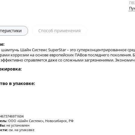
ПВ
Пу
теристики
Способ применения
е:
 шампунь Шайн Системс SuperStar – это суперконцентрированное сред
рами коррозии на основе европейских ПАВов последнего поколения.
эффективно справляется даже со сложными загрязнениями. Экономичн
ркировка:
тво в упаковке:
4673746971604
ель:
ООО «Шайн Системс», Новосибирск, РФ
жбы:
не установлен
ости:
см. на упаковке