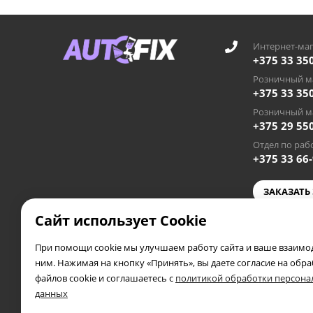
Интернет-маг
+375 33 35
Розничный ма
+375 33 35
Розничный ма
+375 29 55
Отдел по рабо
+375 33 66
ЗАКАЗАТЬ
Сайт использует Cookie
autofixby
При помощи cookie мы улучшаем работу сайта и ваше взаимод
2019 - 2026 © AUTOFIX.BY
ним. Нажимая на кнопку «Принять», вы даете согласие на обр
Частное предприятие «Автосэлф», УНП 391953388
файлов cookie и соглашаетесь с
политикой обработки персон
Свидетельство выдано 04.05.2019 года Полоцким райис
данных
В торговом реестре № 556173