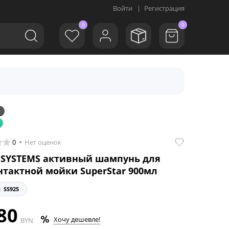
Войти
|
Регистрация
0
0
1
0
Нет оценок
 SYSTEMS активный шампунь для
нтактной мойки SuperStar 900мл
л:
SS925
80
Хочу дешевле!
BYN