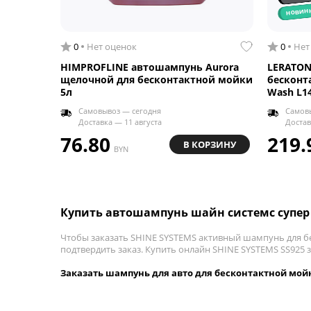
новин
0
Нет оценок
0
Нет
HIMPROFLINE автошампунь Aurora
LERATON
щелочной для бесконтактной мойки
бесконт
5л
Wash L14
Самовывоз — сегодня
Самов
Доставка — 11 августа
Достав
76.80
219.
В КОРЗИНУ
BYN
Купить автошампунь шайн системс супер
Чтобы заказать SHINE SYSTEMS активный шампунь для бе
подтвердить заказ. Купить онлайн SHINE SYSTEMS SS925 за
Заказать шампунь для авто для бесконтактной мойк