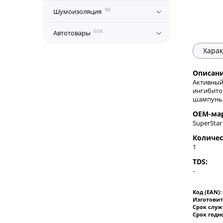
98
Шумоизоляция
604
Автотовары
Харак
Описани
Активный
ингибито
шампунь 
OEM-ма
SuperStar
Количес
1
TDS:
-
Код (EAN):
Изготовит
Срок слу
Срок годн