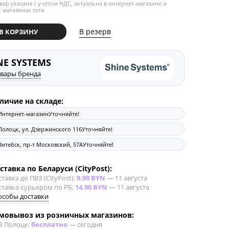
вар указана с учетом НДС, актуальна в интернет-магазине и
 магазинах сети
В резерв
В КОРЗИНУ
NE SYSTEMS
овары бренда
личие на складе:
Интернет-магазин
Уточняйте!
Полоцк, ул. Дзержинского 116
Уточняйте!
Витебск, пр-т Московский, 57А
Уточняйте!
ставка по Беларуси (CityPost):
тавка до ПВЗ (CityPost):
9.90 BYN
—
11 августа
ставка курьером по РБ:
14.90 BYN
—
11 августа
особы доставки
мовывоз из розничных магазинов:
З Полоцк:
бесплатно
—
сегодня