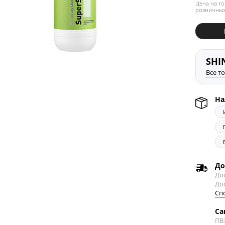
Цена на то
розничных
SHI
Все т
На
До
Дос
До
Сп
Са
ПВ