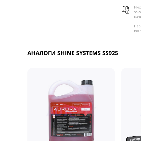
Инф
за 
кач
Пер
кон
АНАЛОГИ SHINE SYSTEMS SS925
выбор 