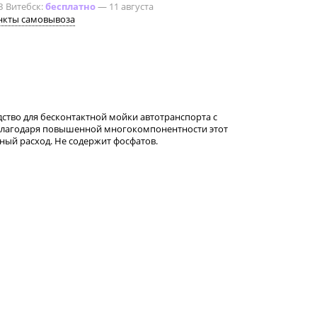
З Витебск:
бесплатно
—
11 августа
нкты самовывоза
ство для бесконтактной мойки автотранспорта с
 Благодаря повышенной многокомпонентности этот
ый расход. Не содержит фосфатов.