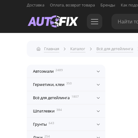
Доставка
Оплата, возврат товара
Бренды
Как подо
Главная
Каталог
Всё для детейлинга
2489
Автоэмали
350
Герметики, клеи
1807
Всё для детейлинга
384
Шпатлевки
643
Грунты
254
Лаки