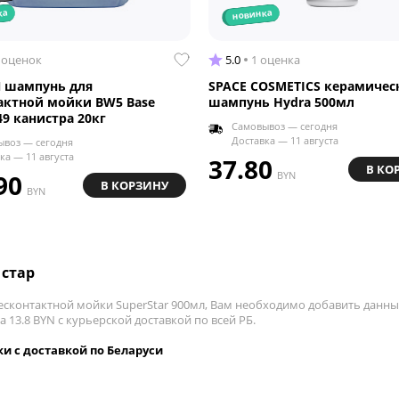
ка
новинка
 оценок
5.0
1 оценка
 шампунь для
SPACE COSMETICS керамичес
актной мойки BW5 Base
шампунь Hydra 500мл
9 канистра 20кг
Самовывоз — сегодня
Доставка — 11 августа
ывоз — сегодня
ка — 11 августа
37.80
В КО
90
BYN
В КОРЗИНУ
BYN
 стар
сконтактной мойки SuperStar 900мл, Вам необходимо добавить данный
 13.8 BYN с курьерской доставкой по всей РБ.
и с доставкой по Беларуси