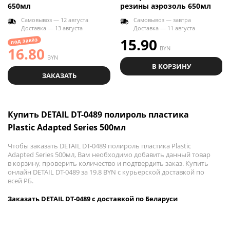
650мл
резины аэрозоль 650мл
Самовывоз — 12 августа
Самовывоз — завтра
Доставка — 13 августа
Доставка — 11 августа
15.90
под заказ
16.80
BYN
BYN
В КОРЗИНУ
ЗАКАЗАТЬ
Купить DETAIL DT-0489 полироль пластика
Plastic Adapted Series 500мл
Чтобы заказать DETAIL DT-0489 полироль пластика Plastic
Adapted Series 500мл, Вам необходимо добавить данный товар
в корзину, проверить количество и подтвердить заказ. Купить
онлайн DETAIL DT-0489 за 19.8 BYN с курьерской доставкой по
всей РБ.
Заказать DETAIL DT-0489 с доставкой по Беларуси