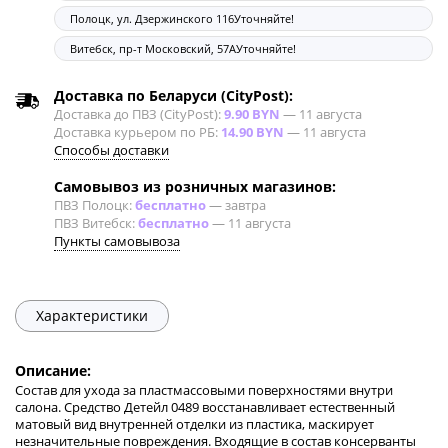
Полоцк, ул. Дзержинского 116
Уточняйте!
Витебск, пр-т Московский, 57А
Уточняйте!
Доставка по Беларуси (CityPost):
Доставка до ПВЗ (CityPost):
9.90 BYN
—
11 августа
Доставка курьером по РБ:
14.90 BYN
—
11 августа
Способы доставки
Самовывоз из розничных магазинов:
ПВЗ Полоцк:
бесплатно
—
завтра
ПВЗ Витебск:
бесплатно
—
11 августа
Пункты самовывоза
Характеристики
Описание:
Состав для ухода за пластмассовыми поверхностями внутри
салона. Средство Детейл 0489 восстанавливает естественный
матовый вид внутренней отделки из пластика, маскирует
незначительные повреждения. Входящие в состав консерванты