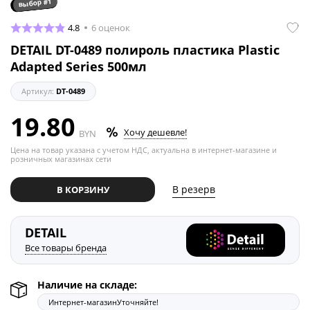
выбор #1
4.8
6 оценок
DETAIL DT-0489 полироль пластика Plastic
Adapted Series 500мл
Артикул:
DT-0489
19.80
Хочу дешевле!
BYN
Цена на товар указана с учетом НДС, актуальна в интернет-магазине и
розничных магазинах сети
В резерв
В КОРЗИНУ
DETAIL
Все товары бренда
Наличие на складе:
Интернет-магазин
Уточняйте!