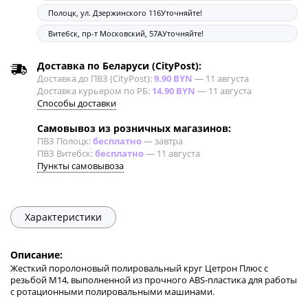
Полоцк, ул. Дзержинского 116
Уточняйте!
Витебск, пр-т Московский, 57А
Уточняйте!
Доставка по Беларуси (CityPost):
Доставка до ПВЗ (CityPost):
9.90 BYN
—
11 августа
Доставка курьером по РБ:
14.90 BYN
—
11 августа
Способы доставки
Самовывоз из розничных магазинов:
ПВЗ Полоцк:
бесплатно
—
завтра
ПВЗ Витебск:
бесплатно
—
11 августа
Пункты самовывоза
Характеристики
Описание:
Жесткий поролоновый полировальный круг Цетрон Плюс с
резьбой M14, выполненной из прочного ABS-пластика для работы
с ротационными полировальными машинами.