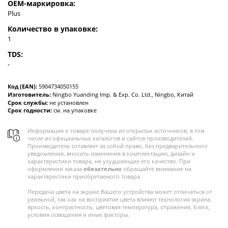
OEM-маркировка:
Plus
Количество в упаковке:
1
TDS:
-
Код (EAN):
5904734050155
Изготовитель:
Ningbo Yuanding Imp. & Exp. Co. Ltd., Ningbo, Китай
Срок службы:
не установлен
Срок годности:
см. на упаковке
Информация о товаре получена из открытых источников, в том
числе из официальных каталогов и сайтов производителей.
Производитель оставляет за собой право, без предварительного
уведомления, вносить изменения в комплектацию, дизайн и
характеристики товара, не ухудшающие его качество. При
оформлении заказа
обязательно
обращайте внимание на
характеристики приобретаемого товара.
Передача цвета на экране Вашего устройства может отличаться от
реальной, так как на восприятие цвета влияют технология экрана,
яркость, контрастность, цветовая температура, отражения, блеск,
условия освещения и иные факторы.