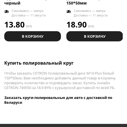
черный
150*50мм
Самовывоз — завтра
Самовывоз — завтра
Доставка — 11 августа
Доставка — 11 августа
13.80
18.90
BYN
BYN
В КОРЗИНУ
В КОРЗИНУ
Купить полировальный круг
Чтобы заказать CETRON полировальный диск М14 Plus белый
150*50мм, Вам необходимо добавить данный товар в корзину,
проверить количество и подтвердить заказ. Купить онлайн
CETRON 749550 за 18.9 BYN с курьерской доставкой по всей РБ.
Заказать круги полировальные для авто с доставкой по
Беларуси