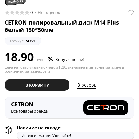
выбор #1
0
Нет оценок
CETRON полировальный диск М14 Plus
белый 150*50мм
Артикул:
749550
18.90
Хочу дешевле!
BYN
Цена на товар указана с учетом НДС, актуальна в интернет-магазине и
розничных магазинах сети
В резерв
В КОРЗИНУ
CETRON
Все товары бренда
Наличие на складе:
Интернет-магазин
Уточняйте!