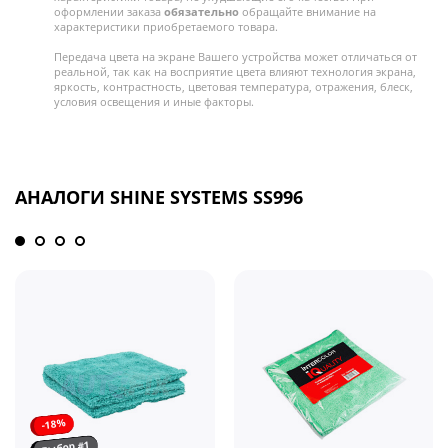
оформлении заказа
обязательно
обращайте внимание на
характеристики приобретаемого товара.
Передача цвета на экране Вашего устройства может отличаться от
реальной, так как на восприятие цвета влияют технология экрана,
яркость, контрастность, цветовая температура, отражения, блеск,
условия освещения и иные факторы.
АНАЛОГИ SHINE SYSTEMS SS996
-18%
выбор #1