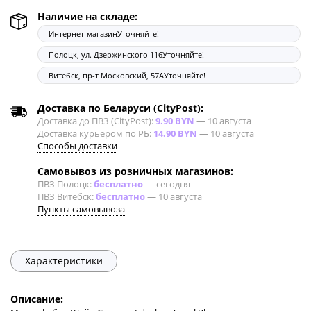
Наличие на складе:
Интернет-магазин
Уточняйте!
Полоцк, ул. Дзержинского 116
Уточняйте!
Витебск, пр-т Московский, 57А
Уточняйте!
Доставка по Беларуси (CityPost):
Доставка до ПВЗ (CityPost):
9.90 BYN
—
10 августа
Доставка курьером по РБ:
14.90 BYN
—
10 августа
Способы доставки
Самовывоз из розничных магазинов:
ПВЗ Полоцк:
бесплатно
—
сегодня
ПВЗ Витебск:
бесплатно
—
10 августа
Пункты самовывоза
Характеристики
Описание: