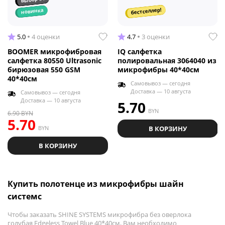
бестселлер!
новинка
5.0
4 оценки
4.7
3 оценки
BOOMER микрофибровая
IQ салфетка
салфетка 80550 Ultrasonic
полировальная 3064040 из
бирюзовая 550 GSM
микрофибры 40*40см
40*40см
Самовывоз — сегодня
Доставка — 10 августа
Самовывоз — сегодня
Доставка — 10 августа
5.70
BYN
6.90
BYN
5.70
BYN
В КОРЗИНУ
В КОРЗИНУ
Купить полотенце из микрофибры шайн
системс
Чтобы заказать SHINE SYSTEMS микрофибра без оверлока
голубая Edgeless Towel Blue 40*40см, Вам необходимо