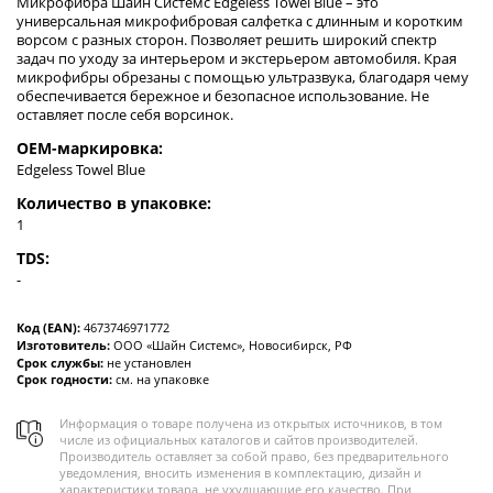
Микрофибра Шайн Системс Edgeless Towel Blue – это
универсальная микрофибровая салфетка с длинным и коротким
ворсом с разных сторон. Позволяет решить широкий спектр
задач по уходу за интерьером и экстерьером автомобиля. Края
микрофибры обрезаны с помощью ультразвука, благодаря чему
обеспечивается бережное и безопасное использование. Не
оставляет после себя ворсинок.
OEM-маркировка:
Edgeless Towel Blue
Количество в упаковке:
1
TDS:
-
Код (EAN):
4673746971772
Изготовитель:
ООО «Шайн Системс», Новосибирск, РФ
Срок службы:
не установлен
Срок годности:
см. на упаковке
Информация о товаре получена из открытых источников, в том
числе из официальных каталогов и сайтов производителей.
Производитель оставляет за собой право, без предварительного
уведомления, вносить изменения в комплектацию, дизайн и
характеристики товара, не ухудшающие его качество. При