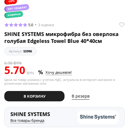
18%
-
хит продаж!
новинка
5.0
3 оценки
SHINE SYSTEMS микрофибра без оверлока
голубая Edgeless Towel Blue 40*40см
Артикул:
SS996
6.90
BYN
5.70
Хочу дешевле!
BYN
Цена на товар указана с учетом НДС, актуальна в интернет-магазине и
розничных магазинах сети
В резерв
В КОРЗИНУ
SHINE SYSTEMS
Все товары бренда