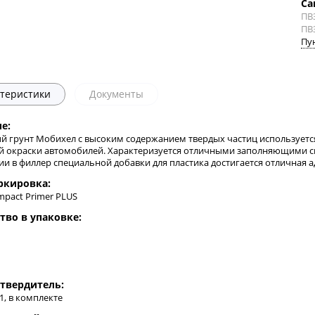
Са
ПВ
ПВ
Пу
теристики
Документы
е:
й грунт Мобихел с высоким содержанием твердых частиц используется 
й окраски автомобилей. Характеризуется отличными заполняющими с
ии в филлер специальной добавки для пластика достигается отличная 
ркировка:
mpact Primer PLUS
тво в упаковке:
твердитель:
:1, в комплекте