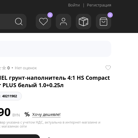
Войти
|
Регистрация
0
0
0
Нет оценок
EL грунт-наполнитель 4:1 HS Compact
r PLUS белый 1.0+0.25л
л:
40211902
90
Хочу дешевле!
BYN
вар указана с учетом НДС, актуальна в интернет-магазине и
 магазинах сети