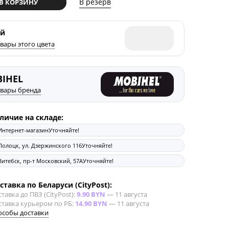
В резерв
В КОРЗИНУ
ый
овары этого цвета
IHEL
овары бренда
личие на складе:
Интернет-магазин
Уточняйте!
Полоцк, ул. Дзержинского 116
Уточняйте!
Витебск, пр-т Московский, 57А
Уточняйте!
ставка по Беларуси (CityPost):
тавка до ПВЗ (CityPost):
9.90 BYN
—
11 августа
ставка курьером по РБ:
14.90 BYN
—
11 августа
особы доставки