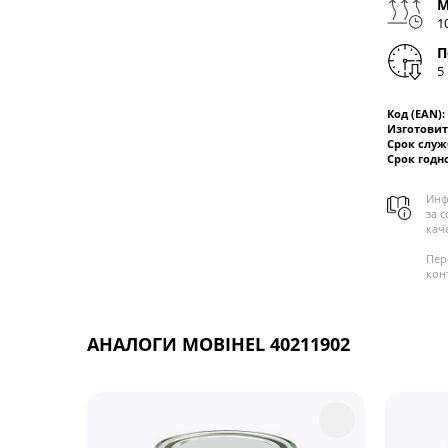
М
1
П
5
Код (EAN):
Изготовит
Срок слу
Срок годн
Инф
за 
кач
Пер
кон
АНАЛОГИ MOBIHEL 40211902