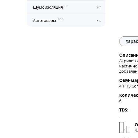
98
Шумоизоляция
604
Автотовары
Харак
Описани
Акриловы
частично
добавлен
OEM-ма
4:1 HS Co
Количес
6
TDS:
-
О
4