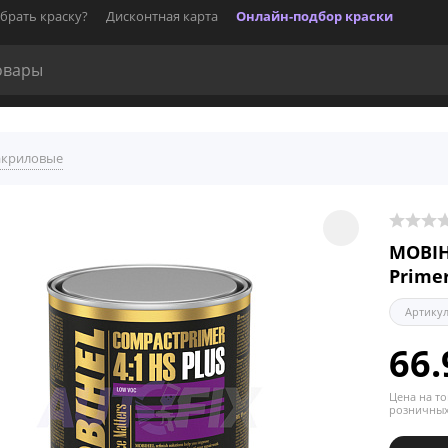
брать краску?
Дисконтная карта
Онлайн-подбор краски
акриловые
MOBIH
Prime
Артику
66.
Цена на то
розничных