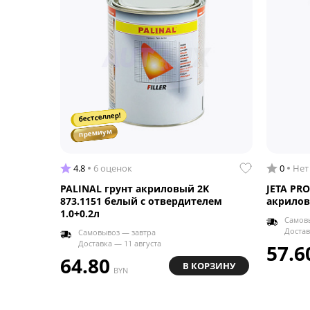
бестселлер!
премиум
4.8
6 оценок
0
Нет
PALINAL грунт акриловый 2K
JETA PR
873.1151 белый с отвердителем
акрилов
1.0+0.2л
Самовы
Достав
Самовывоз — завтра
Доставка — 11 августа
57.6
64.80
В КОРЗИНУ
BYN