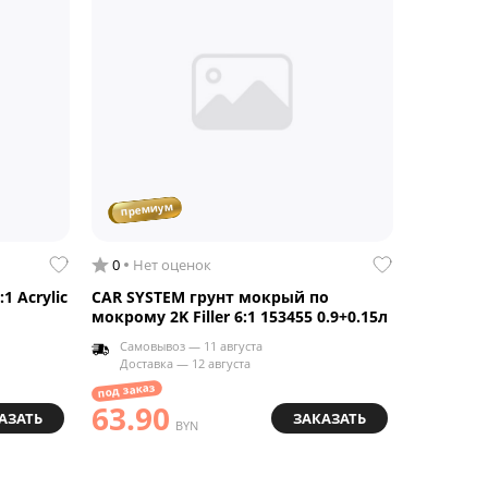
премиум
преми
0
Нет оценок
0
Нет 
1 Acrylic
CAR SYSTEM грунт мокрый по
4CR 6.41
мокрому 2K Filler 6:1 153455 0.9+0.15л
Fuller Un
Самовывоз — 11 августа
Самовы
Доставка — 12 августа
Доставк
под заказ
под заказ
63.90
49.8
АЗАТЬ
ЗАКАЗАТЬ
BYN