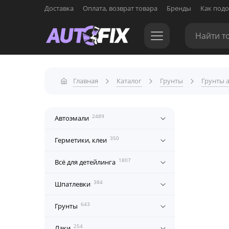
Доставка
Оплата, возврат товара
Бренды
Как подо
Главная
Каталог
Грунты
Грунты 
2489
Автоэмали
350
Герметики, клеи
1807
Всё для детейлинга
384
Шпатлевки
643
Грунты
254
Лаки