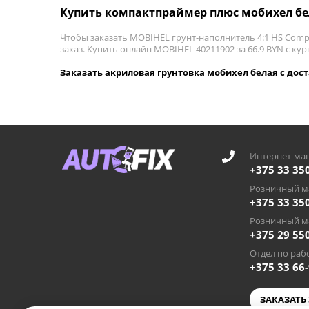
Купить компактпраймер плюс мобихел б
Чтобы заказать MOBIHEL грунт-наполнитель 4:1 HS Compa
заказ. Купить онлайн MOBIHEL 40211902 за 66.9 BYN с кур
Заказать акриловая грунтовка мобихел белая с дост
Интернет-маг
+375 33 35
Розничный ма
+375 33 35
Розничный ма
+375 29 55
Отдел по рабо
+375 33 66
ЗАКАЗАТЬ