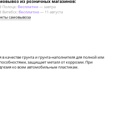
мовывоз из розничных магазинов:
З Полоцк:
бесплатно
—
завтра
З Витебск:
бесплатно
—
11 августа
нкты самовывоза
в качестве грунта и грунта-наполнителя для полной или
пособностями, защищает металл от коррозии. При
адгезия ко всем автомобильным пластикам.