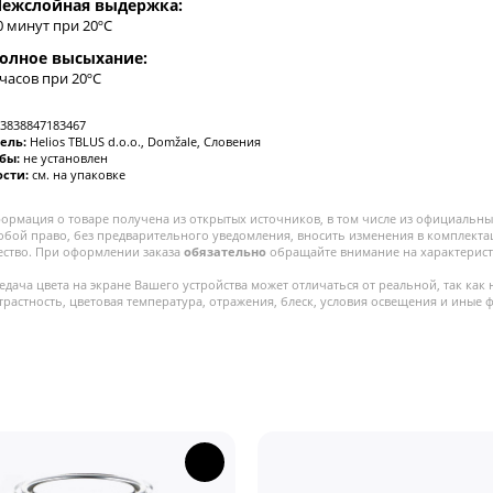
ежслойная выдержка:
0 минут при 20ºC
олное высыхание:
 часов при 20ºC
3838847183467
ель:
Helios TBLUS d.o.o., Domžale, Словения
жбы:
не установлен
ости:
см. на упаковке
ормация о товаре получена из открытых источников, в том числе из официальных
собой право, без предварительного уведомления, вносить изменения в комплекта
ество. При оформлении заказа
обязательно
обращайте внимание на характерист
едача цвета на экране Вашего устройства может отличаться от реальной, так как 
трастность, цветовая температура, отражения, блеск, условия освещения и иные 