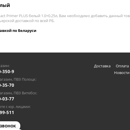
елый
ct Primer PLUS белый 1.0+0.25л, Вам необходимо добавить данный тов
ьерской доставкой по всей РБ.
авкой по Беларуси
азин:
Доставка
Оплата 
0-350-9
Новости
газин, ПВЗ Полоцк:
0-35-70
газин, ПВЗ Витебск:
0-03-77
те с юр. лицами:
-99-511
 ЗВОНОК