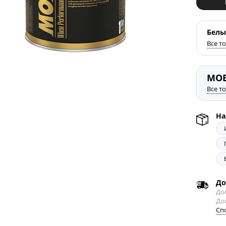
Бел
Все т
MOB
Все т
На
До
Дос
До
Сп