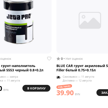
 оценок
0
Нет оценок
O грунт-наполнитель
BLUE CAR грунт акриловый 5:
ый 5553 черный 0.8+0.2л
Filler белый 0.75+0.15л
воз — завтра
Самовывоз — 11 августа
ка — 11 августа
Доставка — 12 августа
0
под заказ
В КОРЗИНУ
BYN
39.90
ЗАК
BYN