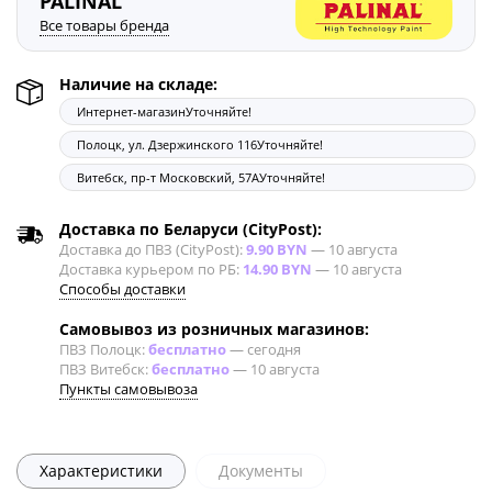
PALINAL
Все товары бренда
Наличие на складе:
Интернет-магазин
Уточняйте!
Полоцк, ул. Дзержинского 116
Уточняйте!
Витебск, пр-т Московский, 57А
Уточняйте!
Доставка по Беларуси (CityPost):
Доставка до ПВЗ (CityPost):
9.90 BYN
—
10 августа
Доставка курьером по РБ:
14.90 BYN
—
10 августа
Способы доставки
Самовывоз из розничных магазинов:
ПВЗ Полоцк:
бесплатно
—
сегодня
ПВЗ Витебск:
бесплатно
—
10 августа
Пункты самовывоза
Характеристики
Документы