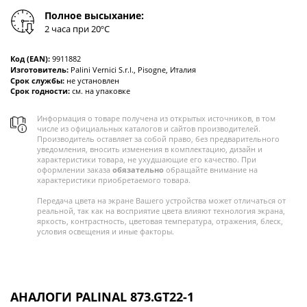
Полное высыхание:
2 часа при 20ºC
Код (EAN):
9911882
Изготовитель:
Palini Vernici S.r.l., Pisogne, Италия
Срок службы:
не установлен
Срок годности:
см. на упаковке
Информация о товаре получена из открытых источников, в том
числе из официальных каталогов и сайтов производителей.
Производитель оставляет за собой право, без предварительного
уведомления, вносить изменения в комплектацию, дизайн и
характеристики товара, не ухудшающие его качество. При
оформлении заказа
обязательно
обращайте внимание на
характеристики приобретаемого товара.
Передача цвета на экране Вашего устройства может отличаться от
реальной, так как на восприятие цвета влияют технология экрана,
яркость, контрастность, цветовая температура, отражения, блеск,
условия освещения и иные факторы.
АНАЛОГИ PALINAL 873.GT22-1