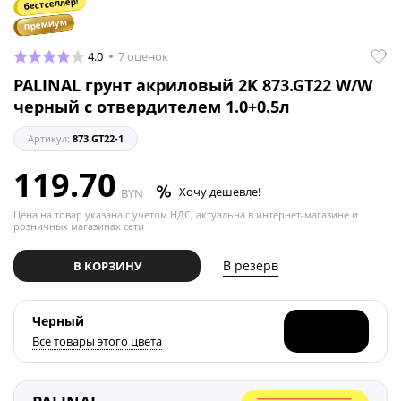
бестселлер!
премиум
4.0
7 оценок
PALINAL грунт акриловый 2K 873.GT22 W/W
черный с отвердителем 1.0+0.5л
Артикул:
873.GT22-1
119.70
Хочу дешевле!
BYN
Цена на товар указана с учетом НДС, актуальна в интернет-магазине и
розничных магазинах сети
В резерв
В КОРЗИНУ
Черный
Все товары этого цвета