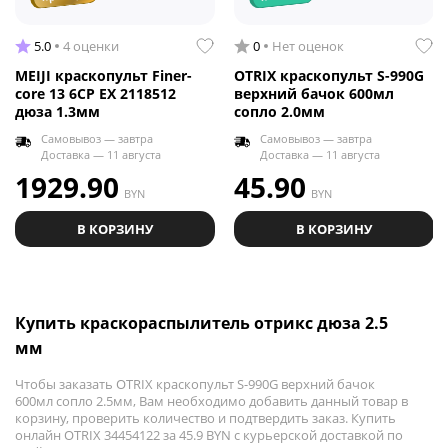
5.0
4 оценки
0
Нет оценок
MEIJI краскопульт Finer-
OTRIX краскопульт S-990G
core 13 6CP EX 2118512
верхний бачок 600мл
дюза 1.3мм
сопло 2.0мм
Самовывоз — завтра
Самовывоз — завтра
Доставка — 11 августа
Доставка — 11 августа
1929.90
45.90
BYN
BYN
В КОРЗИНУ
В КОРЗИНУ
Купить краскораспылитель отрикс дюза 2.5
мм
Чтобы заказать OTRIX краскопульт S-990G верхний бачок
600мл сопло 2.5мм, Вам необходимо добавить данный товар в
корзину, проверить количество и подтвердить заказ. Купить
онлайн OTRIX 34454122 за 45.9 BYN с курьерской доставкой по