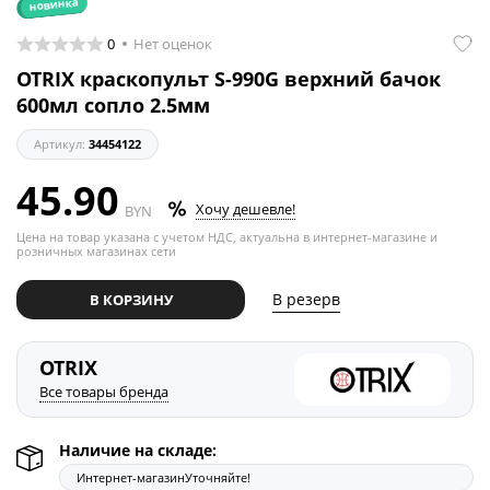
новинка
0
Нет оценок
OTRIX краскопульт S-990G верхний бачок
600мл сопло 2.5мм
Артикул:
34454122
45.90
Хочу дешевле!
BYN
Цена на товар указана с учетом НДС, актуальна в интернет-магазине и
розничных магазинах сети
В резерв
В КОРЗИНУ
OTRIX
Все товары бренда
Наличие на складе:
Интернет-магазин
Уточняйте!