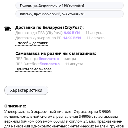
Полоцк, ул. Дзержинского 116
Уточняйте!
Витебск, пр-т Московский, 57А
Уточняйте!
Доставка по Беларуси (CityPost):
Доставка до ПВЗ (CityPost):
9.90 BYN
—
11 августа
Доставка курьером по РБ:
14.90 BYN
—
11 августа
Способы доставки
Самовывоз из розничных магазинов:
ПВЗ Полоцк:
бесплатно
—
завтра
ПВЗ Витебск:
бесплатно
—
11 августа
Пункты самовывоза
Характеристики
Описание:
Универсальный окрасочный пистолет Отрикс серии S-990G
конвенциональной системы распыления S-990G с пластиковым
верхним бачком объемом 600 мл и соплом 2.5 мм. Предназначен
для нанесения однокомпонентных синтетических эмалей, грунтов