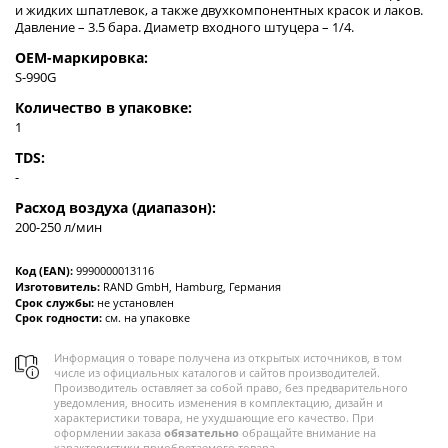
и жидких шпатлевок, а также двухкомпонентных красок и лаков.
Давление – 3.5 бара. Диаметр входного штуцера – 1/4.
OEM-маркировка:
S-990G
Количество в упаковке:
1
TDS:
-
Расход воздуха (диапазон):
200-250 л/мин
Код (EAN):
9990000013116
Изготовитель:
RAND GmbH, Hamburg, Германия
Срок службы:
не установлен
Срок годности:
см. на упаковке
Информация о товаре получена из открытых источников, в том
числе из официальных каталогов и сайтов производителей.
Производитель оставляет за собой право, без предварительного
уведомления, вносить изменения в комплектацию, дизайн и
характеристики товара, не ухудшающие его качество. При
оформлении заказа
обязательно
обращайте внимание на
характеристики приобретаемого товара.