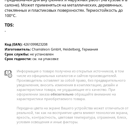
салоне). Может применяться на металлических, деревянных,
стеклянных и пластиковых поверхностях. Термостойкость до
100°С.
TDS:
-
Код (EAN):
4261099823208
Изготовитель:
Chamäleon GmbH, Heidelberg, Германия
Срок службы:
не установлен
Срок годности:
см. на упаковке
Информация о товаре получена из открытых источников, в том
числе из официальных каталогов и сайтов производителей.
Производитель оставляет за собой право, без предварительного
уведомления, вносить изменения в комплектацию, дизайн и
характеристики товара, не ухудшающие его качество. При
оформлении заказа
обязательно
обращайте внимание на
характеристики приобретаемого товара.
Передача цвета на экране Вашего устройства может отличаться от
реальной, так как на восприятие цвета влияют технология экрана,
яркость, контрастность, цветовая температура, отражения, блеск,
условия освещения и иные факторы.