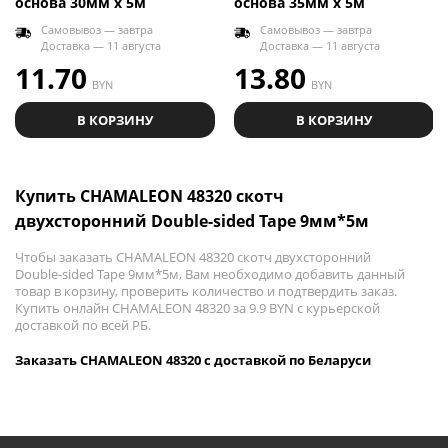
основа 30мм х 5м
основа 35мм х 5м
Самовывоз — завтра
Самовывоз — завтра
Доставка — 11 августа
Доставка — 11 августа
11.70
13.80
BYN
BYN
В КОРЗИНУ
В КОРЗИНУ
Купить CHAMALEON 48320 скотч
двухсторонний Double-sided Tape 9мм*5м
Чтобы заказать CHAMALEON 48320 скотч двухсторонний
Double-sided Tape 9мм*5м, Вам необходимо добавить данный
товар в корзину, проверить количество и подтвердить заказ.
Купить онлайн CHAMALEON 48320 за 9.9 BYN с курьерской
доставкой по всей РБ.
Заказать CHAMALEON 48320 с доставкой по Беларуси