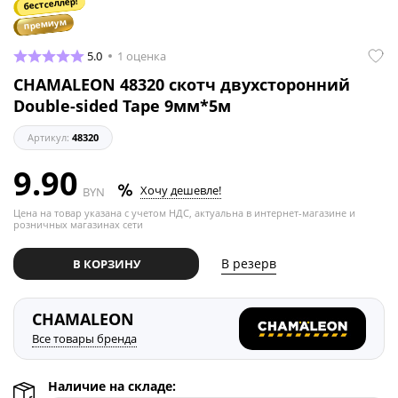
бестселлер!
премиум
5.0
1 оценка
CHAMALEON 48320 скотч двухсторонний
Double-sided Tape 9мм*5м
Артикул:
48320
9.90
Хочу дешевле!
BYN
Цена на товар указана с учетом НДС, актуальна в интернет-магазине и
розничных магазинах сети
В резерв
В КОРЗИНУ
CHAMALEON
Все товары бренда
Наличие на складе: