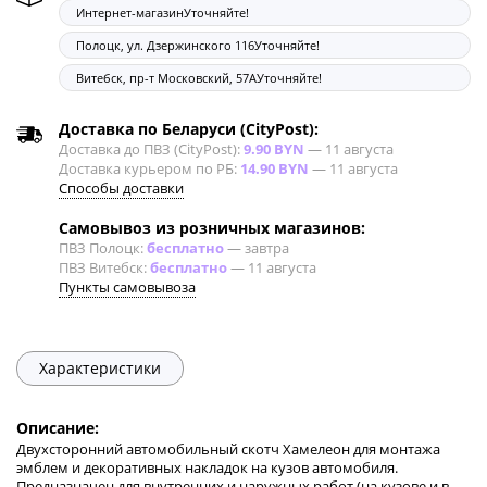
Интернет-магазин
Уточняйте!
Полоцк, ул. Дзержинского 116
Уточняйте!
Витебск, пр-т Московский, 57А
Уточняйте!
Доставка по Беларуси (CityPost):
Доставка до ПВЗ (CityPost):
9.90 BYN
—
11 августа
Доставка курьером по РБ:
14.90 BYN
—
11 августа
Способы доставки
Самовывоз из розничных магазинов:
ПВЗ Полоцк:
бесплатно
—
завтра
ПВЗ Витебск:
бесплатно
—
11 августа
Пункты самовывоза
Характеристики
Описание:
Двухсторонний автомобильный скотч Хамелеон для монтажа
эмблем и декоративных накладок на кузов автомобиля.
Предназначен для внутренних и наружных работ (на кузове и в