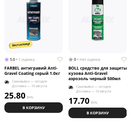
бестселлер!
5.0
1 оценка
0
Нет оценок
FARBEL антигравий Anti-
BOLL средство для защиты
Gravel Coating серый 1.0кг
кузова Anti-Gravel
аэрозоль черный 500мл
Самовывоз — сегодня
Доставка — 10 августа
Самовывоз — сегодня
Доставка — 10 августа
25.80
BYN
17.70
BYN
В КОРЗИНУ
В КОРЗИНУ