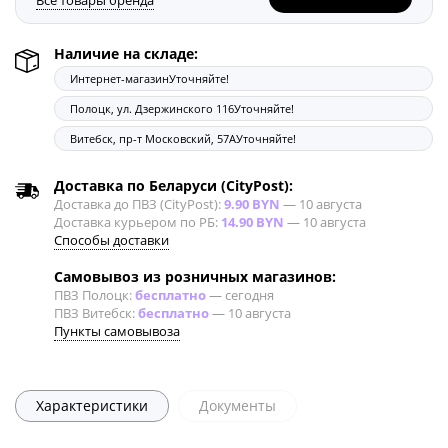
Все товары бренда
Наличие на складе:
Интернет-магазин
Уточняйте!
Полоцк, ул. Дзержинского 116
Уточняйте!
Витебск, пр-т Московский, 57А
Уточняйте!
Доставка по Беларуси (CityPost):
Доставка до ПВЗ (CityPost):
9.90 BYN
—
10 августа
Доставка курьером по РБ:
14.90 BYN
—
10 августа
Способы доставки
Самовывоз из розничных магазинов:
ПВЗ Полоцк:
бесплатно
—
сегодня
ПВЗ Витебск:
бесплатно
—
10 августа
Пункты самовывоза
Характеристики
Документы