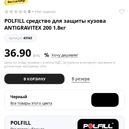
бестселлер!
0
Нет оценок
POLFILL средство для защиты кузова
ANTIGRAVITEX 200 1.8кг
Артикул:
43163
36.90
Хочу дешевле!
BYN
Цена на товар указана с учетом НДС, актуальна в интернет-магазине и
розничных магазинах сети
В резерв
В КОРЗИНУ
Черный
Все товары этого цвета
POLFILL