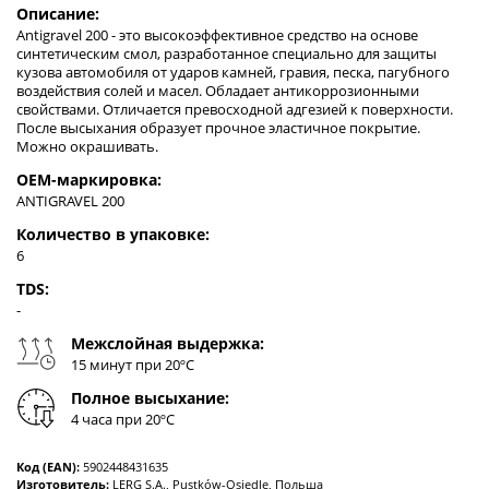
Описание:
Antigravel 200 - это высокоэффективное средство на основе
синтетическим смол, разработанное специально для защиты
кузова автомобиля от ударов камней, гравия, песка, пагубного
воздействия солей и масел. Обладает антикоррозионными
свойствами. Отличается превосходной адгезией к поверхности.
После высыхания образует прочное эластичное покрытие.
Можно окрашивать.
OEM-маркировка:
ANTIGRAVEL 200
Количество в упаковке:
6
TDS:
-
Межслойная выдержка:
15 минут при 20ºC
Полное высыхание:
4 часа при 20ºC
Код (EAN):
5902448431635
Изготовитель:
LERG S.A., Pustków-Osiedle, Польша