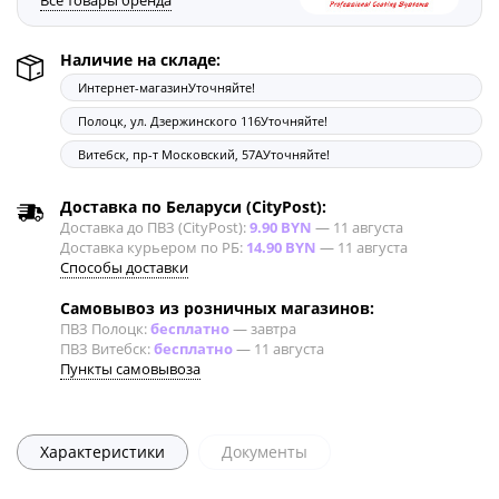
Все товары бренда
Наличие на складе:
Интернет-магазин
Уточняйте!
Полоцк, ул. Дзержинского 116
Уточняйте!
Витебск, пр-т Московский, 57А
Уточняйте!
Доставка по Беларуси (CityPost):
Доставка до ПВЗ (CityPost):
9.90 BYN
—
11 августа
Доставка курьером по РБ:
14.90 BYN
—
11 августа
Способы доставки
Самовывоз из розничных магазинов:
ПВЗ Полоцк:
бесплатно
—
завтра
ПВЗ Витебск:
бесплатно
—
11 августа
Пункты самовывоза
Характеристики
Документы