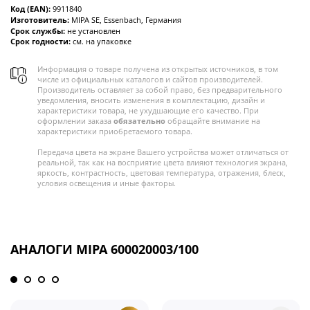
Код (EAN):
9911840
Изготовитель:
MIPA SE, Essenbach, Германия
Срок службы:
не установлен
Срок годности:
см. на упаковке
Информация о товаре получена из открытых источников, в том
числе из официальных каталогов и сайтов производителей.
Производитель оставляет за собой право, без предварительного
уведомления, вносить изменения в комплектацию, дизайн и
характеристики товара, не ухудшающие его качество. При
оформлении заказа
обязательно
обращайте внимание на
характеристики приобретаемого товара.
Передача цвета на экране Вашего устройства может отличаться от
реальной, так как на восприятие цвета влияют технология экрана,
яркость, контрастность, цветовая температура, отражения, блеск,
условия освещения и иные факторы.
АНАЛОГИ MIPA 600020003/100