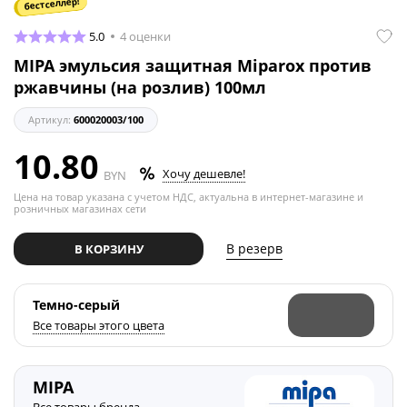
бестселлер!
5.0
4 оценки
MIPA эмульсия защитная Miparox против
ржавчины (на розлив) 100мл
Артикул:
600020003/100
10.80
Хочу дешевле!
BYN
Цена на товар указана с учетом НДС, актуальна в интернет-магазине и
розничных магазинах сети
В резерв
В КОРЗИНУ
Темно-серый
Все товары этого цвета
MIPA