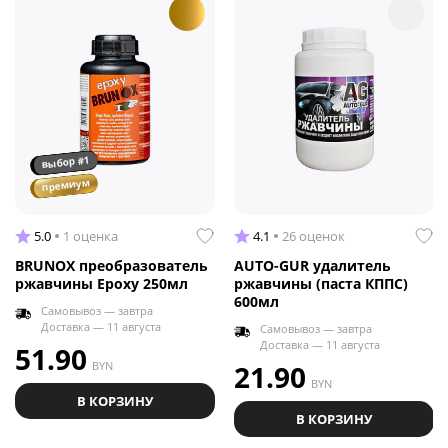
выбор #1
премиум
5.0
1 оценка
4.1
26 оценок
BRUNOX преобразователь
AUTO-GUR удалитель
ржавчины Epoxy 250мл
ржавчины (паста КППС)
600мл
Самовывоз — завтра
Доставка — 11 августа
Самовывоз — завтра
Доставка — 11 августа
51.90
BYN
21.90
BYN
В КОРЗИНУ
В КОРЗИНУ