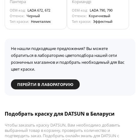
Пантера
Кориандр
OEM-код:
LADA 672, 672
OEM-код:
LADA 790, 790
Оттенок:
Черный
Оттенок:
Коричневый
Тип краски:
Неметаллик
Тип краски:
Эффектный
Не нашли подходящие предложения? Вы можете
обратиться в лабораторию цветоподбора нашей сети
розничных магазинов и подобрать необходимый для Вас
цвет краски.
ПЕРЕЙТИ В ЛАБОРАТОРИЮ
Подобрать краску для DATSUN в Беларуси
Чтобы заказать краску DATSUN, Вам необходимо добавить
выбранный товар в корзину, проверить количество и
подтвердить заказ. Подобрать онлайн эмаль для DATSUN с