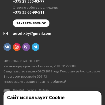
+375 29 550-03-77
Отдел по работе с юр. лицами:
+375 33 66-99-511
ЗАКАЗАТЬ ЗВОНОК
autofixby@gmail.com
2019 - 2026 © AUTOFIX.BY
Частное предприятие «Автосэлф», УНП 391953388
Свидетельство выдано 04.05.2019 года Полоцким райисполкомом
В торговом реестре № 556173
Информация о защите прав потребителей
Сайт использует Cookie