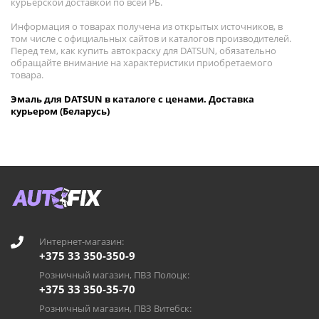
курьерской доставкой по всей РБ.
Информация о товарах получена из открытых источников, в
том числе с официальных сайтов и каталогов производителей.
Перед тем, как купить автокраску для DATSUN, обязательно
обращайте внимание на характеристики приобретаемого
товара.
Эмаль для DATSUN в каталоге с ценами. Доставка
курьером (Беларусь)
Интернет-магазин:
+375 33 350-350-9
Розничный магазин, ПВЗ Полоцк:
+375 33 350-35-70
Розничный магазин, ПВЗ Витебск: