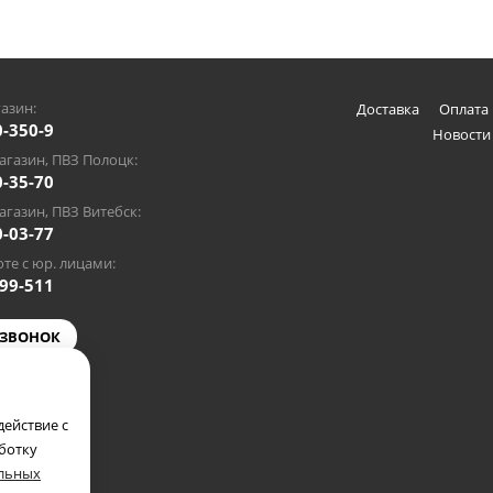
азин:
Доставка
Оплата 
0-350-9
Новости
газин, ПВЗ Полоцк:
0-35-70
газин, ПВЗ Витебск:
0-03-77
те с юр. лицами:
-99-511
 ЗВОНОК
@gmail.com
ействие с
аботку
альных
полкомом