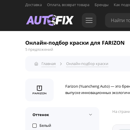
Доставка
Оплата, возврат товара
Бренды
Как подо
Онлайн-подбор краски для FARIZON
5 предложений
Главная
Онлайн-подбор краски
Farizon (Yuancheng Auto) — это бр
выпуске инновационных экологичны
На страни
Оттенок
Белый