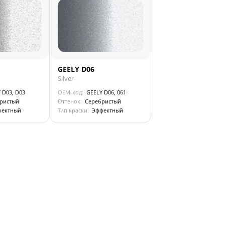
GEELY D06
Silver
 D03, D03
OEM-код:
GEELY D06, 061
ристый
Оттенок:
Серебристый
фектный
Тип краски:
Эффектный