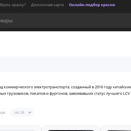
брать краску?
Дисконтная карта
Онлайн-подбор краски
енд коммерческого электротранспорта, созданный в 2016 году китайски
х грузовиков, пикапов и фургонов, завоевавших статус лучшего LCV 
це:
по 24