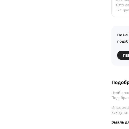
Оттенок
Тип кра
Не на
подоб
ПЕ
Подобр
Чтобы за
Подобрать
Информац
как купи
Эмаль дл