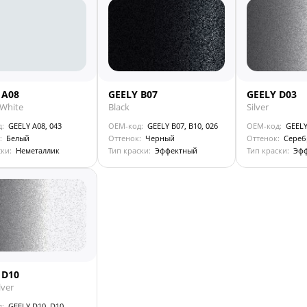
 A08
GEELY B07
GEELY D03
 White
Black
Silver
д:
GEELY A08, 043
OEM-код:
GEELY B07, B10, 026
OEM-код:
GEELY
:
Белый
Оттенок:
Черный
Оттенок:
Сереб
ски:
Неметаллик
Тип краски:
Эффектный
Тип краски:
Эф
 D10
lver
д:
GEELY D10, D10