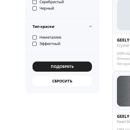
Серебристый
Черный
Тип краски
Неметаллик
GEELY
Эффектный
Crystal
OEM-ко
Оттенок
Тип кра
GEELY
Pearl Si
OEM-ко