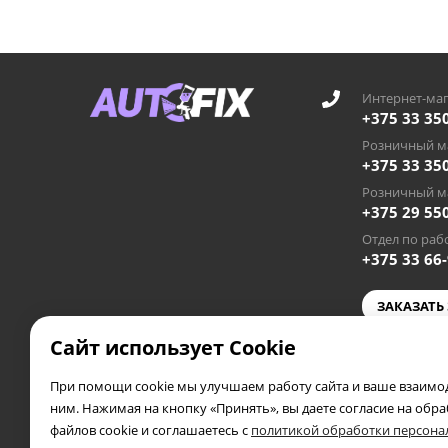
Интернет-маг
+375 33 35
Розничный ма
+375 33 35
Розничный ма
+375 29 55
Отдел по рабо
+375 33 66
ЗАКАЗАТЬ
Сайт использует Cookie
autofixby
При помощи cookie мы улучшаем работу сайта и ваше взаимод
2019 - 2026 © AUTOFIX.BY
ним. Нажимая на кнопку «Принять», вы даете согласие на обр
Частное предприятие «Автосэлф», УНП 391953388
файлов cookie и соглашаетесь с
политикой обработки персон
Свидетельство выдано 04.05.2019 года Полоцким райис