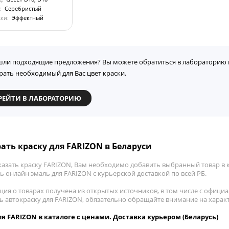
:
Серебристый
ски:
Эффектный
шли подходящие предложения? Вы можете обратиться в лабораторию 
рать необходимый для Вас цвет краски.
РЕЙТИ В ЛАБОРАТОРИЮ
ать краску для FARIZON в Беларуси
казать краску FARIZON, Вам необходимо добавить выбранный товар в к
 онлайн эмаль для FARIZON с курьерской доставкой по всей РБ.
ия о товарах получена из открытых источников, в том числе с официа
ть автокраску для FARIZON, обязательно обращайте внимание на харак
я FARIZON в каталоге с ценами. Доставка курьером (Беларусь)