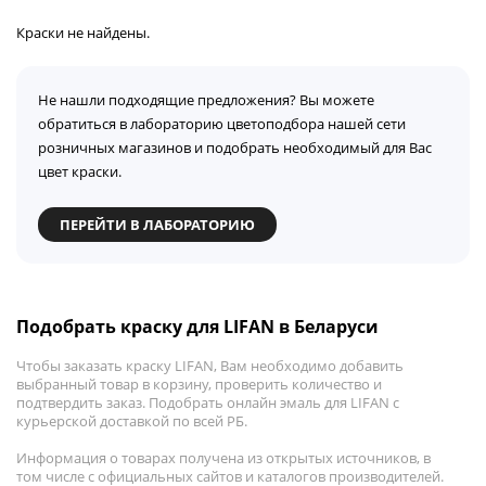
Краски не найдены.
Не нашли подходящие предложения? Вы можете
обратиться в лабораторию цветоподбора нашей сети
розничных магазинов и подобрать необходимый для Вас
цвет краски.
ПЕРЕЙТИ В ЛАБОРАТОРИЮ
Подобрать краску для LIFAN в Беларуси
Чтобы заказать краску LIFAN, Вам необходимо добавить
выбранный товар в корзину, проверить количество и
подтвердить заказ. Подобрать онлайн эмаль для LIFAN с
курьерской доставкой по всей РБ.
Информация о товарах получена из открытых источников, в
том числе с официальных сайтов и каталогов производителей.