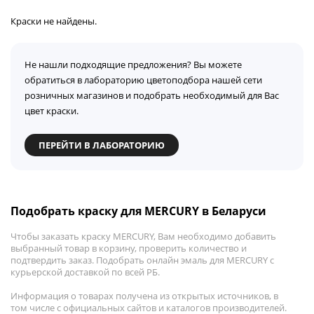
Краски не найдены.
Не нашли подходящие предложения? Вы можете
обратиться в лабораторию цветоподбора нашей сети
розничных магазинов и подобрать необходимый для Вас
цвет краски.
ПЕРЕЙТИ В ЛАБОРАТОРИЮ
Подобрать краску для MERCURY в Беларуси
Чтобы заказать краску MERCURY, Вам необходимо добавить
выбранный товар в корзину, проверить количество и
подтвердить заказ. Подобрать онлайн эмаль для MERCURY с
курьерской доставкой по всей РБ.
Информация о товарах получена из открытых источников, в
том числе с официальных сайтов и каталогов производителей.