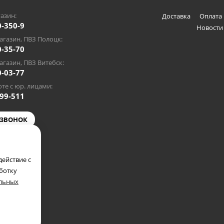
азин:
Доставка
Оплата 
0-350-9
Новости
газин, ПВЗ Полоцк:
0-35-70
газин, ПВЗ Витебск:
0-03-77
те с юр. лицами:
-99-511
 ЗВОНОК
@gmail.com
ействие с
аботку
альных
полкомом