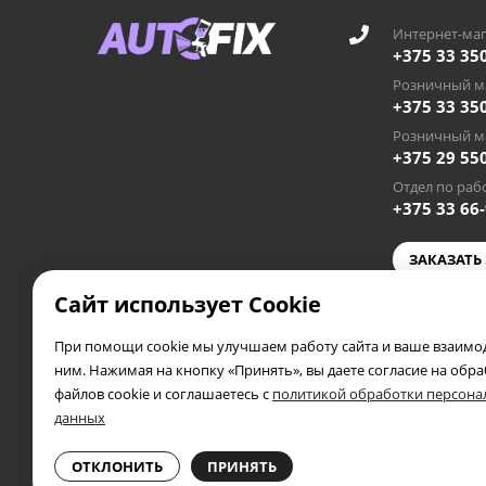
Интернет-маг
+375 33 35
Розничный ма
+375 33 35
Розничный ма
+375 29 55
Отдел по рабо
+375 33 66
ЗАКАЗАТЬ
Сайт использует Cookie
autofixby
При помощи cookie мы улучшаем работу сайта и ваше взаимод
2019 - 2026 © AUTOFIX.BY
ним. Нажимая на кнопку «Принять», вы даете согласие на обр
Частное предприятие «Автосэлф», УНП 391953388
файлов cookie и соглашаетесь с
политикой обработки персон
Свидетельство выдано 04.05.2019 года Полоцким райис
данных
В торговом реестре № 556173
Информация о защите прав потребителей
ОТКЛОНИТЬ
ПРИНЯТЬ