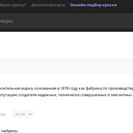
брать краску?
Дисконтная карта
Онлайн-подбор краски
ительная марка, основанная в 1878 году как фабрика по производству
епутацию создателя надежных, технически совершенных и элегантных 
це:
по 24
е найдены.