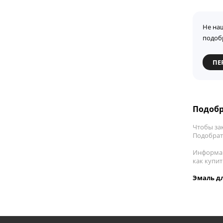
Не на
подоб
ПЕ
Подобр
Чтобы за
Подобрать
Информац
как купи
Эмаль дл