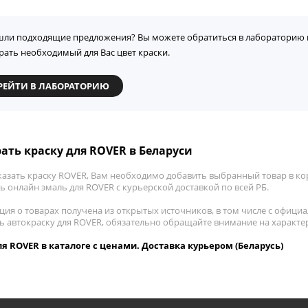
шли подходящие предложения? Вы можете обратиться в лабораторию 
рать необходимый для Вас цвет краски.
РЕЙТИ В ЛАБОРАТОРИЮ
ать краску для ROVER в Беларуси
казать краску ROVER, Вам необходимо добавить выбранный товар в кор
 онлайн эмаль для ROVER с курьерской доставкой по всей РБ.
ия о товарах получена из открытых источников, в том числе с официа
ть автокраску для ROVER, обязательно обращайте внимание на характе
я ROVER в каталоге с ценами. Доставка курьером (Беларусь)