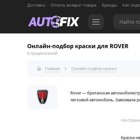
Доставка
Оплата, возврат товара
Бренды
Как подо
Онлайн-подбор краски для ROVER
0 предложений
Главная
Онлайн-подбор краски
Rover — британская автомобилестро
легковой автомобиль. Завоевала р
На страни
Краски н