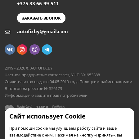
+375 33 66-99-511
ЗАКАЗАТЬ ЗВОНОК
autofixby@gmail.com
2019 - 2026 © AUTOFIX.BY
Частное предприятие «Автосэлф», УНП 391953388
Свидетельство выдано 04.05.2019 года Полоцким райисполкомом
В торговом реестре № 556173
Информация о защите прав потребителей
Сайт использует Cookie
При помощи cookie мы улучшаем работу сайта и ваше
взаимодействие с ним. Нажимая на кнопку «Принять», вы