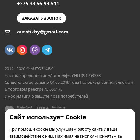
+375 33 66-99-511
ЗАКАЗАТЬ ЗВОНОК
autofixby@gmail.com
2019 - 2026 © AUTOFIX.BY
Частное предприятие «Автосэлф», УНП 391953388
Свидетельство выдано 04.05.2019 года Полоцким райисполкомом
В торговом реестре № 556173
Информация о защите прав потребителей
Сайт использует Cookie
При помощи cookie мы улучшаем работу сайта и ваше
взаимодействие с ним. Нажимая на кнопку «Принять», вы