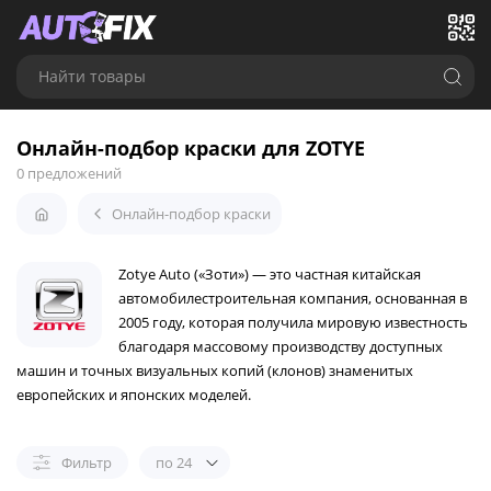
Найти товары
Онлайн-подбор краски для ZOTYE
0 предложений
Онлайн-подбор краски
Zotye Auto («Зоти») — это частная китайская
автомобилестроительная компания, основанная в
2005 году, которая получила мировую известность
благодаря массовому производству доступных
машин и точных визуальных копий (клонов) знаменитых
европейских и японских моделей.
Фильтр
по 24