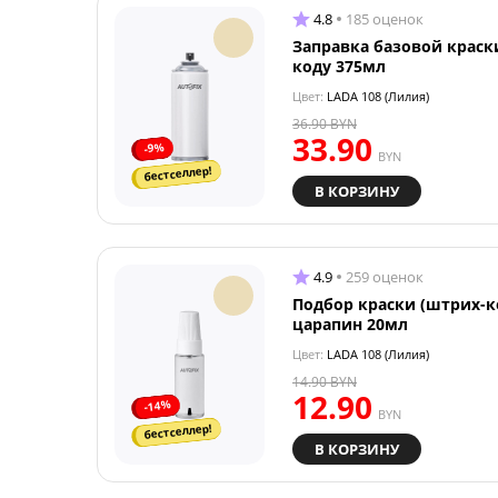
4.8
185 оценок
Заправка базовой краск
коду 375мл
Цвет:
LADA 108 (Лилия)
36.90
BYN
33.90
-9%
BYN
бестселлер!
В КОРЗИНУ
4.9
259 оценок
Подбор краски (штрих-к
царапин 20мл
Цвет:
LADA 108 (Лилия)
14.90
BYN
12.90
-14%
BYN
бестселлер!
В КОРЗИНУ