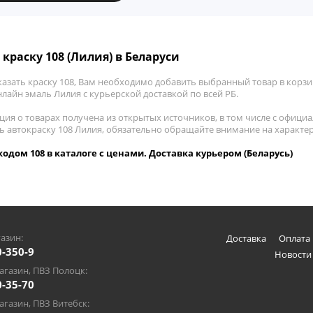
 краску 108 (Лилия) в Беларуси
азать краску 108, Вам необходимо добавить выбранный товар в корзин
лайн эмаль Лилия с курьерской доставкой по всей РБ.
ия о товарах получена из открытых источников, в том числе с официа
ть автокраску 108 Лилия, обязательно обращайте внимание на характе
кодом 108 в каталоге с ценами. Доставка курьером (Беларусь)
азин:
Доставка
Оплата 
0-350-9
Новости
газин, ПВЗ Полоцк:
0-35-70
газин, ПВЗ Витебск: