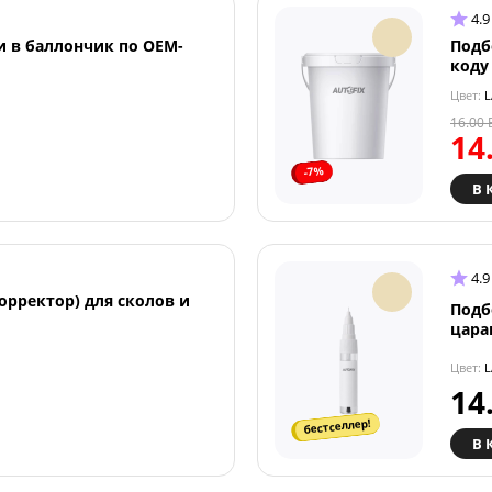
4.9
и в баллончик по OEM-
Подб
коду
Цвет:
L
16.00
14
-7%
В 
4.9
орректор) для сколов и
Подб
цара
Цвет:
L
14
бестселлер!
В 