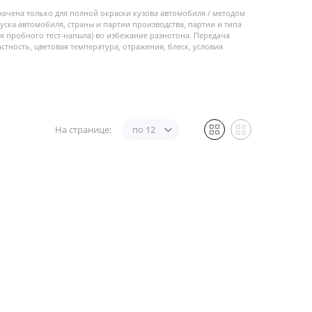
начена только для полной окраски кузова автомобиля / методом
пуска автомобиля, страны и партии производства, партии и типа
 пробного тест-напыла) во избежание разнотона. Передача
стность, цветовая температура, отражения, блеск, условия
На странице:
по 12