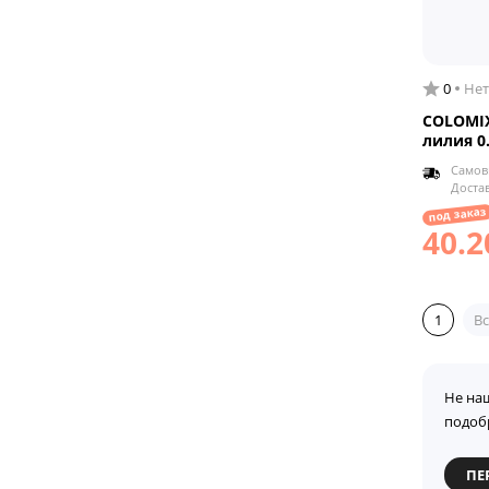
0
Нет
COLOMIX
лилия 0
Самов
Доста
под заказ
40.2
1
Вс
Не на
подоб
ПЕ