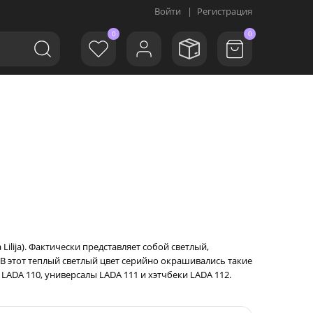
Войти
|
Регистрация
0
0
ilija). Фактически представляет собой светлый,
В этот теплый светлый цвет серийно окрашивались такие
 LADA 110, универсалы LADA 111 и хэтчбеки LADA 112.