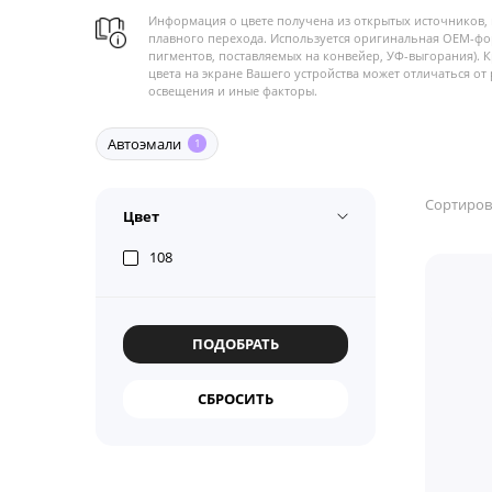
Информация о цвете получена из открытых источников, 
плавного перехода. Используется оригинальная OEM-фо
пигментов, поставляемых на конвейер, УФ-выгорания). 
цвета на экране Вашего устройства может отличаться от 
освещения и иные факторы.
Автоэмали
1
Сортиров
Цвет
108