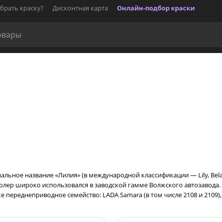
брать краску?
Дисконтная карта
Онлайн-подбор краски
льное название «Лилия» (в международной классификации — Lily, Bela L
лер широко использовался в заводской гамме Волжского автозавода. 
е переднеприводное семейство: LADA Samara (в том числе 2108 и 2109),