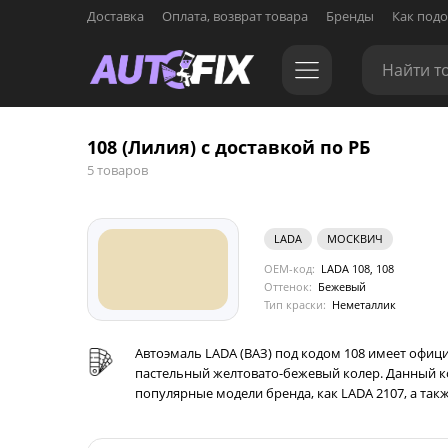
Доставка
Оплата, возврат товара
Бренды
Как подо
108 (Лилия) с доставкой по РБ
5 товаров
LADA
МОСКВИЧ
OEM-код:
LADA 108, 108
Оттенок:
Бежевый
Тип краски:
Неметаллик
Автоэмаль LADA (ВАЗ) под кодом 108 имеет официа
пастельный желтовато-бежевый колер. Данный ко
популярные модели бренда, как LADA 2107, а такж