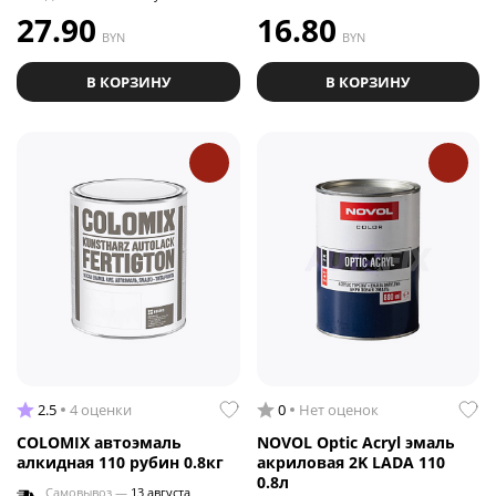
27.90
16.80
BYN
BYN
В КОРЗИНУ
В КОРЗИНУ
2.5
4 оценки
0
Нет оценок
COLOMIX автоэмаль
NOVOL Optic Acryl эмаль
алкидная 110 рубин 0.8кг
акриловая 2K LADA 110
0.8л
Самовывоз —
13 августа