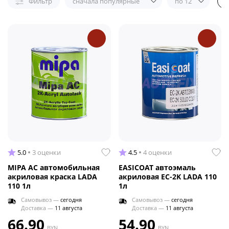
Фильтр
сначала популярные
по 12
5.0
3 оценки
4.5
4 оценки
MIPA AC автомобильная
EASICOAT автоэмаль
акриловая краска LADA
акриловая EC-2K LADA 110
110 1л
1л
Самовывоз —
сегодня
Самовывоз —
сегодня
Доставка —
11 августа
Доставка —
11 августа
66.90
54.90
BYN
BYN