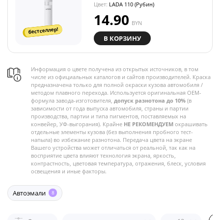
Цвет:
LADA 110 (Рубин)
14.90
BYN
бестселлер!
В КОРЗИНУ
Информация о цвете получена из открытых источников, в том
числе из официальных каталогов и сайтов производителей. Краска
предназначена только для полной окраски кузова автомобиля /
методом плавного перехода. Используется оригинальная OEM-
формула завода-изготовителя,
допуск разнотона до 10%
(в
зависимости от года выпуска автомобиля, страны и партии
производства, партии и типа пигментов, поставляемых на
конвейер, УФ-выгорания). Крайне
НЕ РЕКОМЕНДУЕМ
окрашивать
отдельные элементы кузова (без выполнения пробного тест-
напыла) во избежание разнотона. Передача цвета на экране
Вашего устройства может отличаться от реальной, так как на
восприятие цвета влияют технология экрана, яркость,
контрастность, цветовая температура, отражения, блеск, условия
освещения и иные факторы.
Автоэмали
8