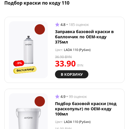
Подбор краски по коду 110
4.8
185 оценок
Заправка базовой краски в
баллончик по OEM-коду
375мл
Цвет:
LADA 110 (Рубин)
36.90
BYN
33.90
-9%
BYN
бестселлер!
В КОРЗИНУ
4.9
99 оценок
Подбор базовой краски (под
краскопульт) по OEM-коду
100мл
Цвет:
LADA 110 (Рубин)
16.00
BYN