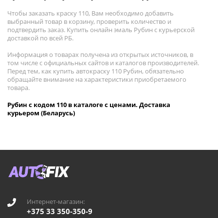
Чтобы заказать краску 110, Вам необходимо добавить
выбранный товар в корзину, проверить количество и
подтвердить заказ. Купить онлайн эмаль Рубин с курьерской
доставкой по всей РБ.
Информация о товарах получена из открытых источников, в
том числе с официальных сайтов и каталогов производителей.
Перед тем, как купить автокраску 110 Рубин, обязательно
обращайте внимание на характеристики приобретаемого
товара.
Рубин с кодом 110 в каталоге с ценами. Доставка
курьером (Беларусь)
Интернет-магазин:
+375 33 350-350-9