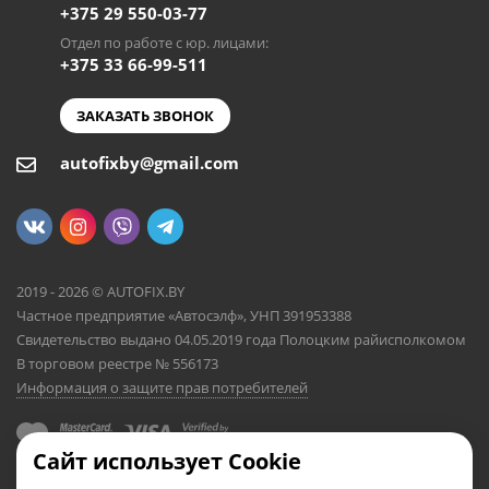
+375 29 550-03-77
Отдел по работе с юр. лицами:
+375 33 66-99-511
ЗАКАЗАТЬ ЗВОНОК
autofixby@gmail.com
2019 - 2026 © AUTOFIX.BY
Частное предприятие «Автосэлф», УНП 391953388
Свидетельство выдано 04.05.2019 года Полоцким райисполкомом
В торговом реестре № 556173
Информация о защите прав потребителей
Сайт использует Cookie