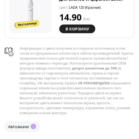
Цвет:
LADA 120 (Красная)
14.90
BYN
бестселлер!
В КОРЗИНУ
Информация о цвете получена из открытых источников, в том
числе из официальных каталогов и сайтов производителей. Краска
предназначена только для полной окраски кузова автомобиля /
методом плавного перехода. Используется оригинальная OEM-
формула завода-изготовителя,
допуск разнотона до 10%
(в
зависимости от года выпуска автомобиля, страны и партии
производства, партии и типа пигментов, поставляемых на
конвейер, УФ-выгорания). Крайне
НЕ РЕКОМЕНДУЕМ
окрашивать
отдельные элементы кузова (без выполнения пробного тест-
напыла) во избежание разнотона. Передача цвета на экране
Вашего устройства может отличаться от реальной, так как на
восприятие цвета влияют технология экрана, яркость,
контрастность, цветовая температура, отражения, блеск, условия
освещения и иные факторы.
Автоэмали
2