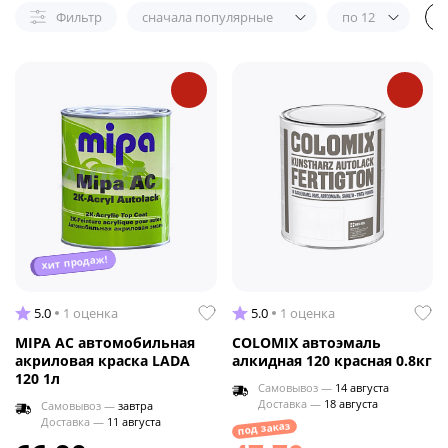
Фильтр
сначала популярные
по 12
хит продаж!
5.0
1 оценка
5.0
1 оценка
MIPA AC автомобильная
COLOMIX автоэмаль
акриловая краска LADA
алкидная 120 красная 0.8кг
120 1л
Самовывоз —
14 августа
Доставка —
18 августа
Самовывоз —
завтра
Доставка —
11 августа
под заказ