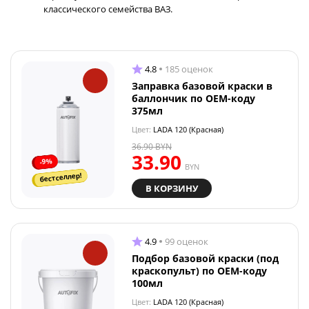
классического семейства ВАЗ.
4.8
185 оценок
Заправка базовой краски в
баллончик по OEM-коду
375мл
Цвет:
LADA 120 (Красная)
36.90
BYN
33.90
-9%
BYN
бестселлер!
В КОРЗИНУ
4.9
99 оценок
Подбор базовой краски (под
краскопульт) по OEM-коду
100мл
Цвет:
LADA 120 (Красная)