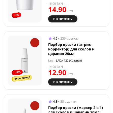
16.00
BYN
14.90
BYN
-7%
В КОРЗИНУ
4.9
259 оценок
Подбор краски (штрих-
корректор) для сколов и
царапин 20мл
Цвет:
LADA 120 (Красная)
14.90
BYN
12.90
-14%
BYN
бестселлер!
В КОРЗИНУ
4.8
33 оценки
Подбор краски (маркер 2 в 1)
для сколов и царапин 20мл