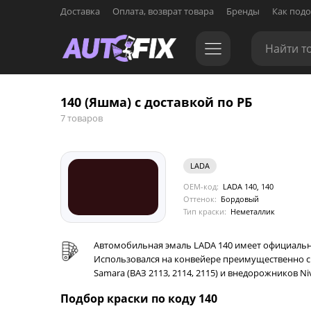
Доставка
Оплата, возврат товара
Бренды
Как подо
140 (Яшма) с доставкой по РБ
7 товаров
LADA
OEM-код:
LADA 140, 140
Оттенок:
Бордовый
Тип краски:
Неметаллик
Автомобильная эмаль LADA 140 имеет официальн
Использовался на конвейере преимущественно с 20
Samara (ВАЗ 2113, 2114, 2115) и внедорожников Ni
Подбор краски по коду 140