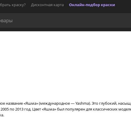
брать краску?
Дисконтная карта
Онлайн-подбор краски
ое название «Яшма» (международное — Yashma). Это глубокий, насы
05 по 2013 год. Цвет «Яшма» был популярен для классических моделей L
va.