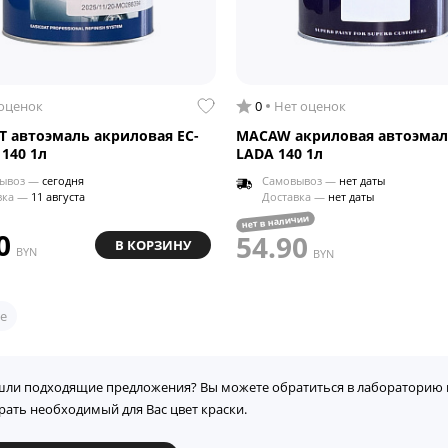
 оценок
0
Нет оценок
T автоэмаль акриловая EC-
MACAW акриловая автоэмал
 140 1л
LADA 140 1л
ывоз —
сегодня
Самовывоз —
нет даты
вка —
11 августа
Доставка —
нет даты
нет в наличии
0
54.90
В КОРЗИНУ
BYN
BYN
е
шли подходящие предложения? Вы можете обратиться в лабораторию 
рать необходимый для Вас цвет краски.