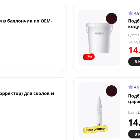
4.9
и в баллончик по OEM-
Подб
коду
Цвет:
L
16.00
14
-7%
В 
4.9
орректор) для сколов и
Подб
цара
Цвет:
L
14
бестселлер!
В 