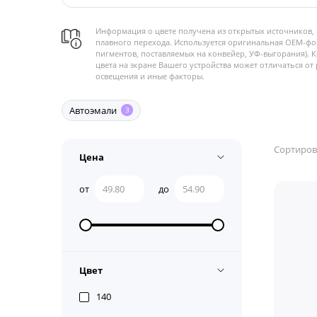
Информация о цвете получена из открытых источников, 
плавного перехода. Используется оригинальная OEM-фо
пигментов, поставляемых на конвейер, УФ-выгорания). 
цвета на экране Вашего устройства может отличаться от 
освещения и иные факторы.
Автоэмали
3
Сортиров
Цена
от
до
Цвет
140