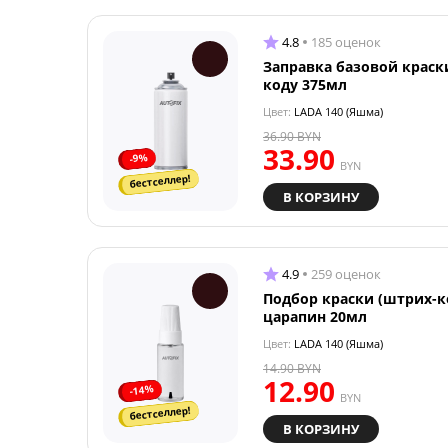
4.8
185 оценок
Заправка базовой краск
коду 375мл
Цвет:
LADA 140 (Яшма)
36.90
BYN
33.90
-9%
BYN
бестселлер!
В КОРЗИНУ
4.9
259 оценок
Подбор краски (штрих-к
царапин 20мл
Цвет:
LADA 140 (Яшма)
14.90
BYN
12.90
-14%
BYN
бестселлер!
В КОРЗИНУ