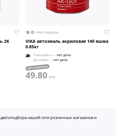
0
Нет оценок
ь 2K
VIKA автоэмаль акриловая 140 яшма
0.85кг
Самовывоз —
нет даты
Доставка —
нет даты
нет в наличии
49.80
BYN
цветоподбора нашей сети розничных магазинов и