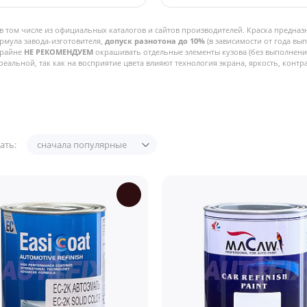
в том числе из официальных каталогов и сайтов производителей. Краска предназ
рмула завода-изготовителя,
допуск разнотона до 10%
(в зависимости от года вы
Крайне
НЕ РЕКОМЕНДУЕМ
окрашивать отдельные элементы кузова (без выполнения
реальной, так как на восприятие цвета влияют технология экрана, яркость, контра
ать:
сначала популярные