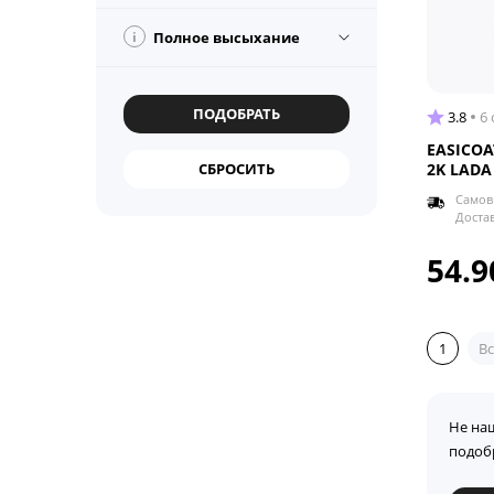
i
Полное высыхание
3.8
6
EASICOA
2K LADA
Самов
Доста
54.9
1
Вс
Не на
подоб