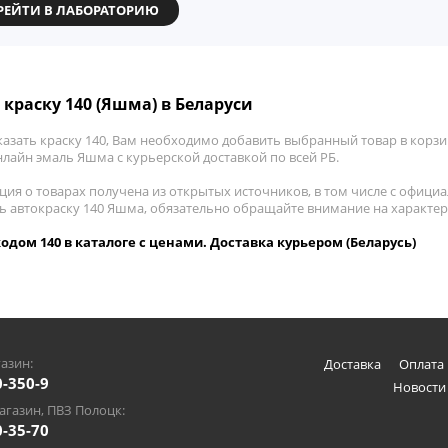
РЕЙТИ В ЛАБОРАТОРИЮ
 краску 140 (Яшма) в Беларуси
азать краску 140, Вам необходимо добавить выбранный товар в корзин
нлайн эмаль Яшма с курьерской доставкой по всей РБ.
ия о товарах получена из открытых источников, в том числе с официа
ть автокраску 140 Яшма, обязательно обращайте внимание на характе
одом 140 в каталоге с ценами. Доставка курьером (Беларусь)
азин:
Доставка
Оплата 
0-350-9
Новости
газин, ПВЗ Полоцк:
0-35-70