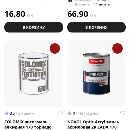
Доставка —
11 августа
16.80
66.90
BYN
BYN
В КОРЗИНУ
В КОРЗИНУ
3.5
2 оценки
0
Нет оценок
COLOMIX автоэмаль
NOVOL Optic Acryl эмаль
алкидная 170 торнадо
акриловая 2K LADA 170