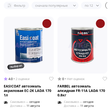
Фильтр
сначала популярные
по 12
выбор #1
4.0
2 оценки
0
Нет оценок
EASICOAT автоэмаль
FARBEL автоэмаль
акриловая EC-2K LADA 170
алкидная FR-11A LADA 170
1л
0.8кг
Самовывоз —
сегодня
Самовывоз —
сегодня
Доставка —
11 августа
Доставка —
11 августа