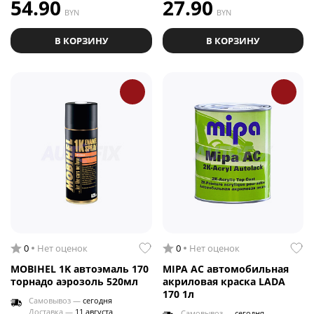
54.90
27.90
BYN
BYN
В КОРЗИНУ
В КОРЗИНУ
0
Нет оценок
0
Нет оценок
MOBIHEL 1K автоэмаль 170
MIPA AC автомобильная
торнадо аэрозоль 520мл
акриловая краска LADA
170 1л
Самовывоз —
сегодня
Доставка —
11 августа
Самовывоз —
сегодня