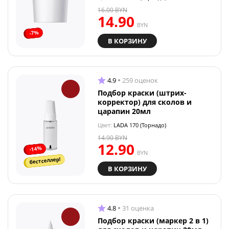
16.00
BYN
14.90
BYN
-7%
В КОРЗИНУ
4.9
259 оценок
Подбор краски (штрих-
корректор) для сколов и
царапин 20мл
Цвет:
LADA 170 (Торнадо)
14.90
BYN
12.90
-14%
BYN
бестселлер!
В КОРЗИНУ
4.8
31 оценка
Подбор краски (маркер 2 в 1)