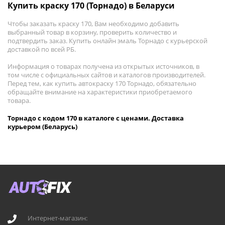
Купить краску 170 (Торнадо) в Беларуси
Чтобы заказать краску 170, Вам необходимо добавить
выбранный товар в корзину, проверить количество и
подтвердить заказ. Купить онлайн эмаль Торнадо с курьерской
доставкой по всей РБ.
Информация о товарах получена из открытых источников, в
том числе с официальных сайтов и каталогов производителей.
Перед тем, как купить автокраску 170 Торнадо, обязательно
обращайте внимание на характеристики приобретаемого
товара.
Торнадо с кодом 170 в каталоге с ценами. Доставка
курьером (Беларусь)
Интернет-магазин: