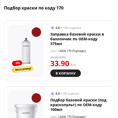
Подбор краски по коду 170
4.8
185 оценок
Заправка базовой краски в
баллончик по OEM-коду
375мл
Цвет:
LADA 170 (Торнадо)
36.90
BYN
33.90
-9%
BYN
бестселлер!
В КОРЗИНУ
4.9
99 оценок
Подбор базовой краски (под
краскопульт) по OEM-коду
100мл
Цвет:
LADA 170 (Торнадо)