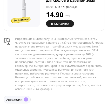
для сколов и царапин 20мл
Цвет:
LADA 170 (Торнадо)
14.90
BYN
бестселлер!
В КОРЗИНУ
Информация о цвете получена из открытых источников, в том
числе из официальных каталогов и сайтов производителей. Краска
предназначена только для полной окраски кузова автомобиля /
методом плавного перехода. Используется оригинальная OEM-
формула завода-изготовителя,
допуск разнотона до 10%
(в
зависимости от года выпуска автомобиля, страны и партии
производства, партии и типа пигментов, поставляемых на
конвейер, УФ-выгорания). Крайне
НЕ РЕКОМЕНДУЕМ
окрашивать
отдельные элементы кузова (без выполнения пробного тест-
напыла) во избежание разнотона. Передача цвета на экране
Вашего устройства может отличаться от реальной, так как на
восприятие цвета влияют технология экрана, яркость,
контрастность, цветовая температура, отражения, блеск, условия
освещения и иные факторы.
Автоэмали
7