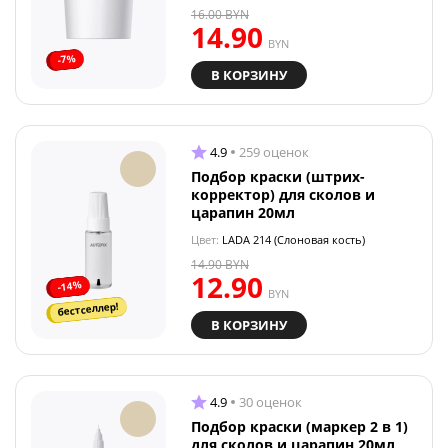
16.00
BYN
14.90
BYN
-7%
В КОРЗИНУ
4.9
259 оценок
Подбор краски (штрих-
корректор) для сколов и
царапин 20мл
Цвет:
LADA 214 (Слоновая кость)
14.90
BYN
12.90
-14%
BYN
бестселлер!
В КОРЗИНУ
4.9
30 оценок
Подбор краски (маркер 2 в 1)
для сколов и царапин 20мл