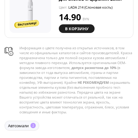
Цвет:
LADA 214 (Слоновая кость)
14.90
BYN
бестселлер!
В КОРЗИНУ
Информация о цвете получена из открытых источников, в том
числе из официальных каталогов и сайтов производителей. Краска
предназначена только для полной окраски кузова автомобиля /
методом плавного перехода. Используется оригинальная OEM-
формула завода-изготовителя,
допуск разнотона до 10%
(в
зависимости от года выпуска автомобиля, страны и партии
производства, партии и типа пигментов, поставляемых на
конвейер, УФ-выгорания). Крайне
НЕ РЕКОМЕНДУЕМ
окрашивать
отдельные элементы кузова (без выполнения пробного тест-
напыла) во избежание разнотона. Передача цвета на экране
Вашего устройства может отличаться от реальной, так как на
восприятие цвета влияют технология экрана, яркость,
контрастность, цветовая температура, отражения, блеск, условия
освещения и иные факторы.
Автоэмали
2