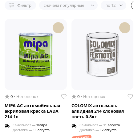
Фильтр
сначала популярные
по 12
0
Нет оценок
0
Нет оценок
MIPA AC автомобильная
COLOMIX автоэмаль
акриловая краска LADA
алкидная 214 слоновая
214 1л
кость 0.8кг
Самовывоз —
завтра
Самовывоз —
11 августа
Доставка —
11 августа
Доставка —
12 августа
под заказ