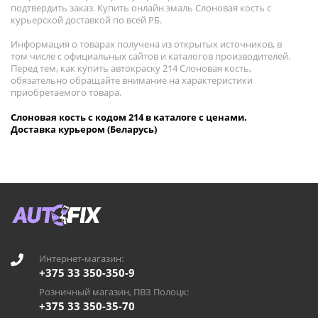
подтвердить заказ. Купить онлайн эмаль Слоновая кость с
курьерской доставкой по всей РБ.
Информация о товарах получена из открытых источников, в
том числе с официальных сайтов и каталогов производителей.
Перед тем, как купить автокраску 214 Слоновая кость,
обязательно обращайте внимание на характеристики
приобретаемого товара.
Слоновая кость с кодом 214 в каталоге с ценами.
Доставка курьером (Беларусь)
Интернет-магазин:
+375 33 350-350-9
Розничный магазин, ПВЗ Полоцк:
+375 33 350-35-70