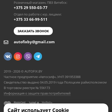
Розничный магазин, ПВЗ Витебск:
+375 29 550-03-77
Отдел по работе с юр. лицами:
+375 33 66-99-511
ЗАКАЗАТЬ ЗВОНОК
autofixby@gmail.com
2019 - 2026 © AUTOFIX.BY
Частное предприятие «Автосэлф», УНП 391953388
Свидетельство выдано 04.05.2019 года Полоцким райисполкомом
В торговом реестре № 556173
Информация о защите прав потребителей
Сайт использует Cookie