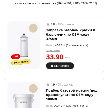
«классического» семейства (ВАЗ-2101, 2105, 2106, 2107).
4.8
185 оценок
Заправка базовой краски в
баллончик по OEM-коду
375мл
Цвет:
LADA 214 (Слоновая кость)
36.90
BYN
33.90
-9%
BYN
бестселлер!
В КОРЗИНУ
4.9
99 оценок
Подбор базовой краски (под
краскопульт) по OEM-коду
100мл
Цвет:
LADA 214 (Слоновая кость)