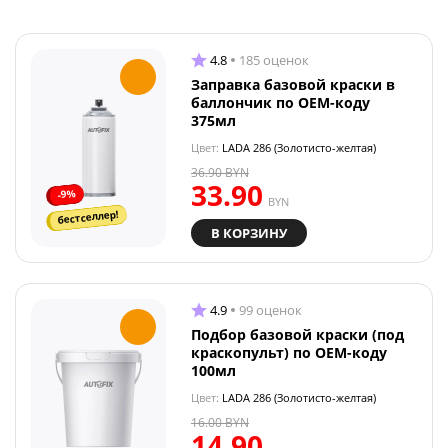
4.8
185 оценок
Заправка базовой краски в
баллончик по OEM-коду
375мл
Цвет:
LADA 286 (Золотисто-желтая)
36.90
BYN
33.90
-9%
BYN
бестселлер!
В КОРЗИНУ
4.9
99 оценок
Подбор базовой краски (под
краскопульт) по OEM-коду
100мл
Цвет:
LADA 286 (Золотисто-желтая)
16.00
BYN
14.90