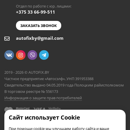
Отдел по работе с юр. лицами:
+375 33 66-99-511
ЗАКАЗАТЬ ЗВОНОК
autofixby@gmail.com
2019 - 2026 © AUTOFIX.BY
Частное предприятие «Автосэлф», УНП 391953388
Свидетельство выдано 04.05.2019 года Полоцким райисполкомом
В торговом реестре № 556173
Информация о защите прав потребителей
Сайт использует Cookie
При помощи cookie мы улучшаем работу сайта и ваше