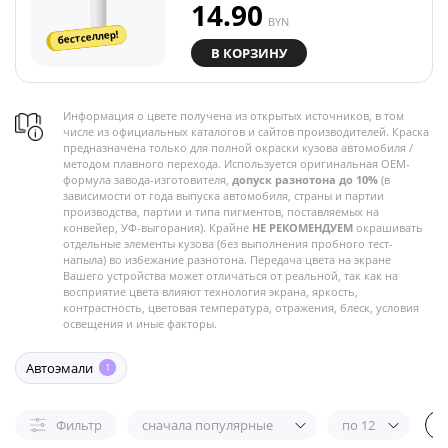
14.90
BYN
бестселлер!
В КОРЗИНУ
Информация о цвете получена из открытых источников, в том
числе из официальных каталогов и сайтов производителей. Краска
предназначена только для полной окраски кузова автомобиля /
методом плавного перехода. Используется оригинальная OEM-
формула завода-изготовителя,
допуск разнотона до 10%
(в
зависимости от года выпуска автомобиля, страны и партии
производства, партии и типа пигментов, поставляемых на
конвейер, УФ-выгорания). Крайне
НЕ РЕКОМЕНДУЕМ
окрашивать
отдельные элементы кузова (без выполнения пробного тест-
напыла) во избежание разнотона. Передача цвета на экране
Вашего устройства может отличаться от реальной, так как на
восприятие цвета влияют технология экрана, яркость,
контрастность, цветовая температура, отражения, блеск, условия
освещения и иные факторы.
Автоэмали
1
Фильтр
сначала популярные
по 12