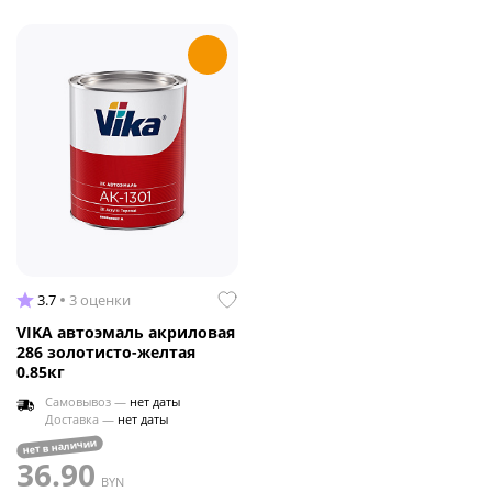
3.7
3 оценки
VIKA автоэмаль акриловая
286 золотисто-желтая
0.85кг
Самовывоз —
нет даты
Доставка —
нет даты
нет в наличии
36.90
BYN