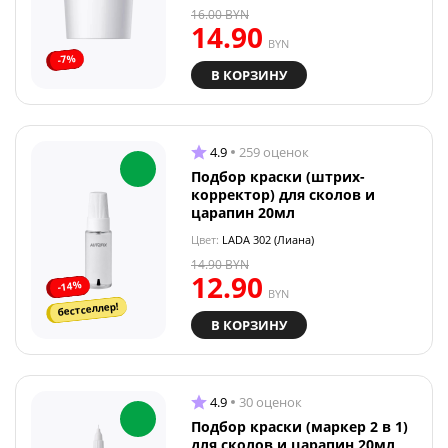
16.00
BYN
14.90
BYN
-7%
В КОРЗИНУ
4.9
259 оценок
Подбор краски (штрих-
корректор) для сколов и
царапин 20мл
Цвет:
LADA 302 (Лиана)
14.90
BYN
12.90
-14%
BYN
бестселлер!
В КОРЗИНУ
4.9
30 оценок
Подбор краски (маркер 2 в 1)
для сколов и царапин 20мл