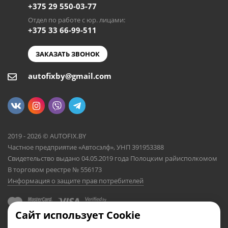
+375 29 550-03-77
Отдел по работе с юр. лицами:
+375 33 66-99-511
ЗАКАЗАТЬ ЗВОНОК
autofixby@gmail.com
2019 - 2026 © AUTOFIX.BY
Частное предприятие «Автосэлф», УНП 391953388
Свидетельство выдано 04.05.2019 года Полоцким райисполкомом
В торговом реестре № 556173
Информация о защите прав потребителей
Сайт использует Cookie