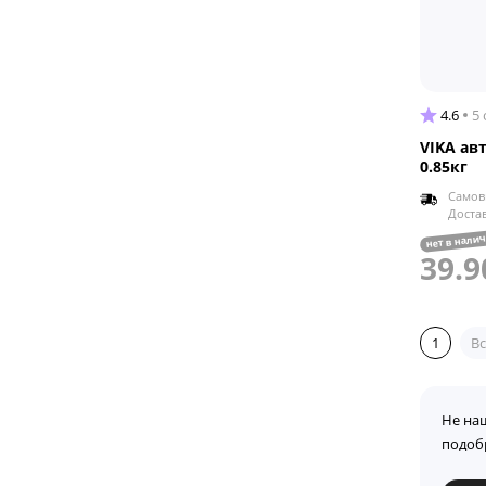
4.6
5
VIKA ав
0.85кг
Самов
Доста
нет в нали
39.9
1
Вс
Не на
подоб