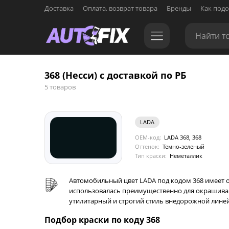
Доставка
Оплата, возврат товара
Бренды
Как подо
368 (Несси) с доставкой по РБ
5 товаров
LADA
OEM-код:
LADA 368, 368
Оттенок:
Темно-зеленый
Тип краски:
Неметаллик
Автомобильный цвет LADA под кодом 368 имеет оф
использовалась преимущественно для окрашивани
утилитарный и строгий стиль внедорожной лине
Подбор краски по коду 368