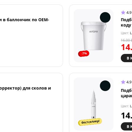
4.9
и в баллончик по OEM-
Подб
коду
Цвет:
L
16.00
14
-7%
В 
4.9
орректор) для сколов и
Подб
цара
Цвет:
L
14
бестселлер!
В 