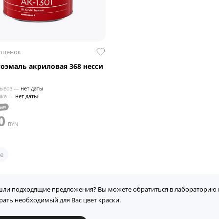
 оценок
тоэмаль акриловая 368 несси
ывоз —
нет даты
вка —
нет даты
чии
0
BYN
е
шли подходящие предложения? Вы можете обратиться в лабораторию 
рать необходимый для Вас цвет краски.