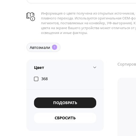
Информация о цвете получена из открытых источников, 
плавного перехода. Используется оригинальная OEM-фо
пигментов, поставляемых на конвейер, УФ-выгорания). 
цвета на экране Вашего устройства может отличаться от 
освещения и иные факторы.
Автоэмали
1
Сортиров
Цвет
368