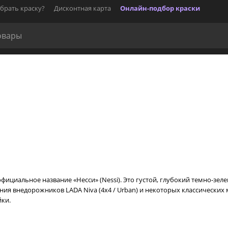
брать краску?
Дисконтная карта
Онлайн-подбор краски
ициальное название «Несси» (Nessi). Это густой, глубокий темно-зел
я внедорожников LADA Niva (4х4 / Urban) и некоторых классических 
йки.