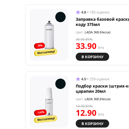
4.8
185 оценок
Заправка базовой краск
коду 375мл
Цвет:
LADA 368 (Несси)
36.90
BYN
33.90
-9%
BYN
бестселлер!
В КОРЗИНУ
4.9
259 оценок
Подбор краски (штрих-к
царапин 20мл
Цвет:
LADA 368 (Несси)
14.90
BYN
12.90
-14%
BYN
бестселлер!
В КОРЗИНУ