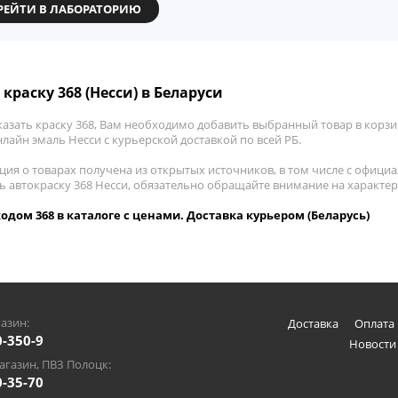
РЕЙТИ В ЛАБОРАТОРИЮ
краску 368 (Несси) в Беларуси
азать краску 368, Вам необходимо добавить выбранный товар в корзин
лайн эмаль Несси с курьерской доставкой по всей РБ.
ия о товарах получена из открытых источников, в том числе с официа
ть автокраску 368 Несси, обязательно обращайте внимание на характе
кодом 368 в каталоге с ценами. Доставка курьером (Беларусь)
азин:
Доставка
Оплата 
0-350-9
Новости
газин, ПВЗ Полоцк:
0-35-70