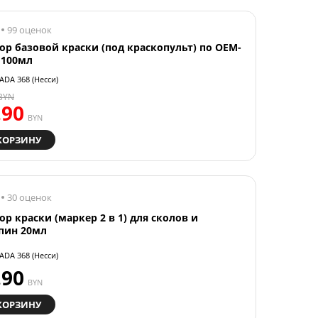
99 оценок
ор базовой краски (под краскопульт) по OEM-
 100мл
ADA 368 (Несси)
BYN
.90
BYN
КОРЗИНУ
30 оценок
ор краски (маркер 2 в 1) для сколов и
пин 20мл
ADA 368 (Несси)
.90
BYN
КОРЗИНУ