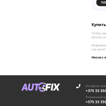
ПЕ
Купить 
Чтобы зак
Купить он
Информац
как купи
Несси с 
Интернет-маг
+375 33 35
Розничный ма
+375 33 35