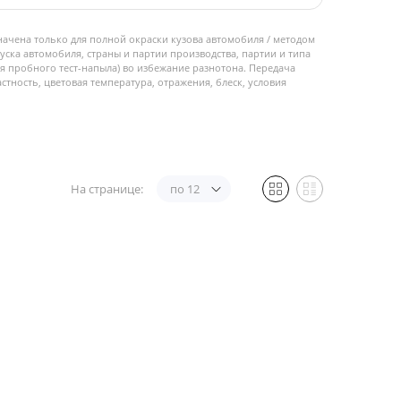
начена только для полной окраски кузова автомобиля / методом
пуска автомобиля, страны и партии производства, партии и типа
 пробного тест-напыла) во избежание разнотона. Передача
стность, цветовая температура, отражения, блеск, условия
На странице:
по 12