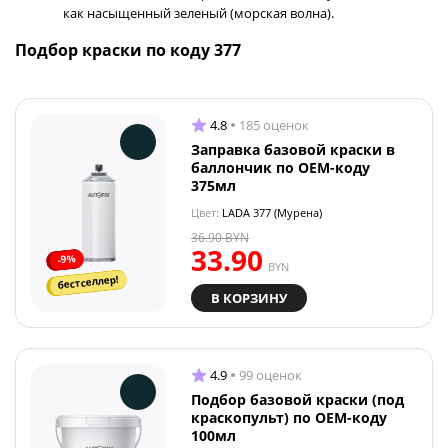
как насыщенный зеленый (морская волна).
Подбор краски по коду 377
4.8
185 оценок
Заправка базовой краски в
баллончик по OEM-коду
375мл
Цвет:
LADA 377 (Мурена)
36.90
BYN
33.90
-9%
BYN
бестселлер!
В КОРЗИНУ
4.9
99 оценок
Подбор базовой краски (под
краскопульт) по OEM-коду
100мл