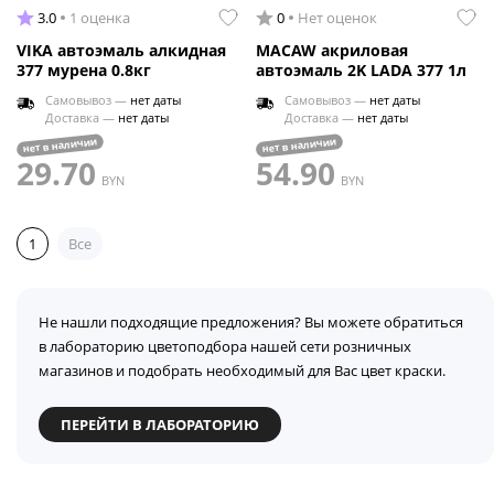
3.0
1 оценка
0
Нет оценок
VIKA автоэмаль алкидная
MACAW акриловая
377 мурена 0.8кг
автоэмаль 2K LADA 377 1л
Самовывоз —
нет даты
Самовывоз —
нет даты
Доставка —
нет даты
Доставка —
нет даты
нет в наличии
нет в наличии
29.70
54.90
BYN
BYN
1
Все
Не нашли подходящие предложения? Вы можете обратиться
в лабораторию цветоподбора нашей сети розничных
магазинов и подобрать необходимый для Вас цвет краски.
ПЕРЕЙТИ В ЛАБОРАТОРИЮ