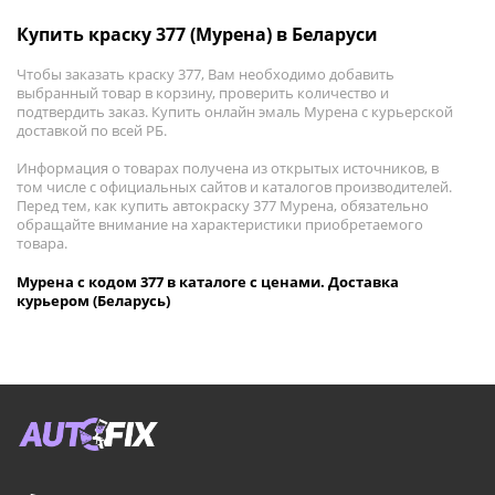
Купить краску 377 (Мурена) в Беларуси
Чтобы заказать краску 377, Вам необходимо добавить
выбранный товар в корзину, проверить количество и
подтвердить заказ. Купить онлайн эмаль Мурена с курьерской
доставкой по всей РБ.
Информация о товарах получена из открытых источников, в
том числе с официальных сайтов и каталогов производителей.
Перед тем, как купить автокраску 377 Мурена, обязательно
обращайте внимание на характеристики приобретаемого
товара.
Мурена с кодом 377 в каталоге с ценами. Доставка
курьером (Беларусь)