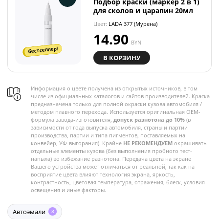
Подбор краски (маркер 2 в 1)
для сколов и царапин 20мл
Цвет:
LADA 377 (Мурена)
14.90
BYN
бестселлер!
В КОРЗИНУ
Информация о цвете получена из открытых источников, в том
числе из официальных каталогов и сайтов производителей. Краска
предназначена только для полной окраски кузова автомобиля /
методом плавного перехода. Используется оригинальная OEM-
формула завода-изготовителя,
допуск разнотона до 10%
(в
зависимости от года выпуска автомобиля, страны и партии
производства, партии и типа пигментов, поставляемых на
конвейер, УФ-выгорания). Крайне
НЕ РЕКОМЕНДУЕМ
окрашивать
отдельные элементы кузова (без выполнения пробного тест-
напыла) во избежание разнотона. Передача цвета на экране
Вашего устройства может отличаться от реальной, так как на
восприятие цвета влияют технология экрана, яркость,
контрастность, цветовая температура, отражения, блеск, условия
освещения и иные факторы.
Автоэмали
8