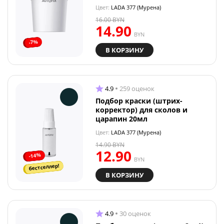
Цвет:
LADA 377 (Мурена)
16.00
BYN
14.90
BYN
-7%
В КОРЗИНУ
4.9
259 оценок
Подбор краски (штрих-
корректор) для сколов и
царапин 20мл
Цвет:
LADA 377 (Мурена)
14.90
BYN
12.90
-14%
BYN
бестселлер!
В КОРЗИНУ
4.9
30 оценок