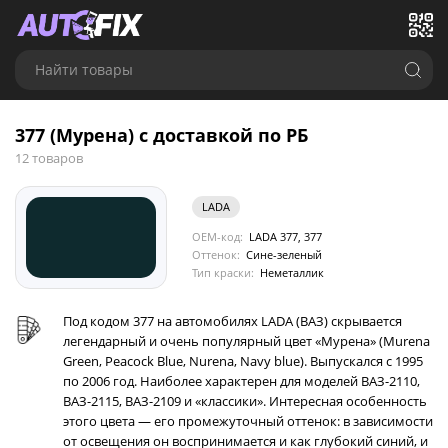
Найти товары
377 (Мурена) с доставкой по РБ
12 товаров
LADA
OEM-код:
LADA 377, 377
Оттенок:
Сине-зеленый
Тип краски:
Неметаллик
Под кодом 377 на автомобилях LADA (ВАЗ) скрывается
легендарный и очень популярный цвет «Мурена» (Murena
Green, Peacock Blue, Nurena, Navy blue). Выпускался с 1995
по 2006 год. Наиболее характерен для моделей ВАЗ-2110,
ВАЗ-2115, ВАЗ-2109 и «классики». Интересная особенность
этого цвета — его промежуточный оттенок: в зависимости
от освещения он воспринимается и как глубокий синий, и