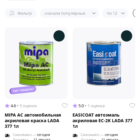
Фильтр
сначала популярные
по 12
хит продаж!
4.6
5 оценок
5.0
1 оценка
MIPA AC автомобильная
EASICOAT автоэмаль
акриловая краска LADA
акриловая EC-2K LADA 377
377 1л
1л
Самовывоз —
сегодня
Самовывоз —
сегодня
Доставка —
11 августа
Доставка —
11 августа