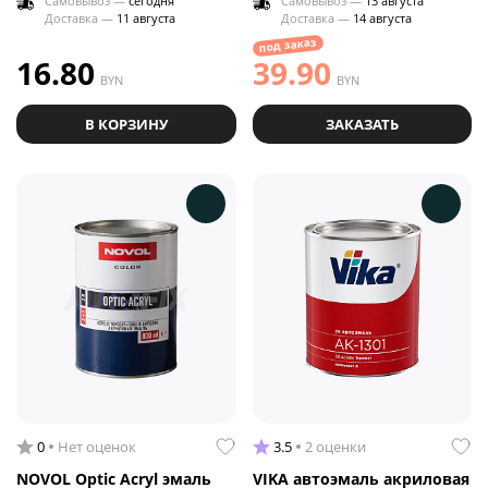
Самовывоз —
сегодня
Самовывоз —
13 августа
Доставка —
11 августа
Доставка —
14 августа
под заказ
16.80
39.90
BYN
BYN
В КОРЗИНУ
ЗАКАЗАТЬ
0
Нет оценок
3.5
2 оценки
NOVOL Optic Acryl эмаль
VIKA автоэмаль акриловая