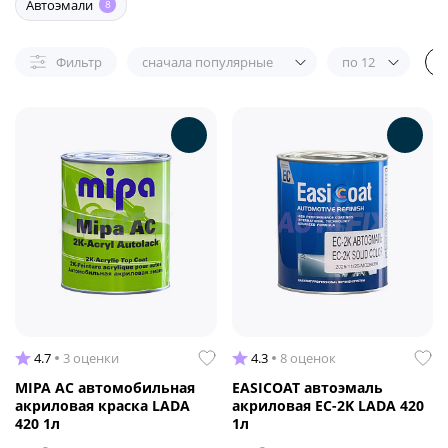
Автоэмали
8
Фильтр
сначала популярные
по 12
4.7
3 оценки
4.3
8 оценок
MIPA AC автомобильная
EASICOAT автоэмаль
акриловая краска LADA
акриловая EC-2K LADA 420
420 1л
1л