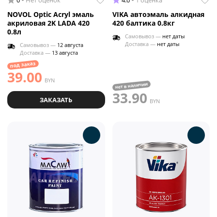
0
Нет оценок
4.0
1 оценка
NOVOL Optic Acryl эмаль
VIKA автоэмаль алкидная
акриловая 2K LADA 420
420 балтика 0.8кг
0.8л
Самовывоз —
нет даты
Доставка —
нет даты
Самовывоз —
12 августа
Доставка —
13 августа
под заказ
39.00
BYN
нет в наличии
33.90
ЗАКАЗАТЬ
BYN