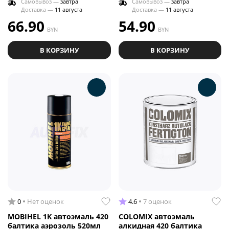
Самовывоз —
завтра
Самовывоз —
завтра
Доставка —
11 августа
Доставка —
11 августа
66.90
54.90
BYN
BYN
В КОРЗИНУ
В КОРЗИНУ
0
Нет оценок
4.6
7 оценок
MOBIHEL 1K автоэмаль 420
COLOMIX автоэмаль
балтика аэрозоль 520мл
алкидная 420 балтика