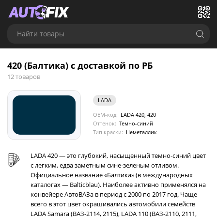
Найти товары
420 (Балтика) с доставкой по РБ
12 товаров
LADA
OEM-код:
LADA 420, 420
Оттенок:
Темно-синий
Тип краски:
Неметаллик
LADA 420 — это глубокий, насыщенный темно-синий цвет
с легким, едва заметным сине-зеленым отливом.
Официальное название «Балтика» (в международных
каталогах — Balticblau). Наиболее активно применялся на
конвейере АвтоВАЗа в период с 2000 по 2017 год. Чаще
всего в этот цвет окрашивались автомобили семейств
LADA Samara (ВАЗ-2114, 2115), LADA 110 (ВАЗ-2110, 2111,