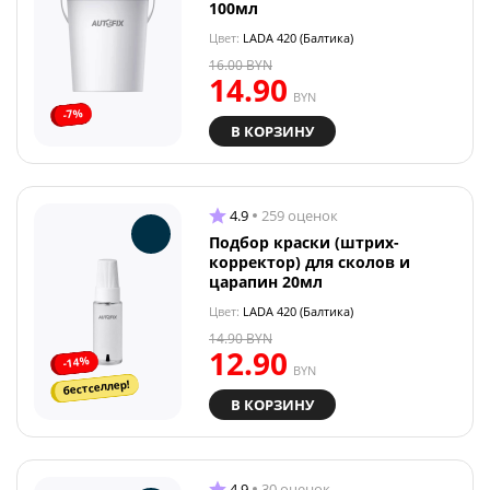
100мл
Цвет:
LADA 420 (Балтика)
16.00
BYN
14.90
BYN
-7%
В КОРЗИНУ
4.9
259 оценок
Подбор краски (штрих-
корректор) для сколов и
царапин 20мл
Цвет:
LADA 420 (Балтика)
14.90
BYN
12.90
-14%
BYN
бестселлер!
В КОРЗИНУ
4.9
30 оценок