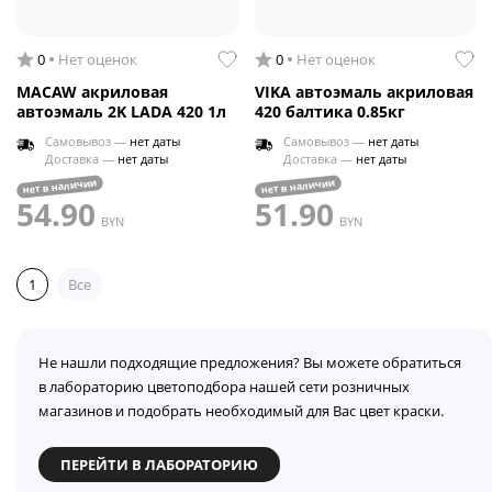
0
Нет оценок
0
Нет оценок
MACAW акриловая
VIKA автоэмаль акриловая
автоэмаль 2K LADA 420 1л
420 балтика 0.85кг
Самовывоз —
нет даты
Самовывоз —
нет даты
Доставка —
нет даты
Доставка —
нет даты
нет в наличии
нет в наличии
54.90
51.90
BYN
BYN
1
Все
Не нашли подходящие предложения? Вы можете обратиться
в лабораторию цветоподбора нашей сети розничных
магазинов и подобрать необходимый для Вас цвет краски.
ПЕРЕЙТИ В ЛАБОРАТОРИЮ