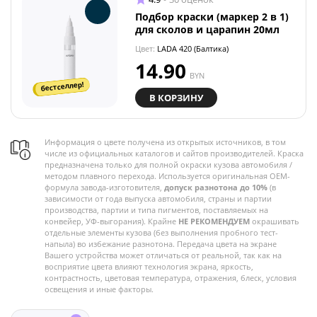
Подбор краски (маркер 2 в 1)
для сколов и царапин 20мл
Цвет:
LADA 420 (Балтика)
14.90
BYN
бестселлер!
В КОРЗИНУ
Информация о цвете получена из открытых источников, в том
числе из официальных каталогов и сайтов производителей. Краска
предназначена только для полной окраски кузова автомобиля /
методом плавного перехода. Используется оригинальная OEM-
формула завода-изготовителя,
допуск разнотона до 10%
(в
зависимости от года выпуска автомобиля, страны и партии
производства, партии и типа пигментов, поставляемых на
конвейер, УФ-выгорания). Крайне
НЕ РЕКОМЕНДУЕМ
окрашивать
отдельные элементы кузова (без выполнения пробного тест-
напыла) во избежание разнотона. Передача цвета на экране
Вашего устройства может отличаться от реальной, так как на
восприятие цвета влияют технология экрана, яркость,
контрастность, цветовая температура, отражения, блеск, условия
освещения и иные факторы.