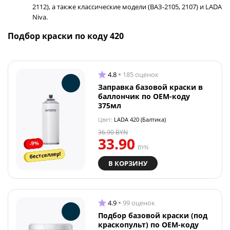
2112), а также классические модели (ВАЗ-2105, 2107) и LADA
Niva.
Подбор краски по коду 420
4.8
185 оценок
Заправка базовой краски в
баллончик по OEM-коду
375мл
Цвет:
LADA 420 (Балтика)
36.90
BYN
33.90
-9%
BYN
бестселлер!
В КОРЗИНУ
4.9
99 оценок
Подбор базовой краски (под
краскопульт) по OEM-коду