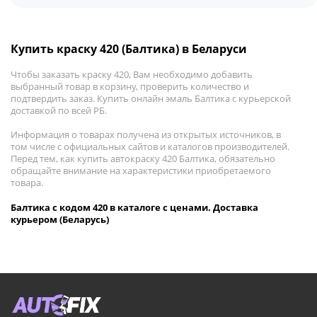
Купить краску 420 (Балтика) в Беларуси
Чтобы заказать краску 420, Вам необходимо добавить
выбранный товар в корзину, проверить количество и
подтвердить заказ. Купить онлайн эмаль Балтика с курьерской
доставкой по всей РБ.
Информация о товарах получена из открытых источников, в
том числе с официальных сайтов и каталогов производителей.
Перед тем, как купить автокраску 420 Балтика, обязательно
обращайте внимание на характеристики приобретаемого
товара.
Балтика с кодом 420 в каталоге с ценами. Доставка
курьером (Беларусь)