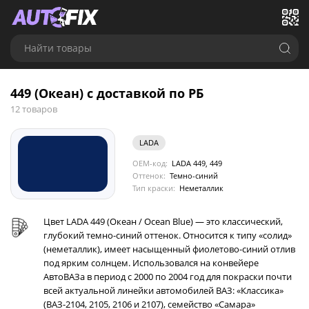
Найти товары
449 (Океан) с доставкой по РБ
12 товаров
LADA
OEM-код:
LADA 449, 449
Оттенок:
Темно-синий
Тип краски:
Неметаллик
Цвет LADA 449 (Океан / Ocean Blue) — это классический,
глубокий темно-синий оттенок. Относится к типу «солид»
(неметаллик), имеет насыщенный фиолетово-синий отлив
под ярким солнцем. Использовался на конвейере
АвтоВАЗа в период с 2000 по 2004 год для покраски почти
всей актуальной линейки автомобилей ВАЗ: «Классика»
(ВАЗ-2104, 2105, 2106 и 2107), семейство «Самара»