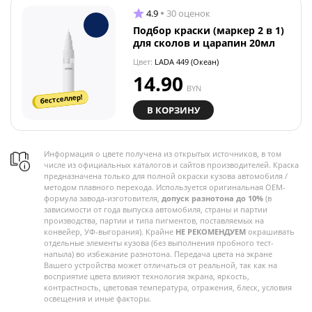
4.9
30 оценок
Подбор краски (маркер 2 в 1)
для сколов и царапин 20мл
Цвет:
LADA 449 (Океан)
14.90
BYN
бестселлер!
В КОРЗИНУ
Информация о цвете получена из открытых источников, в том
числе из официальных каталогов и сайтов производителей. Краска
предназначена только для полной окраски кузова автомобиля /
методом плавного перехода. Используется оригинальная OEM-
формула завода-изготовителя,
допуск разнотона до 10%
(в
зависимости от года выпуска автомобиля, страны и партии
производства, партии и типа пигментов, поставляемых на
конвейер, УФ-выгорания). Крайне
НЕ РЕКОМЕНДУЕМ
окрашивать
отдельные элементы кузова (без выполнения пробного тест-
напыла) во избежание разнотона. Передача цвета на экране
Вашего устройства может отличаться от реальной, так как на
восприятие цвета влияют технология экрана, яркость,
контрастность, цветовая температура, отражения, блеск, условия
освещения и иные факторы.