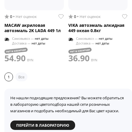
0
Нет оценок
0
Нет оценок
MACAW акриловая
VIKA автоэмаль алкидная
автоэмаль 2K LADA 449 1л
449 океан 0.8кг
Самовывоз —
нет даты
Самовывоз —
нет даты
Доставка —
нет даты
Доставка —
нет даты
нет в наличии
нет в наличии
54.90
36.90
BYN
BYN
1
Все
Не нашли подходящие предложения? Вы можете обратиться
в лабораторию цветоподбора нашей сети розничных
магазинов и подобрать необходимый для Вас цвет краски.
ПЕРЕЙТИ В ЛАБОРАТОРИЮ