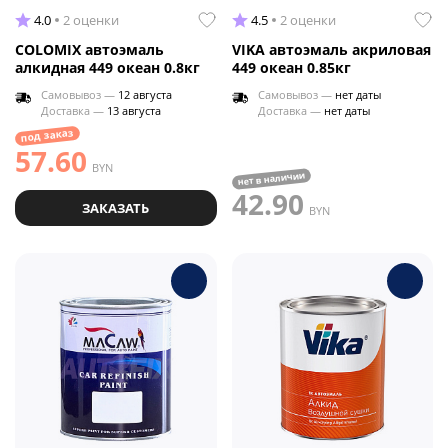
4.0
2 оценки
4.5
2 оценки
COLOMIX автоэмаль
VIKA автоэмаль акриловая
алкидная 449 океан 0.8кг
449 океан 0.85кг
Самовывоз —
12 августа
Самовывоз —
нет даты
Доставка —
13 августа
Доставка —
нет даты
под заказ
57.60
BYN
нет в наличии
42.90
ЗАКАЗАТЬ
BYN