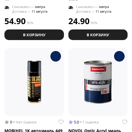
Самовывоз —
завтра
Самовывоз —
завтра
Доставка —
11 августа
Доставка —
11 августа
54.90
24.90
BYN
BYN
В КОРЗИНУ
В КОРЗИНУ
0
Нет оценок
5.0
1 оценка
MOBIHEL 1K автоэмаль 449
NOVOL Optic Acryl эмаль