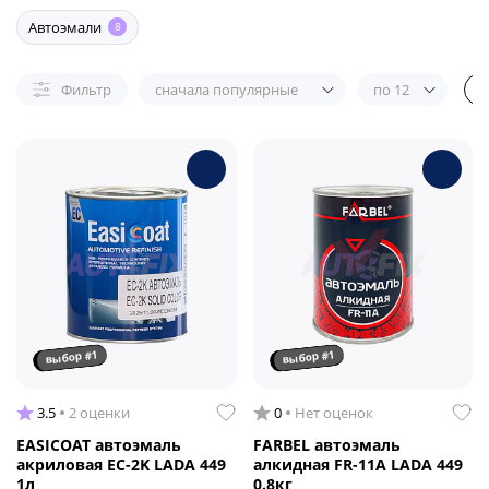
Автоэмали
8
Фильтр
сначала популярные
по 12
выбор #1
выбор #1
3.5
2 оценки
0
Нет оценок
EASICOAT автоэмаль
FARBEL автоэмаль
акриловая EC-2K LADA 449
алкидная FR-11A LADA 449
1л
0.8кг