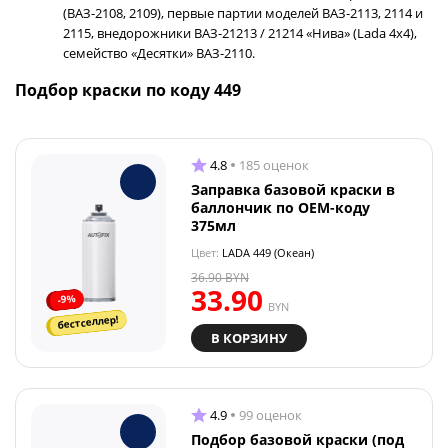
(ВАЗ-2108, 2109), первые партии моделей ВАЗ-2113, 2114 и
2115, внедорожники ВАЗ-21213 / 21214 «Нива» (Lada 4x4),
семейство «Десятки» ВАЗ-2110.
Подбор краски по коду 449
4.8
185 оценок
Заправка базовой краски в
баллончик по OEM-коду
375мл
Цвет:
LADA 449 (Океан)
36.90
BYN
33.90
-9%
BYN
бестселлер!
В КОРЗИНУ
4.9
99 оценок
Подбор базовой краски (под