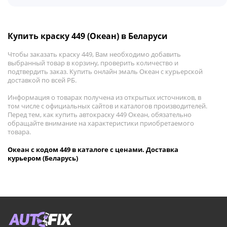
Купить краску 449 (Океан) в Беларуси
Чтобы заказать краску 449, Вам необходимо добавить
выбранный товар в корзину, проверить количество и
подтвердить заказ. Купить онлайн эмаль Океан с курьерской
доставкой по всей РБ.
Информация о товарах получена из открытых источников, в
том числе с официальных сайтов и каталогов производителей.
Перед тем, как купить автокраску 449 Океан, обязательно
обращайте внимание на характеристики приобретаемого
товара.
Океан с кодом 449 в каталоге с ценами. Доставка
курьером (Беларусь)