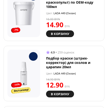
краскопульт) по OEM-коду
100мл
Цвет:
LADA 449 (Океан)
16.00
BYN
14.90
BYN
-7%
В КОРЗИНУ
4.9
259 оценок
Подбор краски (штрих-
корректор) для сколов и
царапин 20мл
Цвет:
LADA 449 (Океан)
14.90
BYN
12.90
-14%
BYN
бестселлер!
В КОРЗИНУ