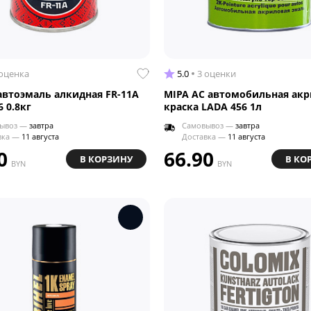
 оценка
5.0
3 оценки
автоэмаль алкидная FR-11A
MIPA AC автомобильная акр
 0.8кг
краска LADA 456 1л
ывоз —
завтра
Самовывоз —
завтра
вка —
11 августа
Доставка —
11 августа
0
66.90
В КОРЗИНУ
В КО
BYN
BYN