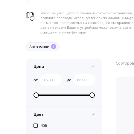
Информация о цвете получена из открытых источников, 
плавного перехода. Используется оригинальная OEM-фо
пигментов, поставляемых на конвейер, УФ-выгорания). 
цвета на экране Вашего устройства может отличаться от 
освещения и иные факторы.
Автоэмали
8
Сортиров
Цена
от
до
Цвет
456