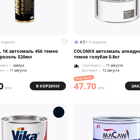
 оценок
4.5
4 оценки
 1K автоэмаль 456 темно
COLOMIX автоэмаль алкидна
эрозоль 520мл
темно голубая 0.8кг
ывоз —
завтра
Самовывоз —
11 августа
вка —
11 августа
Доставка —
12 августа
под заказ
0
47.70
В КОРЗИНУ
ЗАК
BYN
BYN