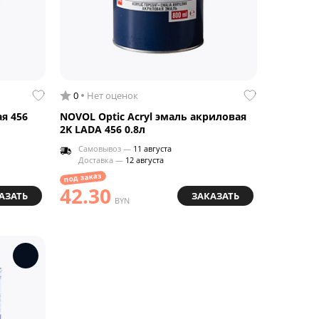
0
Нет оценок
я 456
NOVOL Optic Acryl эмаль акриловая
2K LADA 456 0.8л
Самовывоз —
11 августа
Доставка —
12 августа
под заказ
42.30
АЗАТЬ
ЗАКАЗАТЬ
BYN