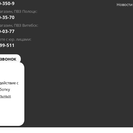
0-350-9
Новости
газин, ПВЗ Полоцк:
0-35-70
газин, ПВЗ Витебск:
0-03-77
те с юр. лицами:
-99-511
 ЗВОНОК
@gmail.com
ействие с
аботку
альных
полкомом