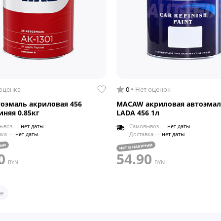
 оценка
0
Нет оценок
тоэмаль акриловая 456
MACAW акриловая автоэмал
иняя 0.85кг
LADA 456 1л
ывоз —
нет даты
Самовывоз —
нет даты
вка —
нет даты
Доставка —
нет даты
чии
нет в наличии
0
54.90
BYN
BYN
е