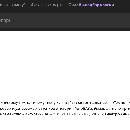
брать краску?
Дисконтная карта
Онлайн-подбор краски
ссическому темно-синему цвету кузова (заводское название — «Темно-с
наковых и узнаваемых оттенков в истории АвтоВАЗа. Эмаль активно при
 семейство «Жигулей» (ВАЗ-2101, 2103, 2105, 2106, 2107) и внедорожник