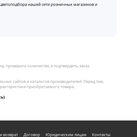
цветоподбора нашей сети розничных магазинов и
у, проверить количество и подтвердить заказ.
льных сайтов и каталогов производителей. Перед тем,
арактеристики приобретаемого товара.
сь)
и возврат
Договор
Юридическим лицам
Контакты