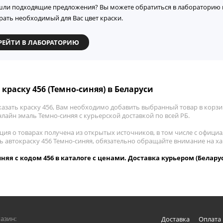
шли подходящие предложения? Вы можете обратиться в лабораторию 
рать необходимый для Вас цвет краски.
РЕЙТИ В ЛАБОРАТОРИЮ
 краску 456 (Темно-синяя) в Беларуси
азать краску 456, Вам необходимо добавить выбранный товар в корзин
лайн эмаль Темно-синяя с курьерской доставкой по всей РБ.
ия о товарах получена из открытых источников, в том числе с официа
ть автокраску 456 Темно-синяя, обязательно обращайте внимание на х
няя с кодом 456 в каталоге с ценами. Доставка курьером (Белару
азин:
Доставка
Оплата 