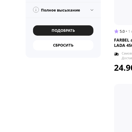
i
Полное высыхание
5.0
1
FARBEL 
LADA 456
Самов
Доста
24.9