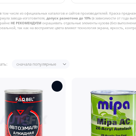
в том числе из официальных каталогов и сайтов производителей. Краска предназ
рмула завода-изготовителя,
допуск разнотона до 10%
(в зависимости от года вы
Крайне
НЕ РЕКОМЕНДУЕМ
окрашивать отдельные элементы кузова (без выполнения
реальной, так как на восприятие цвета влияют технология экрана, яркость, контра
ать:
сначала популярные