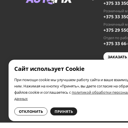
+375 33 35
Розничный ма
+375 33 35
Розничный ма
+375 29 55
Отдел по рабо
+375 33 66
ЗАКАЗАТЬ
Сайт использует Cookie
autofixby
При помощи cookie мы улучшаем работу сайта и ваше взаимод
2019 - 2026 © AUTOFIX.BY
ним. Нажимая на кнопку «Принять», вы даете согласие на обр
Частное предприятие «Автосэлф», УНП 391953388
файлов cookie и соглашаетесь с
политикой обработки персон
Свидетельство выдано 04.05.2019 года Полоцким райис
данных
В торговом реестре № 556173
Информация о защите прав потребителей
ОТКЛОНИТЬ
ПРИНЯТЬ