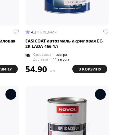
4.3
6 оценок
иловая
EASICOAT автоэмаль акриловая EC-
2K LADA 456 1л
Самовывоз —
завтра
Доставка —
11 августа
54.90
РЗИНУ
В КОРЗИНУ
BYN