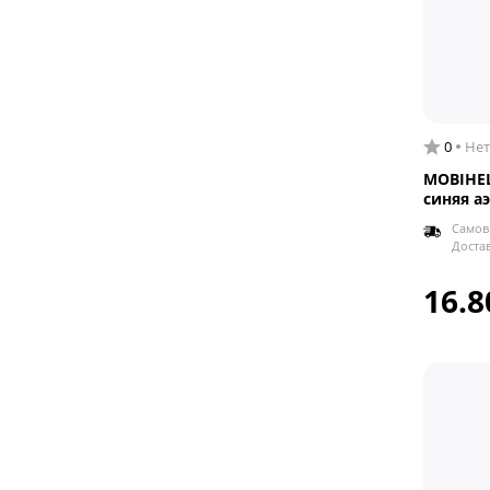
0
Нет
MOBIHEL
синяя а
Самов
Доста
16.8