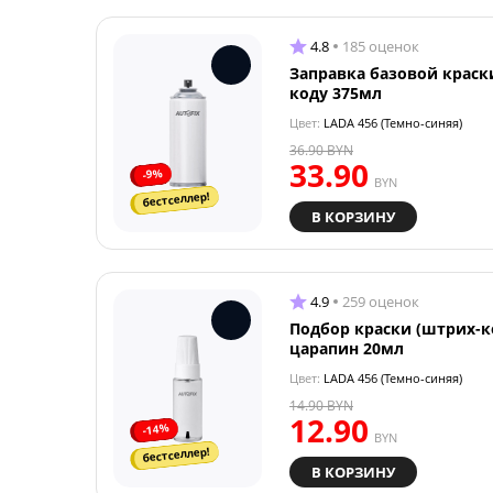
4.8
185 оценок
Заправка базовой краск
коду 375мл
Цвет:
LADA 456 (Темно-синяя)
36.90
BYN
33.90
-9%
BYN
бестселлер!
В КОРЗИНУ
4.9
259 оценок
Подбор краски (штрих-к
царапин 20мл
Цвет:
LADA 456 (Темно-синяя)
14.90
BYN
12.90
-14%
BYN
бестселлер!
В КОРЗИНУ