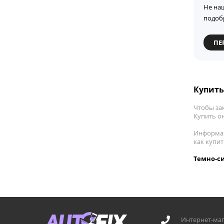
Не на
подоб
ПЕ
Купить
Чтобы зак
Купить он
Информац
как купи
Темно-си
Интернет-маг