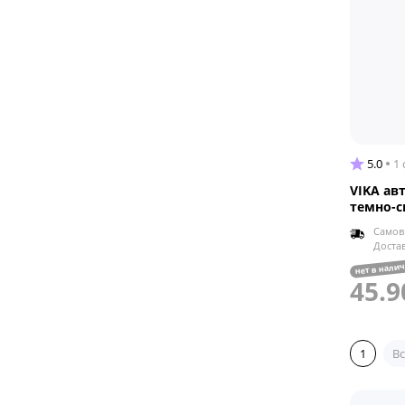
5.0
1
VIKA ав
темно-с
Самов
Доста
нет в нали
45.9
1
Вс