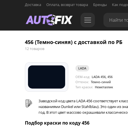
Доставка
Оплата, возврат товара
Бренды
Как подо
456 (Темно-синяя) с доставкой по РБ
12 товаров
LADA
OEM-код:
LADA 456, 456
Оттенок:
Темно-синий
Тип краски:
Неметаллик
Заводской код цвета LADA 456 соответствует кла
названиями Dunkel или Stahlblau). Это один из з
год. В этот цвет массово окрашивали классическое
Подбор краски по коду 456