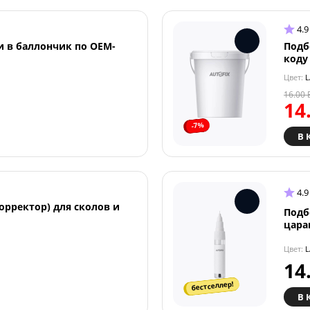
4.9
и в баллончик по OEM-
Подб
коду
Цвет:
L
16.00
14
-7%
В 
4.9
орректор) для сколов и
Подб
цара
Цвет:
L
14
бестселлер!
В 