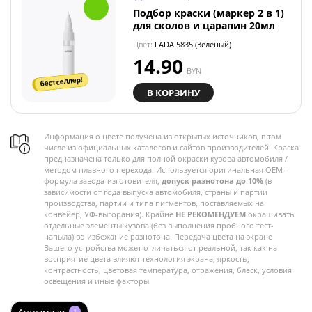
Подбор краски (маркер 2 в 1)
для сколов и царапин 20мл
Цвет:
LADA 5835 (Зеленый)
14.90
BYN
бестселлер!
В КОРЗИНУ
Информация о цвете получена из открытых источников, в том
числе из официальных каталогов и сайтов производителей. Краска
предназначена только для полной окраски кузова автомобиля /
методом плавного перехода. Используется оригинальная OEM-
формула завода-изготовителя,
допуск разнотона до 10%
(в
зависимости от года выпуска автомобиля, страны и партии
производства, партии и типа пигментов, поставляемых на
конвейер, УФ-выгорания). Крайне
НЕ РЕКОМЕНДУЕМ
окрашивать
отдельные элементы кузова (без выполнения пробного тест-
напыла) во избежание разнотона. Передача цвета на экране
Вашего устройства может отличаться от реальной, так как на
восприятие цвета влияют технология экрана, яркость,
контрастность, цветовая температура, отражения, блеск, условия
освещения и иные факторы.
1