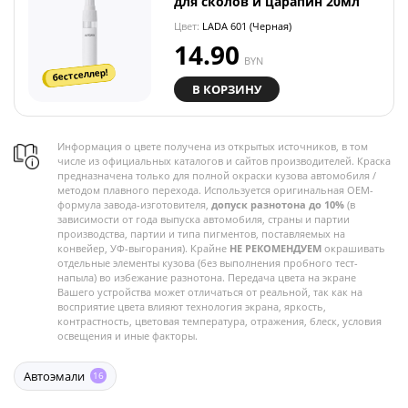
для сколов и царапин 20мл
Цвет:
LADA 601 (Черная)
14.90
BYN
бестселлер!
В КОРЗИНУ
Информация о цвете получена из открытых источников, в том
числе из официальных каталогов и сайтов производителей. Краска
предназначена только для полной окраски кузова автомобиля /
методом плавного перехода. Используется оригинальная OEM-
формула завода-изготовителя,
допуск разнотона до 10%
(в
зависимости от года выпуска автомобиля, страны и партии
производства, партии и типа пигментов, поставляемых на
конвейер, УФ-выгорания). Крайне
НЕ РЕКОМЕНДУЕМ
окрашивать
отдельные элементы кузова (без выполнения пробного тест-
напыла) во избежание разнотона. Передача цвета на экране
Вашего устройства может отличаться от реальной, так как на
восприятие цвета влияют технология экрана, яркость,
контрастность, цветовая температура, отражения, блеск, условия
освещения и иные факторы.
Автоэмали
16