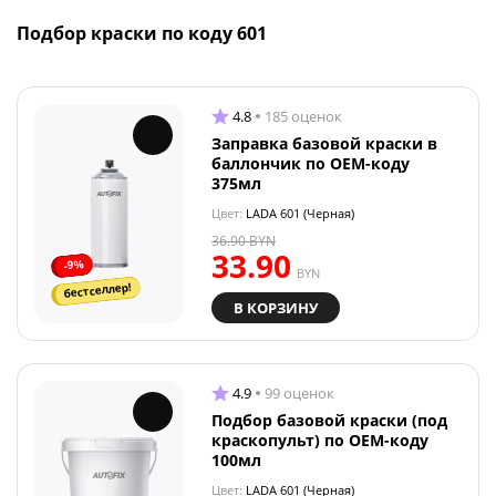
Подбор краски по коду 601
4.8
185 оценок
Заправка базовой краски в
баллончик по OEM-коду
375мл
Цвет:
LADA 601 (Черная)
36.90
BYN
33.90
-9%
BYN
бестселлер!
В КОРЗИНУ
4.9
99 оценок
Подбор базовой краски (под
краскопульт) по OEM-коду
100мл
Цвет:
LADA 601 (Черная)