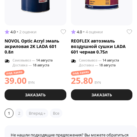
4.0
2 оценки
4.0
4 оценки
NOVOL Optic Acryl эмаль
REOFLEX автоэмаль
акриловая 2K LADA 601
воздушной сушки LADA
0.8л
601 черная 0.75л
Самовывоз —
14 августа
Самовывоз —
14 августа
Доставка —
18 августа
Доставка —
18 августа
под заказ
под заказ
39.00
25.80
BYN
BYN
ЗАКАЗАТЬ
ЗАКАЗАТЬ
1
2
Вперед »
Все
Не нашли подходящие предложения? Вы можете обратиться