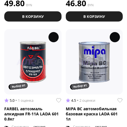
49.80
46.80
BYN
BYN
В КОРЗИНУ
В КОРЗИНУ
выбор #1
выбор #1
5.0
1 оценка
4.5
2 оценки
FARBEL автоэмаль
MIPA BC автомобильная
алкидная FR-11A LADA 601
базовая краска LADA 601
0.8кг
1л
Самовывоз —
сегодня
Самовывоз —
сегодня