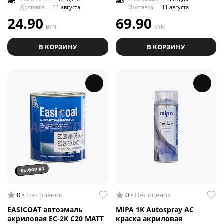
Доставка —
11 августа
Доставка —
11 августа
24.90
69.90
BYN
BYN
В КОРЗИНУ
В КОРЗИНУ
выбор #1
0
Нет оценок
0
Нет оценок
EASICOAT автоэмаль
MIPA 1K Autospray AC
акриловая EC-2K C20 MATT
краска акриловая