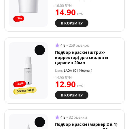
16.00
BYN
14.90
BYN
-7%
В КОРЗИНУ
4.9
259 оценок
Подбор краски (штрих-
корректор) для сколов и
царапин 20мл
Цвет:
LADA 601 (Черная)
14.90
BYN
12.90
-14%
BYN
бестселлер!
В КОРЗИНУ
4.8
32 оценки
Подбор краски (маркер 2 в 1)