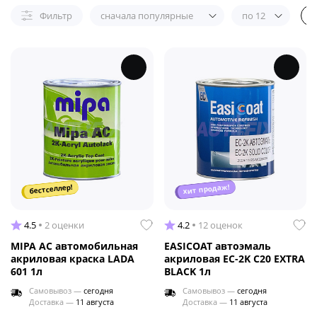
Фильтр
сначала популярные
по 12
хит продаж!
бестселлер!
4.5
2 оценки
4.2
12 оценок
MIPA AC автомобильная
EASICOAT автоэмаль
акриловая краска LADA
акриловая EC-2K C20 EXTRA
601 1л
BLACK 1л
Самовывоз —
сегодня
Самовывоз —
сегодня
Доставка —
11 августа
Доставка —
11 августа