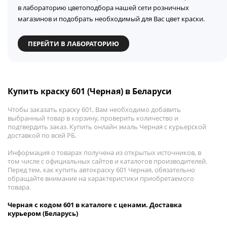
в лабораторию цветоподбора нашей сети розничных
магазинов и подобрать необходимый для Вас цвет краски.
ПЕРЕЙТИ В ЛАБОРАТОРИЮ
Купить краску 601 (Черная) в Беларуси
Чтобы заказать краску 601, Вам необходимо добавить
выбранный товар в корзину, проверить количество и
подтвердить заказ. Купить онлайн эмаль Черная с курьерской
доставкой по всей РБ.
Информация о товарах получена из открытых источников, в
том числе с официальных сайтов и каталогов производителей.
Перед тем, как купить автокраску 601 Черная, обязательно
обращайте внимание на характеристики приобретаемого
товара.
Черная с кодом 601 в каталоге с ценами. Доставка
курьером (Беларусь)