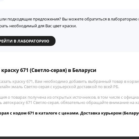
шли подходящие предложения? Вы можете обратиться в лабораторию 
рать необходимый для Вас цвет краски.
РЕЙТИ В ЛАБОРАТОРИЮ
краску 671 (Светло-серая) в Беларуси
азать краску 671, Вам необходимо добавить выбранный товар в корзин
лайн эмаль Светло-серая с курьерской доставкой по всей РБ.
ия о товарах получена из открытых источников, в том числе с официа
ть автокраску 671 Светло-серая, обязательно обращайте внимание на 
ерая с кодом 671 в каталоге с ценами. Доставка курьером (Белару