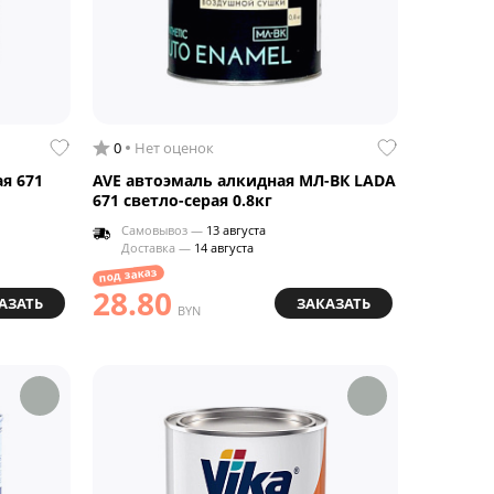
0
Нет оценок
я 671
AVE автоэмаль алкидная МЛ-ВК LADA
671 светло-серая 0.8кг
Самовывоз —
13 августа
Доставка —
14 августа
под заказ
28.80
АЗАТЬ
ЗАКАЗАТЬ
BYN