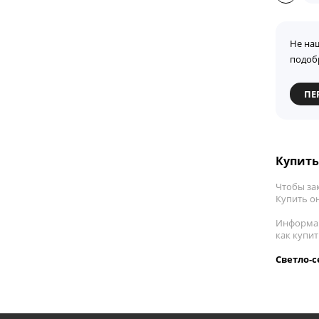
Не на
подоб
ПЕ
Купить 
Чтобы зак
Купить он
Информац
как купи
Светло-с