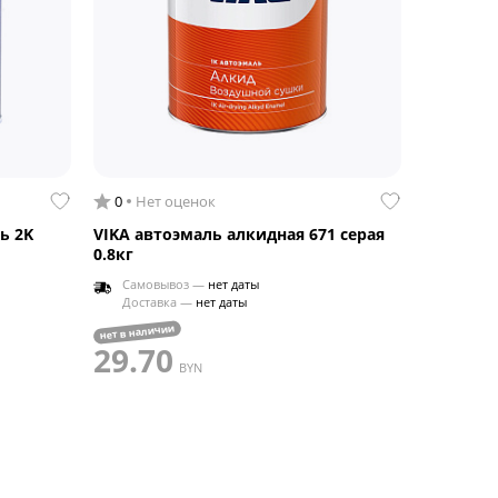
0
Нет оценок
ь 2K
VIKA автоэмаль алкидная 671 серая
0.8кг
Самовывоз —
нет даты
Доставка —
нет даты
нет в наличии
29.70
BYN