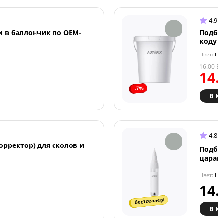
4.9
и в баллончик по OEM-
Подб
коду
Цвет:
L
16.00
14
-7%
В 
4.8
орректор) для сколов и
Подб
цара
Цвет:
L
14
бестселлер!
В 