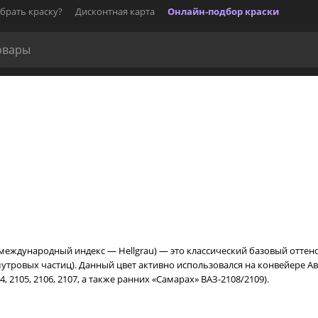
брать краску?
Дисконтная карта
Онлайн-подбор краски
 международный индекс — Hellgrau) — это классический базовый оттен
утровых частиц). Данный цвет активно использовался на конвейере Авт
, 2105, 2106, 2107, а также ранних «Самарах» ВАЗ-2108/2109).