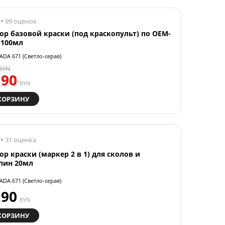
99 оценок
ор базовой краски (под краскопульт) по OEM-
 100мл
ADA 671 (Светло-серая)
BYN
.90
BYN
КОРЗИНУ
31 оценка
ор краски (маркер 2 в 1) для сколов и
пин 20мл
ADA 671 (Светло-серая)
.90
BYN
КОРЗИНУ