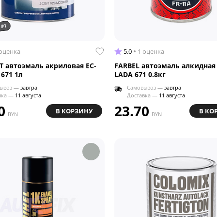
 #1
 оценка
5.0
1 оценка
T автоэмаль акриловая EC-
FARBEL автоэмаль алкидная 
 671 1л
LADA 671 0.8кг
ывоз —
завтра
Самовывоз —
завтра
вка —
11 августа
Доставка —
11 августа
0
23.70
В КОРЗИНУ
В КО
BYN
BYN