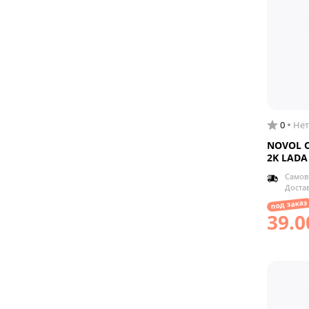
0
Нет
NOVOL O
2K LADA 
Самов
Доста
под заказ
39.0