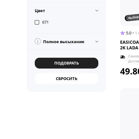
Цвет
выбор
671
5.0
1
i
Полное высыхание
EASICOA
2K LADA
Самов
Доста
49.8