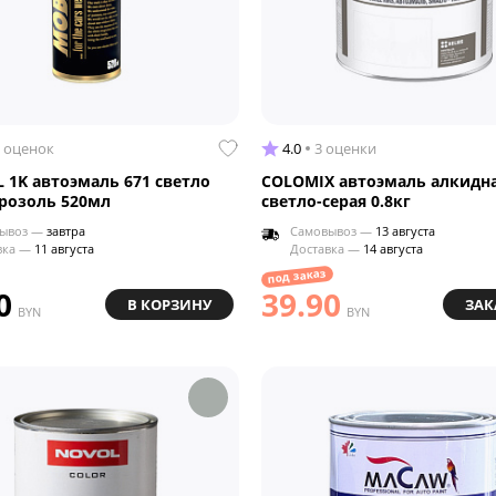
 оценок
4.0
3 оценки
 1K автоэмаль 671 светло
COLOMIX автоэмаль алкидна
эрозоль 520мл
светло-серая 0.8кг
ывоз —
завтра
Самовывоз —
13 августа
вка —
11 августа
Доставка —
14 августа
под заказ
0
39.90
В КОРЗИНУ
ЗАК
BYN
BYN