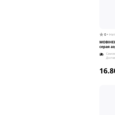
0
Нет
MOBIHEL
серая а
Самов
Доста
16.8