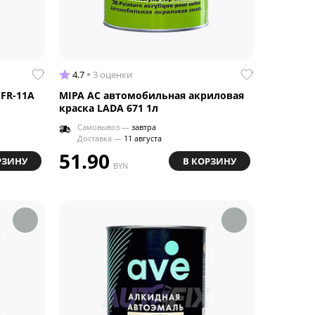
4.7
3 оценки
FR-11A
MIPA AC автомобильная акриловая
краска LADA 671 1л
Самовывоз —
завтра
Доставка —
11 августа
51.90
РЗИНУ
В КОРЗИНУ
BYN