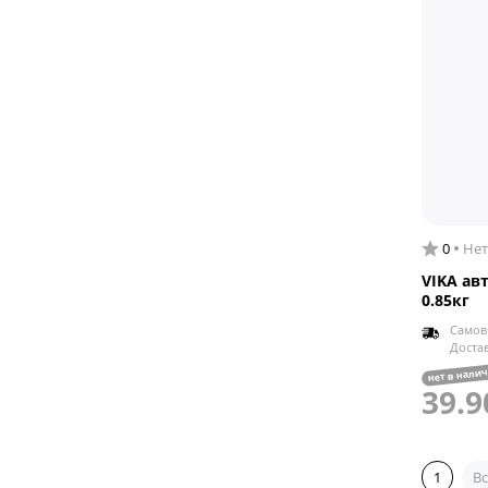
0
Нет
VIKA ав
0.85кг
Самов
Доста
нет в нали
39.9
1
Вс