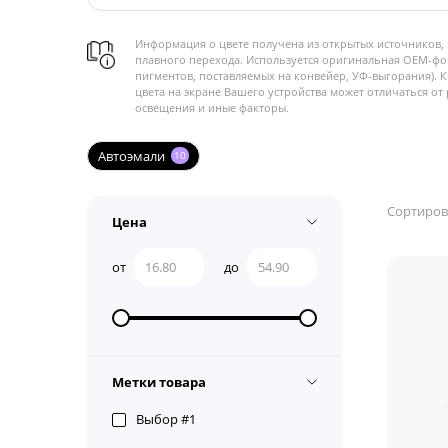
Информация о цвете получена из открытых источников, 
плавного перехода. Используется оригинальная OEM-фо
пигментов, поставляемых на конвейер, УФ-выгорания). 
цвета на экране Вашего устройства может отличаться от 
освещения и иные факторы.
Автоэмали
10
Сортиров
Цена
от
до
Метки товара
Выбор #1