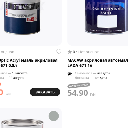
 оценок
0
Нет оценок
ptic Acryl эмаль акриловая
MACAW акриловая автоэмал
671 0.8л
LADA 671 1л
ывоз —
13 августа
Самовывоз —
нет даты
вка —
14 августа
Доставка —
нет даты
нет в наличии
0
54.90
ЗАКАЗАТЬ
BYN
BYN