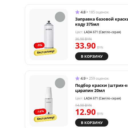
4.8
185 оценок
Заправка базовой краск
коду 375мл
Цвет:
LADA 671 (Светло-серая)
36.90
BYN
33.90
-9%
BYN
бестселлер!
В КОРЗИНУ
4.9
259 оценок
Подбор краски (штрих-к
царапин 20мл
Цвет:
LADA 671 (Светло-серая)
14.90
BYN
12.90
-14%
BYN
бестселлер!
В КОРЗИНУ