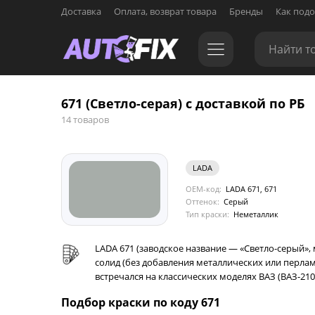
Доставка
Оплата, возврат товара
Бренды
Как подо
671 (Светло-серая) с доставкой по РБ
14 товаров
LADA
OEM-код:
LADA 671, 671
Оттенок:
Серый
Тип краски:
Неметаллик
LADA 671 (заводское название — «Светло-серый»,
солид (без добавления металлических или перлам
встречался на классических моделях ВАЗ (ВАЗ-2104
Подбор краски по коду 671