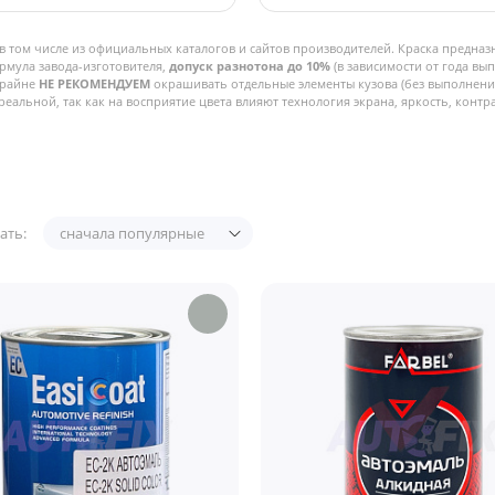
в том числе из официальных каталогов и сайтов производителей. Краска предназ
рмула завода-изготовителя,
допуск разнотона до 10%
(в зависимости от года вы
Крайне
НЕ РЕКОМЕНДУЕМ
окрашивать отдельные элементы кузова (без выполнения
реальной, так как на восприятие цвета влияют технология экрана, яркость, контра
ать:
сначала популярные