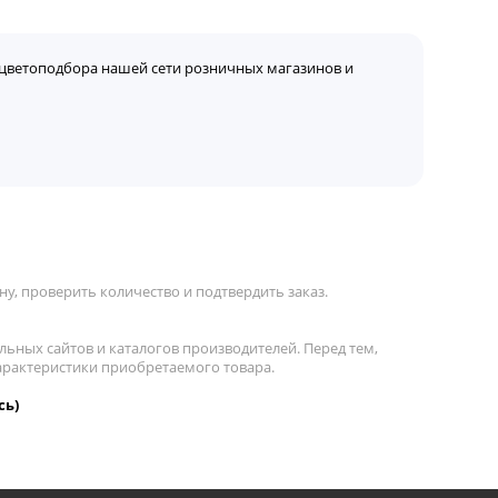
цветоподбора нашей сети розничных магазинов и
у, проверить количество и подтвердить заказ.
льных сайтов и каталогов производителей. Перед тем,
характеристики приобретаемого товара.
сь)