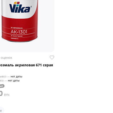
 оценок
тоэмаль акриловая 671 серая
ывоз —
нет даты
вка —
нет даты
чии
0
BYN
е