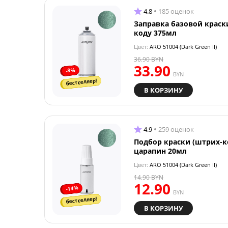
4.8
185 оценок
Заправка базовой краск
коду 375мл
Цвет:
ARO 51004 (Dark Green II)
36.90
BYN
33.90
-9%
BYN
бестселлер!
В КОРЗИНУ
4.9
259 оценок
Подбор краски (штрих-к
царапин 20мл
Цвет:
ARO 51004 (Dark Green II)
14.90
BYN
12.90
-14%
BYN
бестселлер!
В КОРЗИНУ