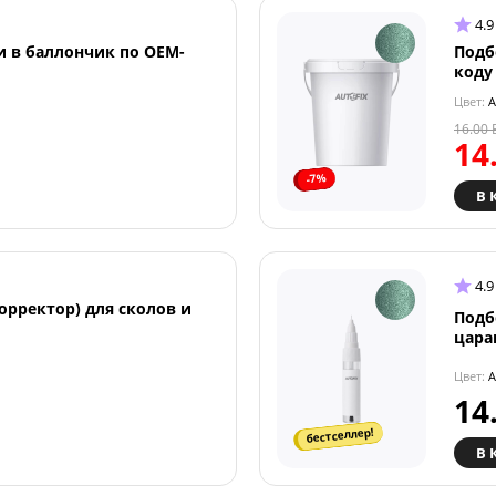
4.9
и в баллончик по OEM-
Подб
коду
Цвет:
A
16.00
14
-7%
В 
4.9
орректор) для сколов и
Подб
цара
Цвет:
A
14
бестселлер!
В 