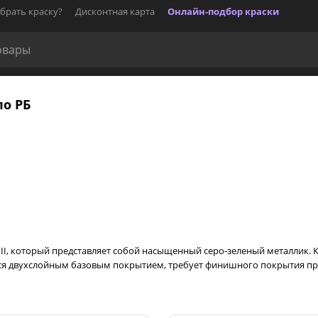
брать краску?
Дисконтная карта
Онлайн-подбор краски
по РБ
n II, который представляет собой насыщенный серо-зеленый металлик. 
яется двухслойным базовым покрытием, требует финишного покрытия 