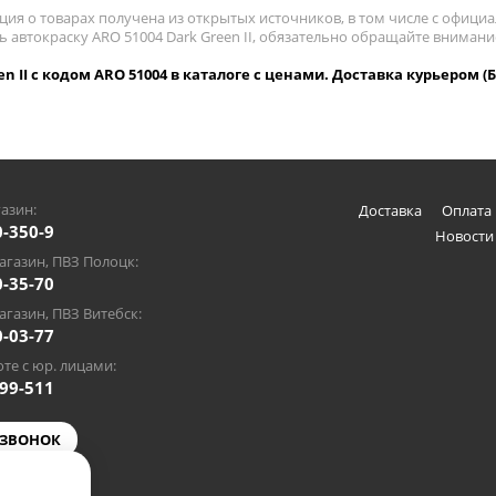
ия о товарах получена из открытых источников, в том числе с официа
ь автокраску ARO 51004 Dark Green II, обязательно обращайте вниман
en II с кодом ARO 51004 в каталоге с ценами. Доставка курьером (
азин:
Доставка
Оплата 
0-350-9
Новости
газин, ПВЗ Полоцк:
0-35-70
газин, ПВЗ Витебск:
0-03-77
те с юр. лицами:
-99-511
 ЗВОНОК
@gmail.com