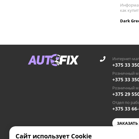
Информац
как купит
Dark Gre
Интернет-маг
+375 33 35
Розничный ма
+375 33 35
Розничный ма
+375 29 55
Отдел по рабо
+375 33 66
ЗАКАЗАТЬ
Сайт использует Cookie
autofixby