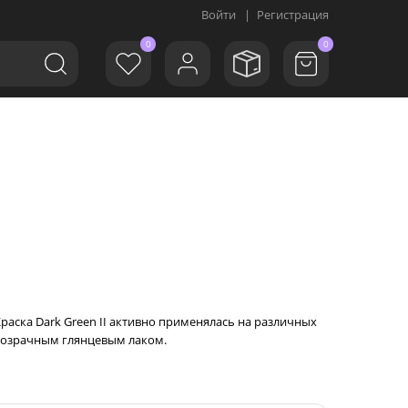
Войти
|
Регистрация
0
0
Краска Dark Green II активно применялась на различных
прозрачным глянцевым лаком.