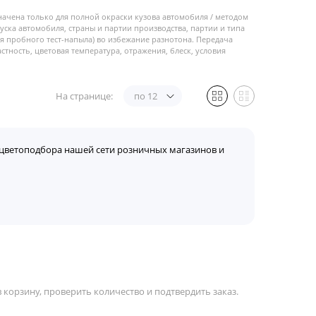
начена только для полной окраски кузова автомобиля / методом
пуска автомобиля, страны и партии производства, партии и типа
 пробного тест-напыла) во избежание разнотона. Передача
стность, цветовая температура, отражения, блеск, условия
На странице:
по 12
цветоподбора нашей сети розничных магазинов и
корзину, проверить количество и подтвердить заказ.