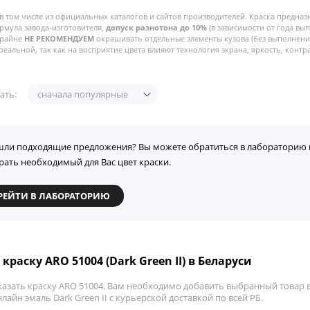
в том числе из официальных каталогов и сайтов производителей. Краска предназ
рмула завода-изготовителя,
допуск разнотона до 10%
(в зависимости от года вы
Крайне
НЕ РЕКОМЕНДУЕМ
окрашивать отдельные элементы кузова (без выполнения
реальной, так как на восприятие цвета влияют технология экрана, яркость, контра
ать:
сначала популярные
шли подходящие предложения? Вы можете обратиться в лабораторию 
рать необходимый для Вас цвет краски.
РЕЙТИ В ЛАБОРАТОРИЮ
краску ARO 51004 (Dark Green II) в Беларуси
азать краску ARO 51004, Вам необходимо добавить выбранный товар в 
лайн эмаль Dark Green II с курьерской доставкой по всей РБ.