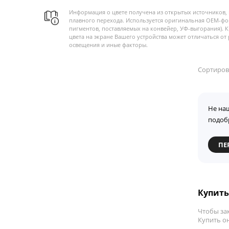
Информация о цвете получена из открытых источников, 
плавного перехода. Используется оригинальная OEM-фо
пигментов, поставляемых на конвейер, УФ-выгорания). 
цвета на экране Вашего устройства может отличаться от 
освещения и иные факторы.
Сортиров
Не на
подоб
ПЕ
Купить 
Чтобы зак
Купить он