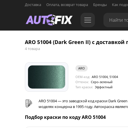
Доставка
Оплата, возврат товара
Бренды
Как подо
ARO 51004 (Dark Green II) с доставкой 
4 товара
ARO
OEM-код:
ARO 51004, 51004
Оттенок:
Серо-зеленый
Тип краски:
Эффектный
ARO 51004 — это заводской код краски Dark Gree
моделях концерна в 1995 году. Автокраска явл
Подбор краски по коду ARO 51004