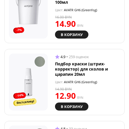
100мл
Цвет:
AVATR GH6 (Greenfog)
16.00
BYN
14.90
BYN
-7%
В КОРЗИНУ
4.9
259 оценок
Подбор краски (штрих-
корректор) для сколов и
царапин 20мл
Цвет:
AVATR GH6 (Greenfog)
14.90
BYN
12.90
-14%
BYN
бестселлер!
В КОРЗИНУ
4.8
33 оценки