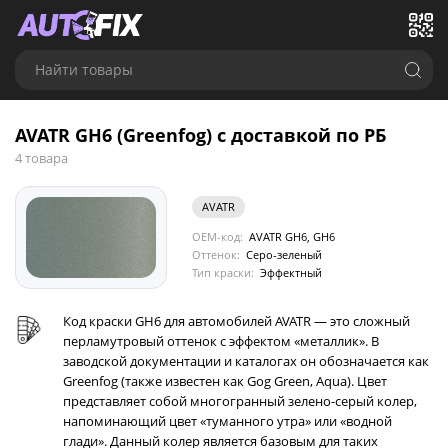
Найти товары
AVATR GH6 (Greenfog) с доставкой по РБ
4 товара
AVATR
OEM-код:
AVATR GH6, GH6
Оттенок:
Серо-зеленый
Тип краски:
Эффектный
Код краски GH6 для автомобилей AVATR — это сложный
перламутровый оттенок с эффектом «металлик». В
заводской документации и каталогах он обозначается как
Greenfog (также известен как Gog Green, Aqua). Цвет
представляет собой многогранный зелено-серый колер,
напоминающий цвет «туманного утра» или «водной
глади». Данный колер является базовым для таких