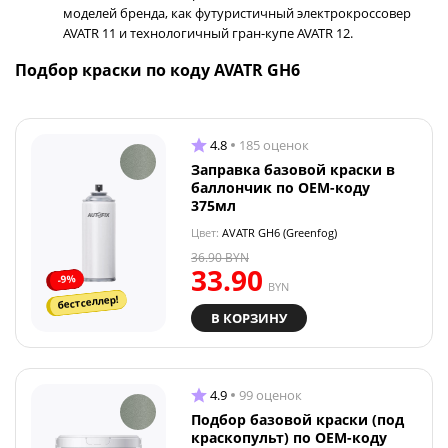
моделей бренда, как футуристичный электрокроссовер
AVATR 11 и технологичный гран-купе AVATR 12.
Подбор краски по коду AVATR GH6
4.8
185 оценок
Заправка базовой краски в
баллончик по OEM-коду
375мл
Цвет:
AVATR GH6 (Greenfog)
36.90
BYN
33.90
-9%
BYN
бестселлер!
В КОРЗИНУ
4.9
99 оценок
Подбор базовой краски (под
краскопульт) по OEM-коду