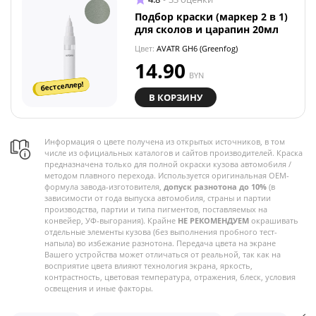
Подбор краски (маркер 2 в 1)
для сколов и царапин 20мл
Цвет:
AVATR GH6 (Greenfog)
14.90
BYN
бестселлер!
В КОРЗИНУ
Информация о цвете получена из открытых источников, в том
числе из официальных каталогов и сайтов производителей. Краска
предназначена только для полной окраски кузова автомобиля /
методом плавного перехода. Используется оригинальная OEM-
формула завода-изготовителя,
допуск разнотона до 10%
(в
зависимости от года выпуска автомобиля, страны и партии
производства, партии и типа пигментов, поставляемых на
конвейер, УФ-выгорания). Крайне
НЕ РЕКОМЕНДУЕМ
окрашивать
отдельные элементы кузова (без выполнения пробного тест-
напыла) во избежание разнотона. Передача цвета на экране
Вашего устройства может отличаться от реальной, так как на
восприятие цвета влияют технология экрана, яркость,
контрастность, цветовая температура, отражения, блеск, условия
освещения и иные факторы.