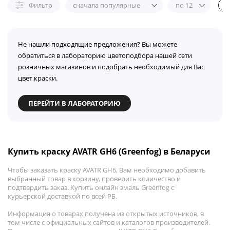
Фильтр
сначала популярные
по 12
Не нашли подходящие предложения? Вы можете
обратиться в лабораторию цветоподбора нашей сети
розничных магазинов и подобрать необходимый для Вас
цвет краски.
ПЕРЕЙТИ В ЛАБОРАТОРИЮ
Купить краску AVATR GH6 (Greenfog) в Беларуси
Чтобы заказать краску AVATR GH6, Вам необходимо добавить
выбранный товар в корзину, проверить количество и
подтвердить заказ. Купить онлайн эмаль Greenfog с
курьерской доставкой по всей РБ.
Информация о товарах получена из открытых источников, в
том числе с официальных сайтов и каталогов производителей.