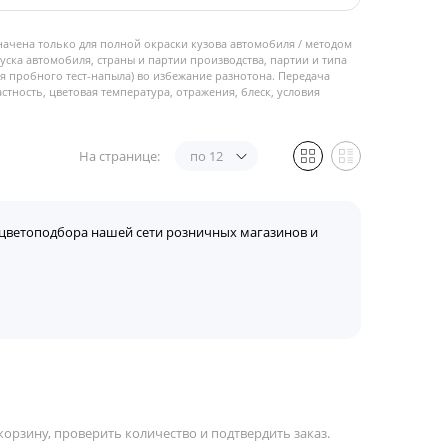
начена только для полной окраски кузова автомобиля / методом
пуска автомобиля, страны и партии производства, партии и типа
 пробного тест-напыла) во избежание разнотона. Передача
стность, цветовая температура, отражения, блеск, условия
На странице:
по 12
цветоподбора нашей сети розничных магазинов и
корзину, проверить количество и подтвердить заказ.