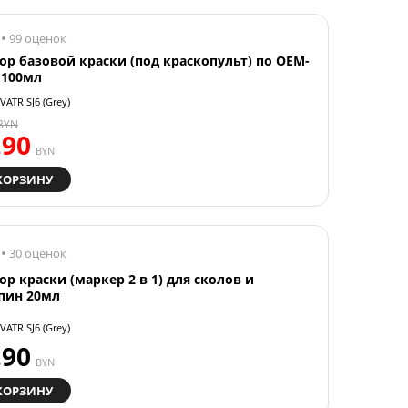
99 оценок
ор базовой краски (под краскопульт) по OEM-
 100мл
VATR SJ6 (Grey)
BYN
.90
BYN
КОРЗИНУ
30 оценок
ор краски (маркер 2 в 1) для сколов и
пин 20мл
VATR SJ6 (Grey)
.90
BYN
КОРЗИНУ