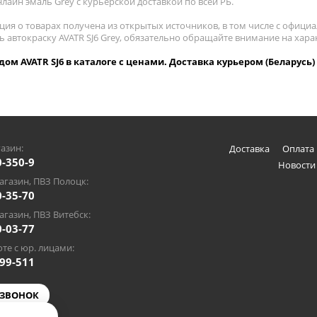
лайн эмаль Grey с курьерской доставкой по всей РБ.
ия о товарах получена из открытых источников, в том числе с официа
ь автокраску AVATR SJ6 Grey, обязательно обращайте внимание на хар
одом AVATR SJ6 в каталоге с ценами. Доставка курьером (Беларусь)
азин:
Доставка
Оплата 
0-350-9
Новости
газин, ПВЗ Полоцк:
0-35-70
газин, ПВЗ Витебск:
0-03-77
те с юр. лицами:
-99-511
 ЗВОНОК