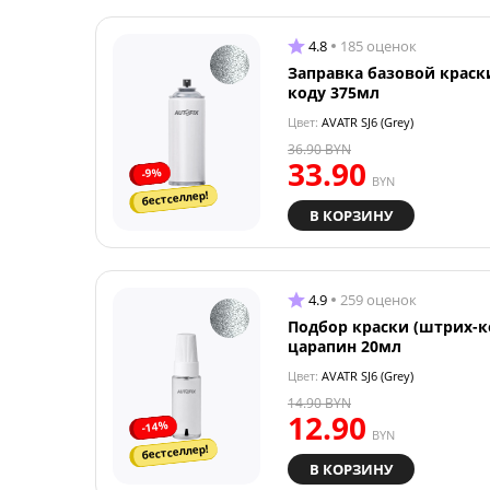
4.8
185 оценок
Заправка базовой краск
коду 375мл
Цвет:
AVATR SJ6 (Grey)
36.90
BYN
33.90
-9%
BYN
бестселлер!
В КОРЗИНУ
4.9
259 оценок
Подбор краски (штрих-к
царапин 20мл
Цвет:
AVATR SJ6 (Grey)
14.90
BYN
12.90
-14%
BYN
бестселлер!
В КОРЗИНУ