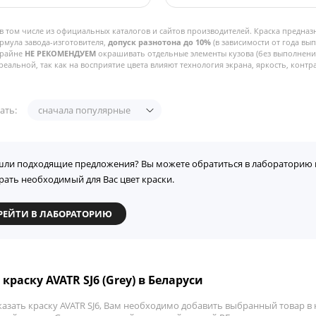
в том числе из официальных каталогов и сайтов производителей. Краска предназ
рмула завода-изготовителя,
допуск разнотона до 10%
(в зависимости от года вы
Крайне
НЕ РЕКОМЕНДУЕМ
окрашивать отдельные элементы кузова (без выполнения
реальной, так как на восприятие цвета влияют технология экрана, яркость, контра
ать:
сначала популярные
шли подходящие предложения? Вы можете обратиться в лабораторию 
рать необходимый для Вас цвет краски.
РЕЙТИ В ЛАБОРАТОРИЮ
краску AVATR SJ6 (Grey) в Беларуси
азать краску AVATR SJ6, Вам необходимо добавить выбранный товар в 