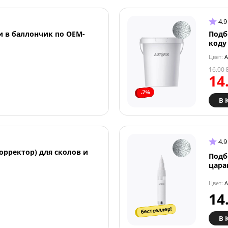
4.9
и в баллончик по OEM-
Подб
коду
Цвет:
A
16.00
14
-7%
В 
4.9
орректор) для сколов и
Подб
цара
Цвет:
A
14
бестселлер!
В 