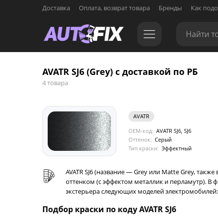
Доставка
Оплата, возврат товара
Бренды
Как подо
AVATR SJ6 (Grey) с доставкой по РБ
4 товара
AVATR
OEM-код:
AVATR SJ6, SJ6
Оттенок:
Серый
Тип краски:
Эффектный
AVATR SJ6 (название — Grey или Matte Grey, так
оттенком (с эффектом металлик и перламутр). В 
экстерьера следующих моделей электромобилей: AV
Подбор краски по коду AVATR SJ6