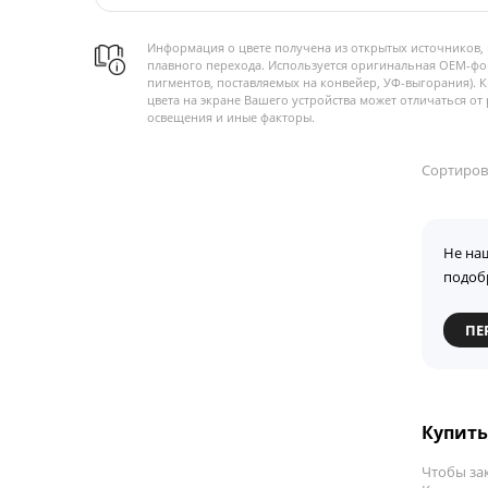
Информация о цвете получена из открытых источников, 
плавного перехода. Используется оригинальная OEM-фо
пигментов, поставляемых на конвейер, УФ-выгорания). 
цвета на экране Вашего устройства может отличаться от 
освещения и иные факторы.
Сортиров
Не на
подоб
ПЕ
Купить 
Чтобы зак