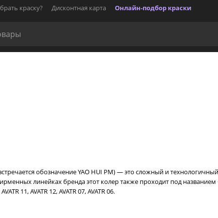
брать краску?
Дисконтная карта
Онлайн-подбор краски
же встречается обозначение YAO HUI PM) — это сложный и технологичн
фирменных линейках бренда этот колер также проходит под названием 
ATR 11, AVATR 12, AVATR 07, AVATR 06.