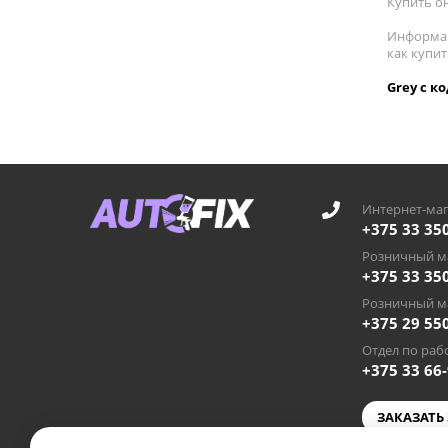
Купить он
Информац
как купит
Grey с к
Интернет-маг
+375 33 35
Розничный ма
+375 33 35
Розничный ма
+375 29 55
Отдел по рабо
+375 33 66
ЗАКАЗАТЬ