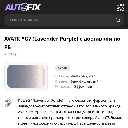
Найти товары
AVATR YG7 (Lavender Purple) с доставкой по
РБ
4 товара
AVATR
OEM-код:
AVATR YG7, YG7
Оттенок:
Серо-фиолетовый
Тип краски:
Эффектный
Код YG7 (Lavender Purple) — это сложный, фирменный
лавандово-фиолетовый оттенок автомобильного бренда
Avatr, который является ключевым (маркетинговым)
цветом для среднеразмерного кроссовера Avatr 07. Эмаль
имеет многослойную структуру. Насыщенность цвета