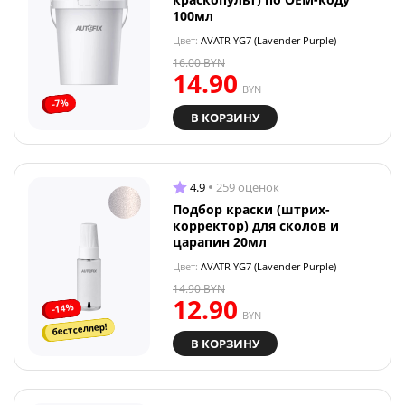
100мл
Цвет:
AVATR YG7 (Lavender Purple)
16.00
BYN
14.90
BYN
-7%
В КОРЗИНУ
4.9
259 оценок
Подбор краски (штрих-
корректор) для сколов и
царапин 20мл
Цвет:
AVATR YG7 (Lavender Purple)
14.90
BYN
12.90
-14%
BYN
бестселлер!
В КОРЗИНУ