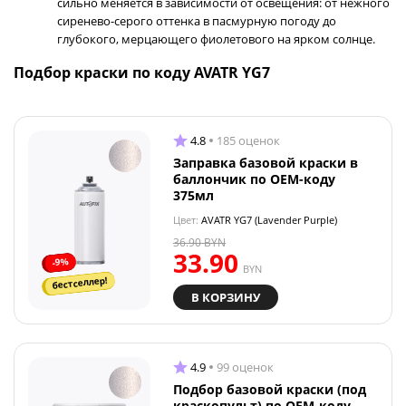
сильно меняется в зависимости от освещения: от нежного
сиренево-серого оттенка в пасмурную погоду до
глубокого, мерцающего фиолетового на ярком солнце.
Подбор краски по коду AVATR YG7
4.8
185 оценок
Заправка базовой краски в
баллончик по OEM-коду
375мл
Цвет:
AVATR YG7 (Lavender Purple)
36.90
BYN
33.90
-9%
BYN
бестселлер!
В КОРЗИНУ
4.9
99 оценок
Подбор базовой краски (под
краскопульт) по OEM-коду