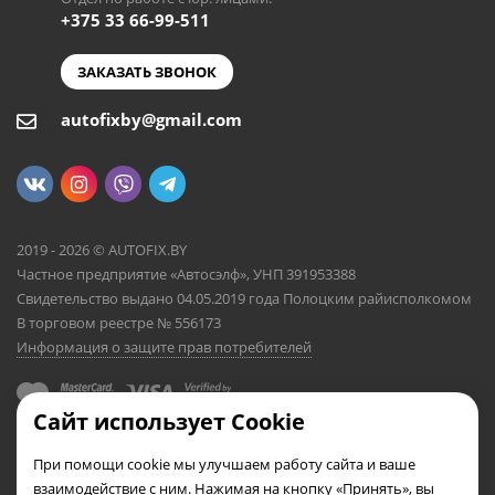
+375 33 66-99-511
ЗАКАЗАТЬ ЗВОНОК
autofixby@gmail.com
2019 - 2026 © AUTOFIX.BY
Частное предприятие «Автосэлф», УНП 391953388
Свидетельство выдано 04.05.2019 года Полоцким райисполкомом
В торговом реестре № 556173
Информация о защите прав потребителей
Сайт использует Cookie
При помощи cookie мы улучшаем работу сайта и ваше
взаимодействие с ним. Нажимая на кнопку «Принять», вы