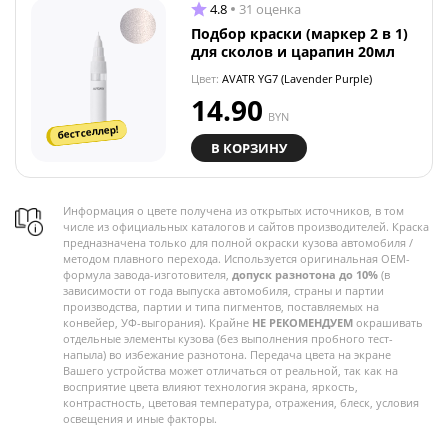
4.8
31 оценка
Подбор краски (маркер 2 в 1)
для сколов и царапин 20мл
Цвет:
AVATR YG7 (Lavender Purple)
14.90
BYN
бестселлер!
В КОРЗИНУ
Информация о цвете получена из открытых источников, в том
числе из официальных каталогов и сайтов производителей. Краска
предназначена только для полной окраски кузова автомобиля /
методом плавного перехода. Используется оригинальная OEM-
формула завода-изготовителя,
допуск разнотона до 10%
(в
зависимости от года выпуска автомобиля, страны и партии
производства, партии и типа пигментов, поставляемых на
конвейер, УФ-выгорания). Крайне
НЕ РЕКОМЕНДУЕМ
окрашивать
отдельные элементы кузова (без выполнения пробного тест-
напыла) во избежание разнотона. Передача цвета на экране
Вашего устройства может отличаться от реальной, так как на
восприятие цвета влияют технология экрана, яркость,
контрастность, цветовая температура, отражения, блеск, условия
освещения и иные факторы.