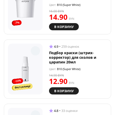
Цвет:
B10 (Super White)
16.00
BYN
14.90
BYN
-7%
В КОРЗИНУ
4.9
259 оценок
Подбор краски (штрих-
корректор) для сколов и
царапин 20мл
Цвет:
B10 (Super White)
14.90
BYN
12.90
-14%
BYN
бестселлер!
В КОРЗИНУ
4.8
33 оценки