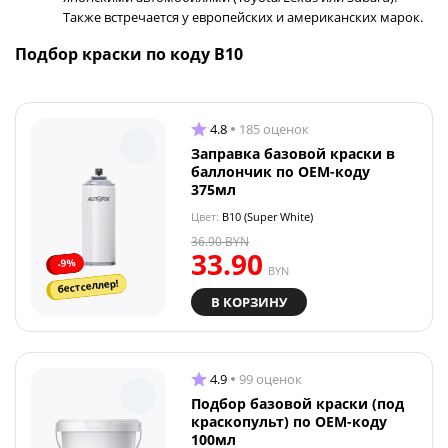
Также встречается у европейских и американских марок.
Подбор краски по коду B10
4.8
185 оценок
Заправка базовой краски в
баллончик по OEM-коду
375мл
Цвет:
B10 (Super White)
36.90
BYN
33.90
-9%
BYN
бестселлер!
В КОРЗИНУ
4.9
99 оценок
Подбор базовой краски (под
краскопульт) по OEM-коду
100мл