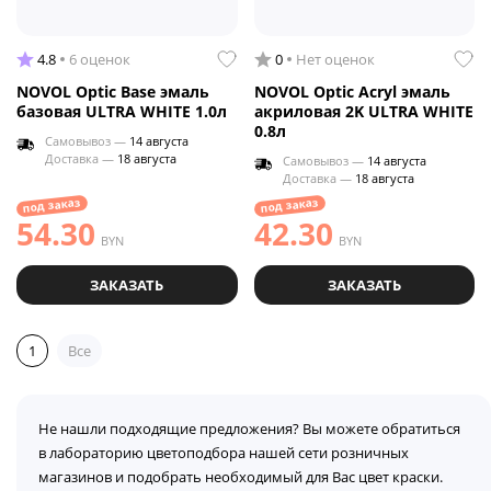
4.8
6 оценок
0
Нет оценок
NOVOL Optic Base эмаль
NOVOL Optic Acryl эмаль
базовая ULTRA WHITE 1.0л
акриловая 2K ULTRA WHITE
0.8л
Самовывоз —
14 августа
Доставка —
18 августа
Самовывоз —
14 августа
Доставка —
18 августа
под заказ
под заказ
54.30
42.30
BYN
BYN
ЗАКАЗАТЬ
ЗАКАЗАТЬ
1
Все
Не нашли подходящие предложения? Вы можете обратиться
в лабораторию цветоподбора нашей сети розничных
магазинов и подобрать необходимый для Вас цвет краски.