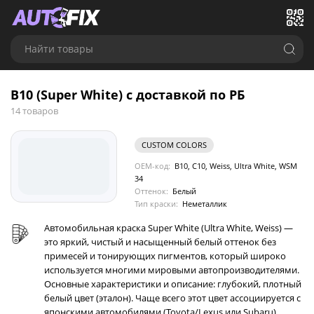
Найти товары
B10 (Super White) с доставкой по РБ
14 товаров
CUSTOM COLORS
OEM-код:
B10, C10, Weiss, Ultra White, WSM
34
Оттенок:
Белый
Тип краски:
Неметаллик
Автомобильная краска Super White (Ultra White, Weiss) —
это яркий, чистый и насыщенный белый оттенок без
примесей и тонирующих пигментов, который широко
используется многими мировыми автопроизводителями.
Основные характеристики и описание: глубокий, плотный
белый цвет (эталон). Чаще всего этот цвет ассоциируется с
японскими автомобилями (Toyota/Lexus или Subaru).