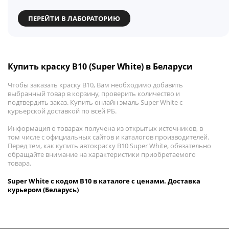
ПЕРЕЙТИ В ЛАБОРАТОРИЮ
Купить краску B10 (Super White) в Беларуси
Чтобы заказать краску B10, Вам необходимо добавить
выбранный товар в корзину, проверить количество и
подтвердить заказ. Купить онлайн эмаль Super White с
курьерской доставкой по всей РБ.
Информация о товарах получена из открытых источников, в
том числе с официальных сайтов и каталогов производителей.
Перед тем, как купить автокраску B10 Super White, обязательно
обращайте внимание на характеристики приобретаемого
товара.
Super White с кодом B10 в каталоге с ценами. Доставка
курьером (Беларусь)