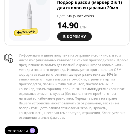
Подбор краски (маркер 2 в 1)
для сколов и царапин 20мл
Цвет:
B10 (Super White)
14.90
BYN
бестселлер!
В КОРЗИНУ
Информация о цвете получена из открытых источников, в том
числе из официальных каталогов и сайтов производителей. Краска
предназначена только для полной окраски кузова автомобиля /
методом плавного перехода. Используется оригинальная OEM-
формула завода-изготовителя,
допуск разнотона до 10%
(в
зависимости от года выпуска автомобиля, страны и партии
производства, партии и типа пигментов, поставляемых на
конвейер, УФ-выгорания). Крайне
НЕ РЕКОМЕНДУЕМ
окрашивать
отдельные элементы кузова (без выполнения пробного тест-
напыла) во избежание разнотона. Передача цвета на экране
Вашего устройства может отличаться от реальной, так как на
восприятие цвета влияют технология экрана, яркость,
контрастность, цветовая температура, отражения, блеск, условия
освещения и иные факторы.
Автоэмали
10