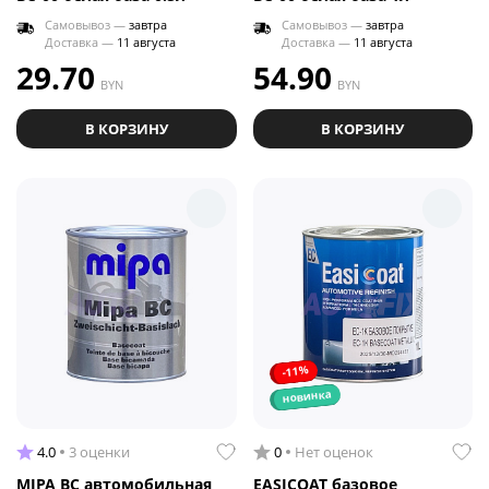
Самовывоз —
завтра
Самовывоз —
завтра
Доставка —
11 августа
Доставка —
11 августа
29.70
54.90
BYN
BYN
В КОРЗИНУ
В КОРЗИНУ
-11%
новинка
4.0
3 оценки
0
Нет оценок
MIPA BC автомобильная
EASICOAT базовое