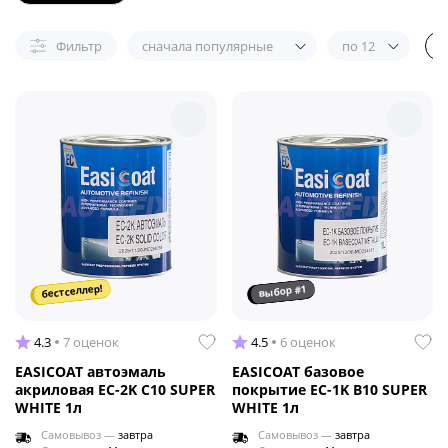
Фильтр
сначала популярные
по 12
бестселлер!
выбор #1
4.3
7 оценок
4.5
6 оценок
EASICOAT автоэмаль
EASICOAT базовое
акриловая EC-2K C10 SUPER
покрытие EC-1K B10 SUPER
WHITE 1л
WHITE 1л
Самовывоз —
завтра
Самовывоз —
завтра