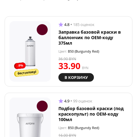
4.8
185 оценок
Заправка базовой краски в
баллончик по OEM-коду
375мл
Цвет:
B50 (Burgundy Red)
36.90
BYN
33.90
-9%
BYN
бестселлер!
В КОРЗИНУ
4.9
99 оценок
Подбор базовой краски (под
краскопульт) по OEM-коду
100мл
Цвет:
B50 (Burgundy Red)
16.00
BYN