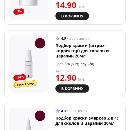
14.90
BYN
-7%
В КОРЗИНУ
4.9
259 оценок
Подбор краски (штрих-
корректор) для сколов и
царапин 20мл
Цвет:
B50 (Burgundy Red)
14.90
BYN
12.90
-14%
BYN
бестселлер!
В КОРЗИНУ
4.9
30 оценок
Подбор краски (маркер 2 в 1)
для сколов и царапин 20мл