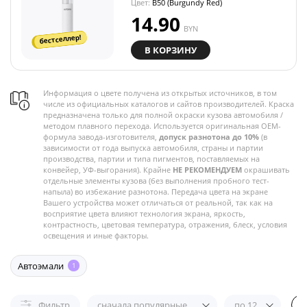
Цвет:
B50 (Burgundy Red)
14.90
BYN
бестселлер!
В КОРЗИНУ
Информация о цвете получена из открытых источников, в том
числе из официальных каталогов и сайтов производителей. Краска
предназначена только для полной окраски кузова автомобиля /
методом плавного перехода. Используется оригинальная OEM-
формула завода-изготовителя,
допуск разнотона до 10%
(в
зависимости от года выпуска автомобиля, страны и партии
производства, партии и типа пигментов, поставляемых на
конвейер, УФ-выгорания). Крайне
НЕ РЕКОМЕНДУЕМ
окрашивать
отдельные элементы кузова (без выполнения пробного тест-
напыла) во избежание разнотона. Передача цвета на экране
Вашего устройства может отличаться от реальной, так как на
восприятие цвета влияют технология экрана, яркость,
контрастность, цветовая температура, отражения, блеск, условия
освещения и иные факторы.
Автоэмали
1
Фильтр
сначала популярные
по 12