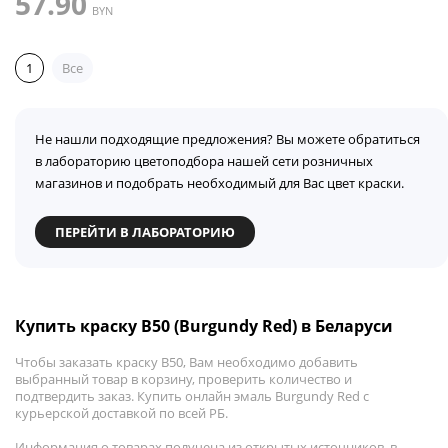
57.90
BYN
1
Все
Не нашли подходящие предложения? Вы можете обратиться
в лабораторию цветоподбора нашей сети розничных
магазинов и подобрать необходимый для Вас цвет краски.
ПЕРЕЙТИ В ЛАБОРАТОРИЮ
Купить краску B50 (Burgundy Red) в Беларуси
Чтобы заказать краску B50, Вам необходимо добавить
выбранный товар в корзину, проверить количество и
подтвердить заказ. Купить онлайн эмаль Burgundy Red с
курьерской доставкой по всей РБ.
Информация о товарах получена из открытых источников, в