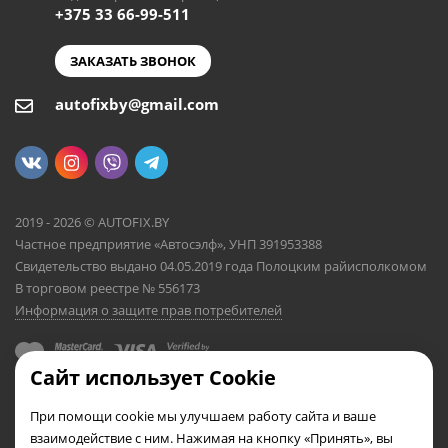
+375 33 66-99-511
ЗАКАЗАТЬ ЗВОНОК
autofixby@gmail.com
2019 - 2026 © AUTOFIX.BY
Частное предприятие «Автосэлф», УНП 391953388
Свидетельство выдано 04.05.2019 года Полоцким райисполкомом
В торговом реестре № 556173
Информация о защите прав потребителей
Сайт использует Cookie
При помощи cookie мы улучшаем работу сайта и ваше
взаимодействие с ним. Нажимая на кнопку «Принять», вы