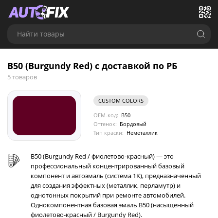
Найти товары
B50 (Burgundy Red) с доставкой по РБ
5 товаров
CUSTOM COLORS
OEM-код:
B50
Оттенок:
Бордовый
Тип краски:
Неметаллик
B50 (Burgundy Red / фиолетово-красный) — это
профессиональный концентрированный базовый
компонент и автоэмаль (система 1K), предназначенный
для создания эффектных (металлик, перламутр) и
однотонных покрытий при ремонте автомобилей.
Однокомпонентная базовая эмаль B50 (насыщенный
фиолетово-красный / Burgundy Red).