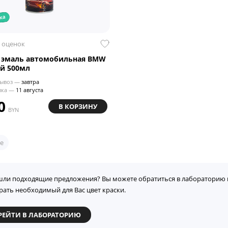
ка
 оценок
 эмаль автомобильная BMW
ей 500мл
ывоз —
завтра
вка —
11 августа
0
В КОРЗИНУ
BYN
е
шли подходящие предложения? Вы можете обратиться в лабораторию 
рать необходимый для Вас цвет краски.
РЕЙТИ В ЛАБОРАТОРИЮ