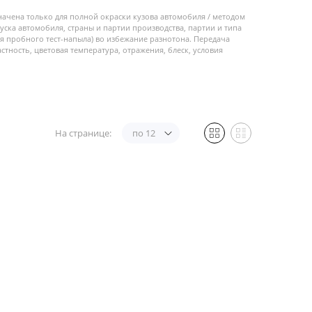
начена только для полной окраски кузова автомобиля / методом
пуска автомобиля, страны и партии производства, партии и типа
 пробного тест-напыла) во избежание разнотона. Передача
стность, цветовая температура, отражения, блеск, условия
На странице:
по 12