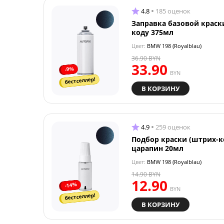
4.8
185 оценок
Заправка базовой краск
коду 375мл
Цвет:
BMW 198 (Royalblau)
36.90
BYN
33.90
-9%
BYN
бестселлер!
В КОРЗИНУ
4.9
259 оценок
Подбор краски (штрих-к
царапин 20мл
Цвет:
BMW 198 (Royalblau)
14.90
BYN
12.90
-14%
BYN
бестселлер!
В КОРЗИНУ