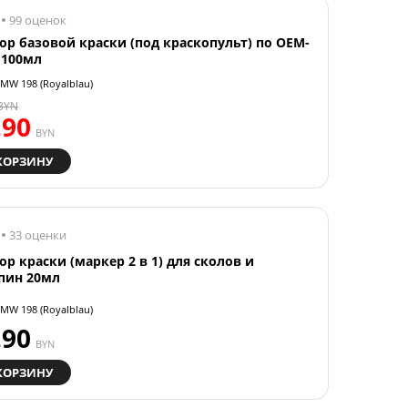
99 оценок
ор базовой краски (под краскопульт) по OEM-
 100мл
MW 198 (Royalblau)
BYN
.90
BYN
КОРЗИНУ
33 оценки
ор краски (маркер 2 в 1) для сколов и
пин 20мл
MW 198 (Royalblau)
.90
BYN
КОРЗИНУ