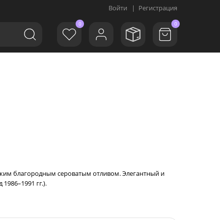
Войти
|
Регистрация
0
0
 легким благородным сероватым отливом. Элегантный и
1986–1991 гг.).