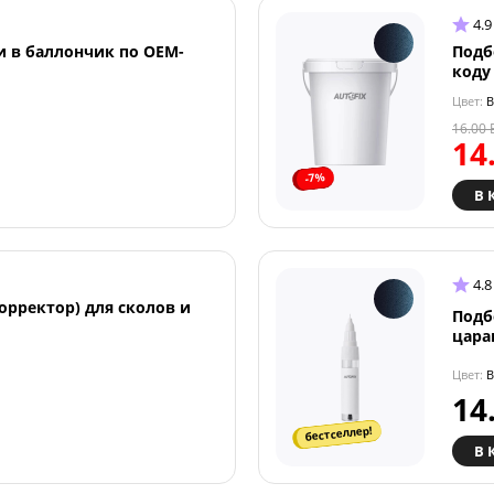
4.9
и в баллончик по OEM-
Подб
коду
Цвет:
B
16.00
14
-7%
В 
4.8
орректор) для сколов и
Подб
цара
Цвет:
B
14
бестселлер!
В 