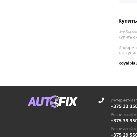
Купить
Чтобы за
Купить он
Информац
как купи
Royalbla
Интернет-маг
+375 33 35
Розничный ма
+375 33 35
Розничный ма
+375 29 55