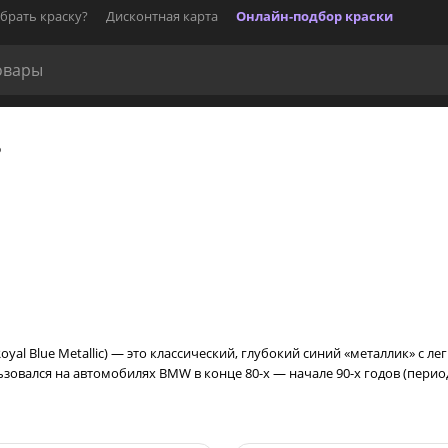
брать краску?
Дисконтная карта
Онлайн-подбор краски
Б
Royal Blue Metallic) — это классический, глубокий синий «металлик» с
овался на автомобилях BMW в конце 80-х — начале 90-х годов (период 