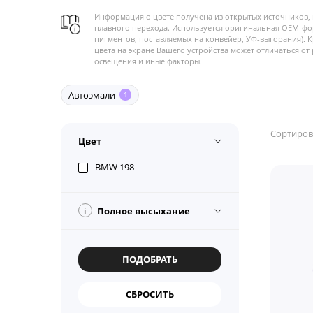
Информация о цвете получена из открытых источников, 
плавного перехода. Используется оригинальная OEM-фо
пигментов, поставляемых на конвейер, УФ-выгорания). 
цвета на экране Вашего устройства может отличаться от 
освещения и иные факторы.
Автоэмали
1
Сортиров
Цвет
BMW 198
i
Полное высыхание