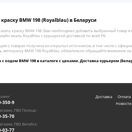
 краску BMW 198 (Royalblau) в Беларуси
казать краску BMW 198, Вам необходимо добавить выбранный товар в к
лайн эмаль Royalblau с курьерской доставкой по всей РБ.
ия о товарах получена из открытых источников, в том числе с официа
ть автокраску BMW 198 Royalblau, обязательно обращайте внимание на
u с кодом BMW 198 в каталоге с ценами. Доставка курьером (Бела
азин:
Доставка
Оплата 
0-350-9
Новости
газин, ПВЗ Полоцк:
0-35-70
газин, ПВЗ Витебск:
0-03-77