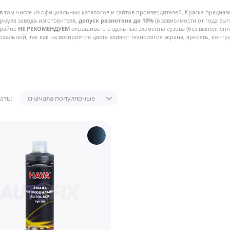
в том числе из официальных каталогов и сайтов производителей. Краска предназ
рмула завода-изготовителя,
допуск разнотона до 10%
(в зависимости от года вы
Крайне
НЕ РЕКОМЕНДУЕМ
окрашивать отдельные элементы кузова (без выполнения
реальной, так как на восприятие цвета влияют технология экрана, яркость, контра
ать:
сначала популярные