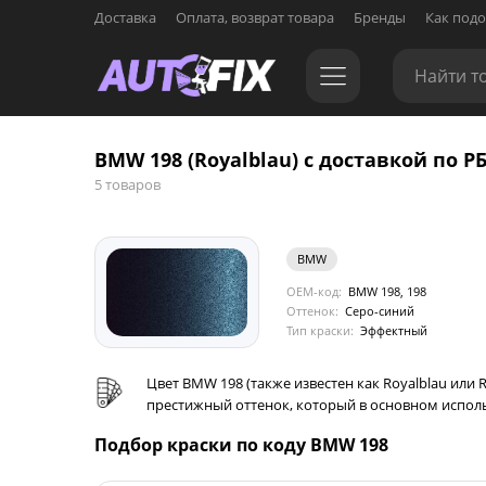
Доставка
Оплата, возврат товара
Бренды
Как подо
BMW 198 (Royalblau) с доставкой по Р
5 товаров
BMW
OEM-код:
BMW 198, 198
Оттенок:
Серо-синий
Тип краски:
Эффектный
Цвет BMW 198 (также известен как Royalblau или 
престижный оттенок, который в основном использ
Подбор краски по коду BMW 198