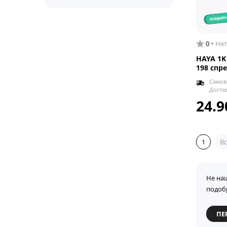
новин
0
Нет
HAYA 1K
198 спр
Самов
Доста
24.9
1
Вс
Не на
подоб
ПЕ