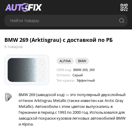
Найти товары
BMW 269 (Arktisgrau) с доставкой по РБ
6 товаров
ALPINA
BMW
OEM-код:
BMW 269, 269
Оттенок:
Серый
Тип краски:
Эффектный
BMW 269 (заводской код) — это популярный двухслойный
оттенок Arktisgrau Metallic (также известен как Arctic Gray
Metallic). Автомобили с этим цветом выпускались в
Германии в период с 1993 по 2000 год. Использовался для
заводской покраски кузовов легковых автомобилей BMW
и Alpina.