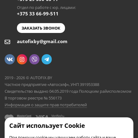
Отдел по работе с юр. лицами:
+375 33 66-99-511
ЗАКАЗАТЬ ЗВОНОК
autofixby@gmail.com
2019 - 2026 © AUTOFIX.BY
Частное предприятие «Автосэлф», УНП 391953388
Свидетельство выдано 04.05.2019 года Полоцким райисполкомом
В торговом реестре № 556173
Информация о защите прав потребителей
Сайт использует Cookie
При помощи cookie мы улучшаем работу сайта и ваше