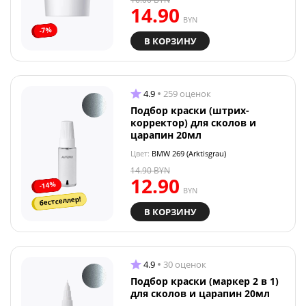
14.90
BYN
-7%
В КОРЗИНУ
4.9
259 оценок
Подбор краски (штрих-
корректор) для сколов и
царапин 20мл
Цвет:
BMW 269 (Arktisgrau)
14.90
BYN
12.90
-14%
BYN
бестселлер!
В КОРЗИНУ
4.9
30 оценок
Подбор краски (маркер 2 в 1)
для сколов и царапин 20мл