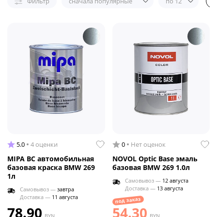
Фильтр
сначала популярные
по 12
5.0
4 оценки
0
Нет оценок
MIPA BC автомобильная
NOVOL Optic Base эмаль
базовая краска BMW 269
базовая BMW 269 1.0л
1л
Самовывоз —
12 августа
Доставка —
13 августа
Самовывоз —
завтра
Доставка —
11 августа
под заказ
78.90
54.30
BYN
BYN