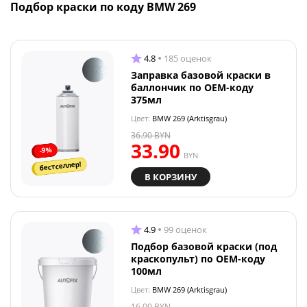
Подбор краски по коду BMW 269
4.8
185 оценок
Заправка базовой краски в
баллончик по OEM-коду
375мл
Цвет:
BMW 269 (Arktisgrau)
36.90
BYN
33.90
-9%
BYN
бестселлер!
В КОРЗИНУ
4.9
99 оценок
Подбор базовой краски (под
краскопульт) по OEM-коду
100мл
Цвет:
BMW 269 (Arktisgrau)
16.00
BYN