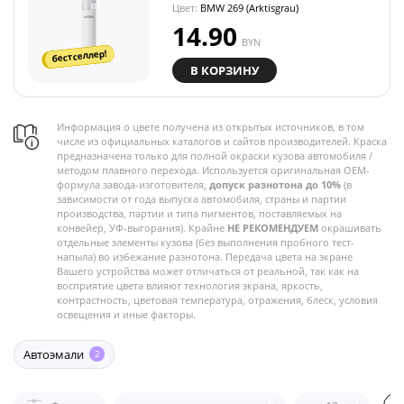
Цвет:
BMW 269 (Arktisgrau)
14.90
BYN
бестселлер!
В КОРЗИНУ
Информация о цвете получена из открытых источников, в том
числе из официальных каталогов и сайтов производителей. Краска
предназначена только для полной окраски кузова автомобиля /
методом плавного перехода. Используется оригинальная OEM-
формула завода-изготовителя,
допуск разнотона до 10%
(в
зависимости от года выпуска автомобиля, страны и партии
производства, партии и типа пигментов, поставляемых на
конвейер, УФ-выгорания). Крайне
НЕ РЕКОМЕНДУЕМ
окрашивать
отдельные элементы кузова (без выполнения пробного тест-
напыла) во избежание разнотона. Передача цвета на экране
Вашего устройства может отличаться от реальной, так как на
восприятие цвета влияют технология экрана, яркость,
контрастность, цветовая температура, отражения, блеск, условия
освещения и иные факторы.
Автоэмали
2