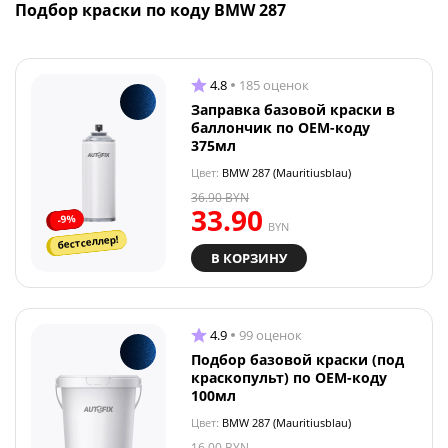
Подбор краски по коду BMW 287
4.8
185 оценок
Заправка базовой краски в
баллончик по OEM-коду
375мл
Цвет:
BMW 287 (Mauritiusblau)
36.90
BYN
33.90
-9%
BYN
бестселлер!
В КОРЗИНУ
4.9
99 оценок
Подбор базовой краски (под
краскопульт) по OEM-коду
100мл
Цвет:
BMW 287 (Mauritiusblau)
16.00
BYN