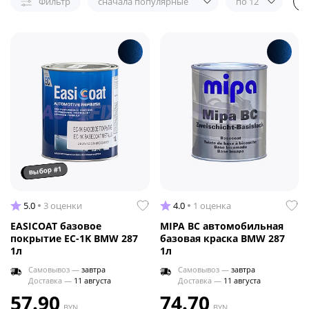
Фильтр
сначала популярные
по 12
выбор #1
5.0
3 оценки
4.0
1 оценка
EASICOAT базовое
MIPA BC автомобильная
покрытие EC-1K BMW 287
базовая краска BMW 287
1л
1л
Самовывоз —
завтра
Самовывоз —
завтра
Доставка —
11 августа
Доставка —
11 августа
57.90
74.70
BYN
BYN