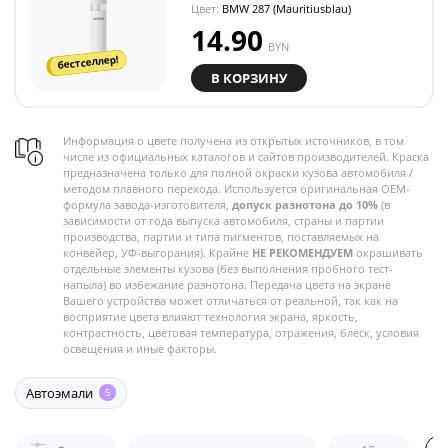
Цвет:
BMW 287 (Mauritiusblau)
14.90
BYN
бестселлер!
В КОРЗИНУ
Информация о цвете получена из открытых источников, в том
числе из официальных каталогов и сайтов производителей. Краска
предназначена только для полной окраски кузова автомобиля /
методом плавного перехода. Используется оригинальная OEM-
формула завода-изготовителя,
допуск разнотона до 10%
(в
зависимости от года выпуска автомобиля, страны и партии
производства, партии и типа пигментов, поставляемых на
конвейер, УФ-выгорания). Крайне
НЕ РЕКОМЕНДУЕМ
окрашивать
отдельные элементы кузова (без выполнения пробного тест-
напыла) во избежание разнотона. Передача цвета на экране
Вашего устройства может отличаться от реальной, так как на
восприятие цвета влияют технология экрана, яркость,
контрастность, цветовая температура, отражения, блеск, условия
освещения и иные факторы.
Автоэмали
5