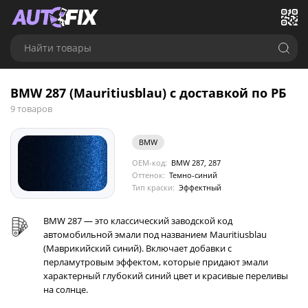
Найти товары
BMW 287 (Mauritiusblau) с доставкой по РБ
9 товаров
BMW
OEM-код:
BMW 287, 287
Оттенок:
Темно-синий
Тип краски:
Эффектный
BMW 287 — это классический заводской код
автомобильной эмали под названием Mauritiusblau
(Маврикийский синий). Включает добавки с
перламутровым эффектом, которые придают эмали
характерный глубокий синий цвет и красивые переливы
на солнце.