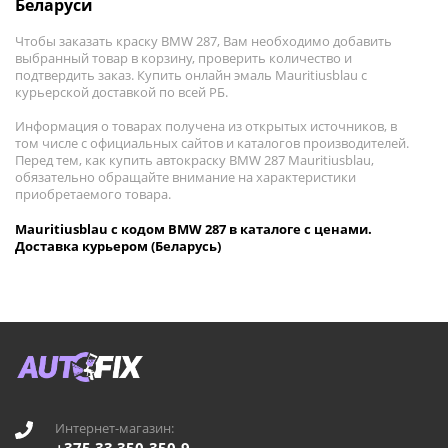
Беларуси
Чтобы заказать краску BMW 287, Вам необходимо добавить
выбранный товар в корзину, проверить количество и
подтвердить заказ. Купить онлайн эмаль Mauritiusblau с
курьерской доставкой по всей РБ.
Информация о товарах получена из открытых источников, в
том числе с официальных сайтов и каталогов производителей.
Перед тем, как купить автокраску BMW 287 Mauritiusblau,
обязательно обращайте внимание на характеристики
приобретаемого товара.
Mauritiusblau с кодом BMW 287 в каталоге с ценами.
Доставка курьером (Беларусь)
Интернет-магазин: