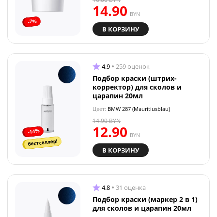
14.90
BYN
-7%
В КОРЗИНУ
4.9
259 оценок
Подбор краски (штрих-
корректор) для сколов и
царапин 20мл
Цвет:
BMW 287 (Mauritiusblau)
14.90
BYN
12.90
-14%
BYN
бестселлер!
В КОРЗИНУ
4.8
31 оценка
Подбор краски (маркер 2 в 1)
для сколов и царапин 20мл