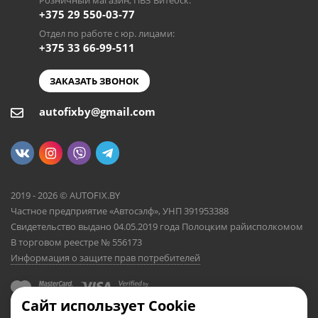
Розничный магазин, ПВЗ Витебск:
+375 29 550-03-77
Отдел по работе с юр. лицами:
+375 33 66-99-511
ЗАКАЗАТЬ ЗВОНОК
autofixby@gmail.com
2019 - 2026 © AUTOFIX.BY
Частное предприятие «Автосэлф», УНП 391953388
Свидетельство выдано 04.05.2019 года Полоцким райисполкомом
В торговом реестре № 556173
Информация о защите прав потребителей
Сайт использует Cookie