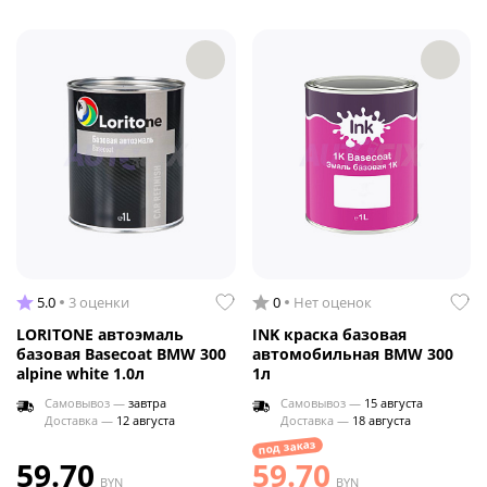
5.0
3 оценки
0
Нет оценок
LORITONE автоэмаль
INK краска базовая
базовая Basecoat BMW 300
автомобильная BMW 300
alpine white 1.0л
1л
Самовывоз —
завтра
Самовывоз —
15 августа
Доставка —
12 августа
Доставка —
18 августа
под заказ
59.70
59.70
BYN
BYN