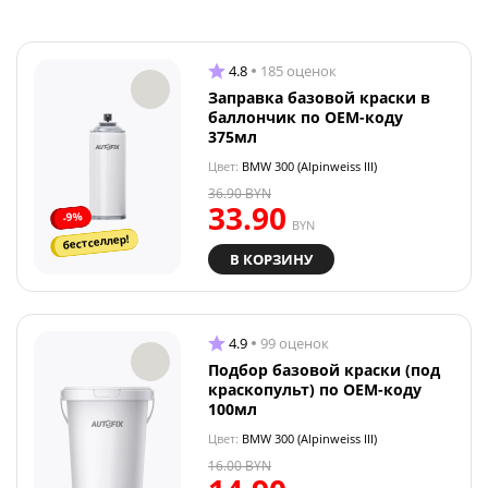
4.8
185 оценок
Заправка базовой краски в
баллончик по OEM-коду
375мл
Цвет:
BMW 300 (Alpinweiss III)
36.90
BYN
33.90
-9%
BYN
бестселлер!
В КОРЗИНУ
4.9
99 оценок
Подбор базовой краски (под
краскопульт) по OEM-коду
100мл
Цвет:
BMW 300 (Alpinweiss III)
16.00
BYN