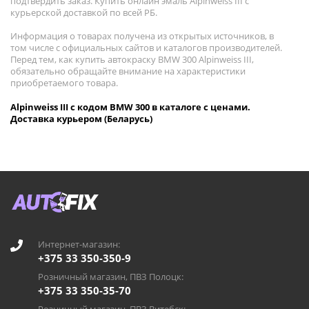
подтвердить заказ. Купить онлайн эмаль Alpinweiss III с
курьерской доставкой по всей РБ.
Информация о товарах получена из открытых источников, в
том числе с официальных сайтов и каталогов производителей.
Перед тем, как купить автокраску BMW 300 Alpinweiss III,
обязательно обращайте внимание на характеристики
приобретаемого товара.
Alpinweiss III с кодом BMW 300 в каталоге с ценами.
Доставка курьером (Беларусь)
Интернет-магазин:
+375 33 350-350-9
Розничный магазин, ПВЗ Полоцк:
+375 33 350-35-70