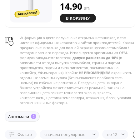
14.90
BYN
бестселлер!
В КОРЗИНУ
Информация о цвете получена из открытых источников, в том
числе из официальных каталогов и сайтов производителей. Краска
предназначена только для полной окраски кузова автомобиля /
методом плавного перехода. Используется оригинальная OEM-
формула завода-изготовителя,
допуск разнотона до 10%
(в
зависимости от года выпуска автомобиля, страны и партии
производства, партии и типа пигментов, поставляемых на
конвейер, УФ-выгорания). Крайне
НЕ РЕКОМЕНДУЕМ
окрашивать
отдельные элементы кузова (без выполнения пробного тест-
напыла) во избежание разнотона. Передача цвета на экране
Вашего устройства может отличаться от реальной, так как на
восприятие цвета влияют технология экрана, яркость,
контрастность, цветовая температура, отражения, блеск, условия
освещения и иные факторы.
Автоэмали
2
Фильтр
сначала популярные
по 12