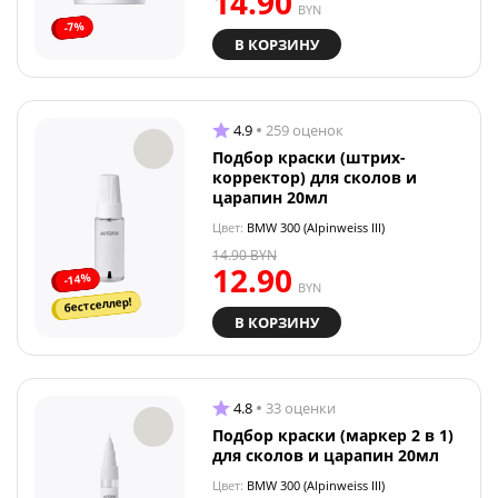
14.90
BYN
-7%
В КОРЗИНУ
4.9
259 оценок
Подбор краски (штрих-
корректор) для сколов и
царапин 20мл
Цвет:
BMW 300 (Alpinweiss III)
14.90
BYN
12.90
-14%
BYN
бестселлер!
В КОРЗИНУ
4.8
33 оценки
Подбор краски (маркер 2 в 1)
для сколов и царапин 20мл
Цвет:
BMW 300 (Alpinweiss III)