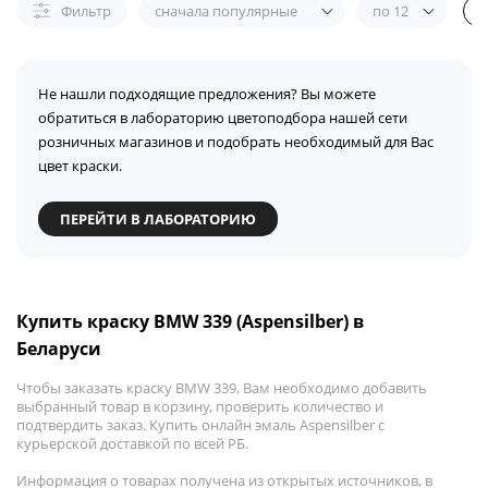
Фильтр
сначала популярные
по 12
Не нашли подходящие предложения? Вы можете
обратиться в лабораторию цветоподбора нашей сети
розничных магазинов и подобрать необходимый для Вас
цвет краски.
ПЕРЕЙТИ В ЛАБОРАТОРИЮ
Купить краску BMW 339 (Aspensilber) в
Беларуси
Чтобы заказать краску BMW 339, Вам необходимо добавить
выбранный товар в корзину, проверить количество и
подтвердить заказ. Купить онлайн эмаль Aspensilber с
курьерской доставкой по всей РБ.
Информация о товарах получена из открытых источников, в