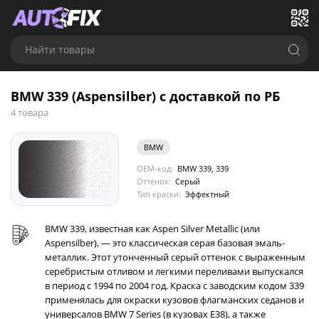
Найти товары
BMW 339 (Aspensilber) с доставкой по РБ
4 товара
BMW
OEM-код:
BMW 339, 339
Оттенок:
Серый
Тип краски:
Эффектный
BMW 339, известная как Aspen Silver Metallic (или
Aspensilber), — это классическая серая базовая эмаль-
металлик. Этот утонченный серый оттенок с выраженным
серебристым отливом и легкими переливами выпускался
в период с 1994 по 2004 год. Краска с заводским кодом 339
применялась для окраски кузовов флагманских седанов и
универсалов BMW 7 Series (в кузовах E38), а также