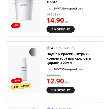
100мл
Цвет:
BMW 339 (Aspensilber)
16.00
BYN
14.90
BYN
-7%
В КОРЗИНУ
4.9
259 оценок
Подбор краски (штрих-
корректор) для сколов и
царапин 20мл
Цвет:
BMW 339 (Aspensilber)
14.90
BYN
12.90
-14%
BYN
бестселлер!
В КОРЗИНУ
4.9
30 оценок