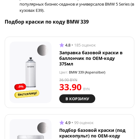
популярных бизнес-седанов и универсалов BMW 5 Series (в
кузовах E39).
Подбор краски по коду BMW 339
4.8
185 оценок
Заправка базовой краски в
баллончик по OEM-коду
375мл
Цвет:
BMW 339 (Aspensilber)
36.90
BYN
33.90
-9%
BYN
бестселлер!
В КОРЗИНУ
4.9
99 оценок
Подбор базовой краски (под
краскопульт) по OEM-коду