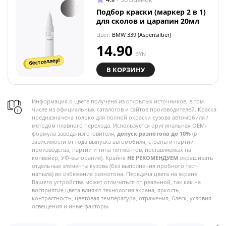
Подбор краски (маркер 2 в 1)
для сколов и царапин 20мл
Цвет:
BMW 339 (Aspensilber)
14.90
BYN
бестселлер!
В КОРЗИНУ
Информация о цвете получена из открытых источников, в том
числе из официальных каталогов и сайтов производителей. Краска
предназначена только для полной окраски кузова автомобиля /
методом плавного перехода. Используется оригинальная OEM-
формула завода-изготовителя,
допуск разнотона до 10%
(в
зависимости от года выпуска автомобиля, страны и партии
производства, партии и типа пигментов, поставляемых на
конвейер, УФ-выгорания). Крайне
НЕ РЕКОМЕНДУЕМ
окрашивать
отдельные элементы кузова (без выполнения пробного тест-
напыла) во избежание разнотона. Передача цвета на экране
Вашего устройства может отличаться от реальной, так как на
восприятие цвета влияют технология экрана, яркость,
контрастность, цветовая температура, отражения, блеск, условия
освещения и иные факторы.