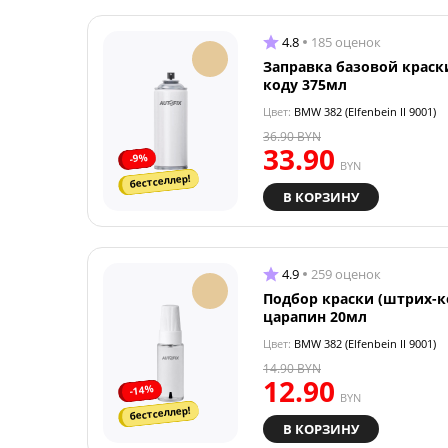
4.8
185 оценок
Заправка базовой краск
коду 375мл
Цвет:
BMW 382 (Elfenbein II 9001)
36.90
BYN
33.90
-9%
BYN
бестселлер!
В КОРЗИНУ
4.9
259 оценок
Подбор краски (штрих-к
царапин 20мл
Цвет:
BMW 382 (Elfenbein II 9001)
14.90
BYN
12.90
-14%
BYN
бестселлер!
В КОРЗИНУ