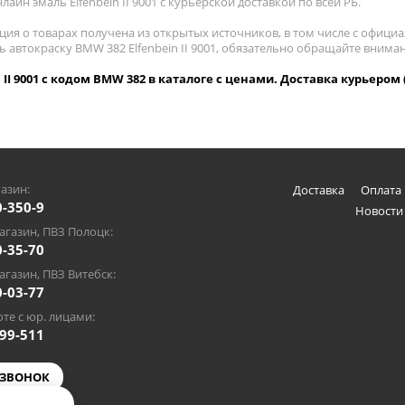
лайн эмаль Elfenbein II 9001 с курьерской доставкой по всей РБ.
ия о товарах получена из открытых источников, в том числе с официа
ь автокраску BMW 382 Elfenbein II 9001, обязательно обращайте вним
n II 9001 с кодом BMW 382 в каталоге с ценами. Доставка курьером 
азин:
Доставка
Оплата 
0-350-9
Новости
газин, ПВЗ Полоцк:
0-35-70
газин, ПВЗ Витебск:
0-03-77
те с юр. лицами:
-99-511
 ЗВОНОК