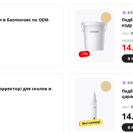
4.9
и в баллончик по OEM-
Подб
коду
Цвет:
B
16.00
14
-7%
В 
4.9
орректор) для сколов и
Подб
цара
Цвет:
B
14
бестселлер!
В 