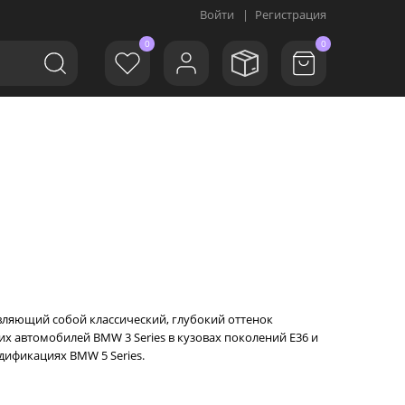
Войти
|
Регистрация
0
0
тавляющий собой классический, глубокий оттенок
х автомобилей BMW 3 Series в кузовах поколений E36 и
дификациях BMW 5 Series.