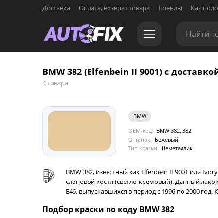
Доставка
Оплата, возврат товара
Бренды
Как подо
BMW 382 (Elfenbein II 9001) с доставко
4 товара
BMW
OEM-код:
BMW 382, 382
Оттенок:
Бежевый
Тип краски:
Неметаллик
BMW 382, известный как Elfenbein II 9001 или Iv
слоновой кости (светло-кремовый). Данный лако
E46, выпускавшихся в период с 1996 по 2000 год
Подбор краски по коду BMW 382