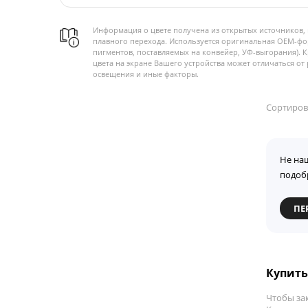
Информация о цвете получена из открытых источников, 
плавного перехода. Используется оригинальная OEM-фо
пигментов, поставляемых на конвейер, УФ-выгорания). 
цвета на экране Вашего устройства может отличаться от 
освещения и иные факторы.
Сортиров
Не на
подоб
ПЕ
Купить 
Чтобы за