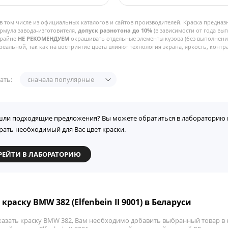
в том числе из официальных каталогов и сайтов производителей. Краска предназ
рмула завода-изготовителя,
допуск разнотона до 10%
(в зависимости от года вы
Крайне
НЕ РЕКОМЕНДУЕМ
окрашивать отдельные элементы кузова (без выполнения
реальной, так как на восприятие цвета влияют технология экрана, яркость, контра
ать:
сначала популярные
шли подходящие предложения? Вы можете обратиться в лабораторию 
рать необходимый для Вас цвет краски.
РЕЙТИ В ЛАБОРАТОРИЮ
краску BMW 382 (Elfenbein II 9001) в Беларуси
казать краску BMW 382, Вам необходимо добавить выбранный товар в к