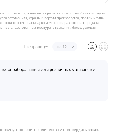
начена только для полной окраски кузова автомобиля / методом
пуска автомобиля, страны и партии производства, партии и типа
 пробного тест-напыла) во избежание разнотона. Передача
стность, цветовая температура, отражения, блеск, условия
На странице:
по 12
цветоподбора нашей сети розничных магазинов и
орзину, проверить количество и подтвердить заказ.