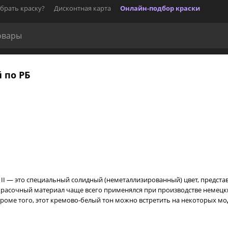
брать краску?
Дисконтная карта
Онлайн-подбор краски
й по РБ
ory II — это специальный солидный (неметаллизированный) цвет, предс
красочный материал чаще всего применялся при производстве немецки
. Кроме того, этот кремово-белый тон можно встретить на некоторых мо