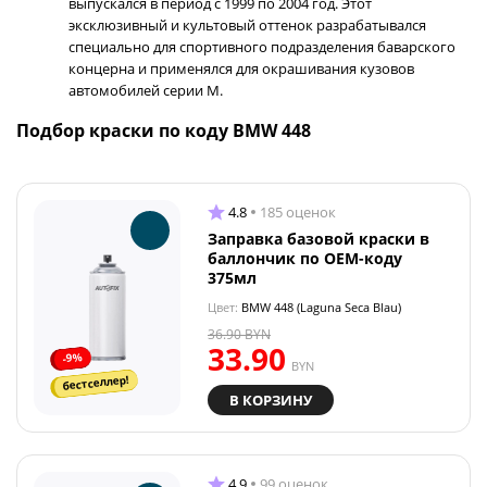
выпускался в период с 1999 по 2004 год. Этот
эксклюзивный и культовый оттенок разрабатывался
специально для спортивного подразделения баварского
концерна и применялся для окрашивания кузовов
автомобилей серии М.
Подбор краски по коду BMW 448
4.8
185 оценок
Заправка базовой краски в
баллончик по OEM-коду
375мл
Цвет:
BMW 448 (Laguna Seca Blau)
36.90
BYN
33.90
-9%
BYN
бестселлер!
В КОРЗИНУ
4.9
99 оценок