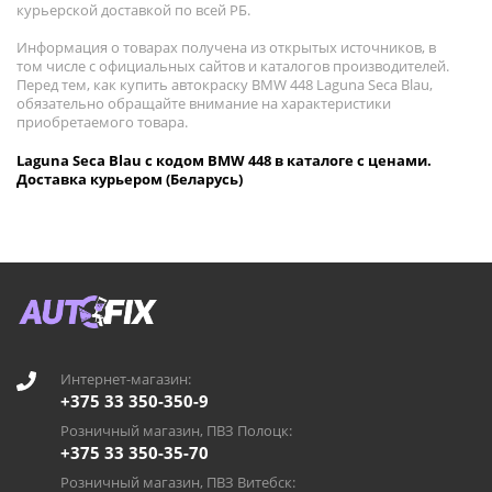
курьерской доставкой по всей РБ.
Информация о товарах получена из открытых источников, в
том числе с официальных сайтов и каталогов производителей.
Перед тем, как купить автокраску BMW 448 Laguna Seca Blau,
обязательно обращайте внимание на характеристики
приобретаемого товара.
Laguna Seca Blau с кодом BMW 448 в каталоге с ценами.
Доставка курьером (Беларусь)
Интернет-магазин:
+375 33 350-350-9
Розничный магазин, ПВЗ Полоцк:
+375 33 350-35-70
Розничный магазин, ПВЗ Витебск: