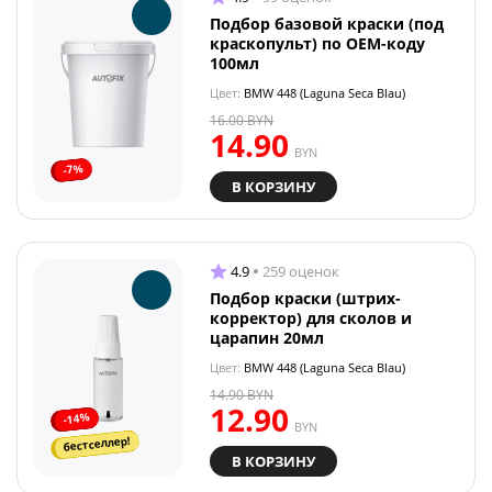
Подбор базовой краски (под
краскопульт) по OEM-коду
100мл
Цвет:
BMW 448 (Laguna Seca Blau)
16.00
BYN
14.90
BYN
-7%
В КОРЗИНУ
4.9
259 оценок
Подбор краски (штрих-
корректор) для сколов и
царапин 20мл
Цвет:
BMW 448 (Laguna Seca Blau)
14.90
BYN
12.90
-14%
BYN
бестселлер!
В КОРЗИНУ