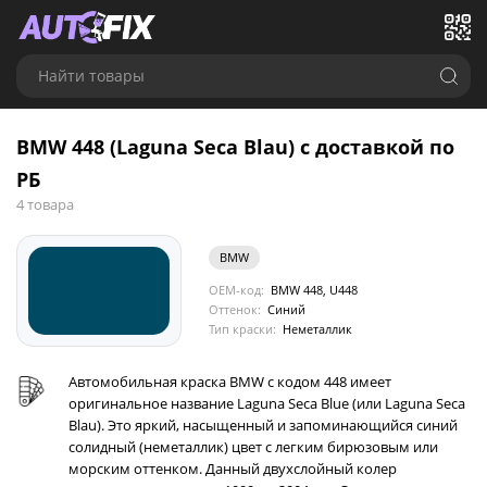
Найти товары
BMW 448 (Laguna Seca Blau) с доставкой по
РБ
4 товара
BMW
OEM-код:
BMW 448, U448
Оттенок:
Синий
Тип краски:
Неметаллик
Автомобильная краска BMW с кодом 448 имеет
оригинальное название Laguna Seca Blue (или Laguna Seca
Blau). Это яркий, насыщенный и запоминающийся синий
солидный (неметаллик) цвет с легким бирюзовым или
морским оттенком. Данный двухслойный колер