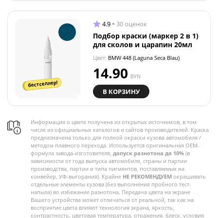
4.9
30 оценок
Подбор краски (маркер 2 в 1)
для сколов и царапин 20мл
Цвет:
BMW 448 (Laguna Seca Blau)
14.90
BYN
бестселлер!
В КОРЗИНУ
Информация о цвете получена из открытых источников, в том
числе из официальных каталогов и сайтов производителей. Краска
предназначена только для полной окраски кузова автомобиля /
методом плавного перехода. Используется оригинальная OEM-
формула завода-изготовителя,
допуск разнотона до 10%
(в
зависимости от года выпуска автомобиля, страны и партии
производства, партии и типа пигментов, поставляемых на
конвейер, УФ-выгорания). Крайне
НЕ РЕКОМЕНДУЕМ
окрашивать
отдельные элементы кузова (без выполнения пробного тест-
напыла) во избежание разнотона. Передача цвета на экране
Вашего устройства может отличаться от реальной, так как на
восприятие цвета влияют технология экрана, яркость,
контрастность, цветовая температура, отражения, блеск, условия