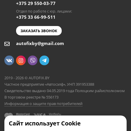
+375 29 550-03-77
Отдел по работе с юр. лицами:
+375 33 66-99-511
ЗАКАЗАТЬ ЗВОНОК
autofixby@gmail.com
2019 - 2026 © AUTOFIX.BY
Частное предприятие «Автосэлф», УНП 391953388
Свидетельство выдано 04.05.2019 года Полоцким райисполкомом
В торговом реестре № 556173
Информация о защите прав потребителей
Сайт использует Cookie