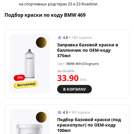
на спортивных родстерах Z3 и Z3 Roadster.
Подбор краски по коду BMW 469
4.8
185 оценок
Заправка базовой краски в
баллончик по OEM-коду
375мл
Цвет:
BMW 469 (Olivgruen)
36.90
BYN
33.90
-9%
BYN
бестселлер!
В КОРЗИНУ
4.9
99 оценок
Подбор базовой краски (под
краскопульт) по OEM-коду
100мл