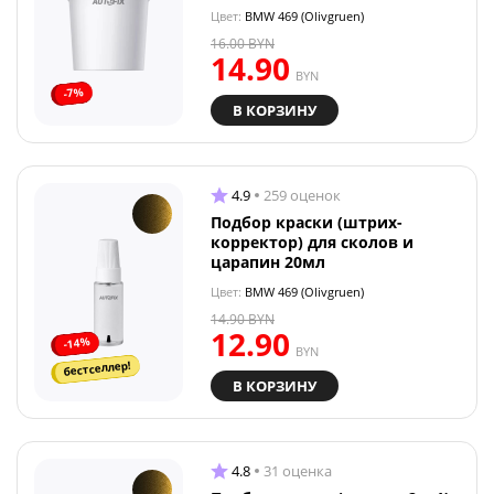
Цвет:
BMW 469 (Olivgruen)
16.00
BYN
14.90
BYN
-7%
В КОРЗИНУ
4.9
259 оценок
Подбор краски (штрих-
корректор) для сколов и
царапин 20мл
Цвет:
BMW 469 (Olivgruen)
14.90
BYN
12.90
-14%
BYN
бестселлер!
В КОРЗИНУ
4.8
31 оценка