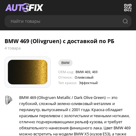
Найти товары
BMW 469 (Olivgruen) с доставкой по РБ
4 товара
BMW
OEM-код:
BMW 469, 469
Оттенок:
Оливковый
Тип краски:
Эффектный
BMW 469 (Olivgruen Metallic / Dark Olive Green) — это
глубокий, сложный зелено-оливковый металлик и
перламутр, выпускаемый с 2001 года. Краска обладает
красивым переливом с золотистыми и темными нотками,
отлично подчеркивающими рельеф кузова, и требует
обязательного нанесения финишного лака. Цвет BMW 469
можно встретить на модели BMW X5 (кузов E53), а также