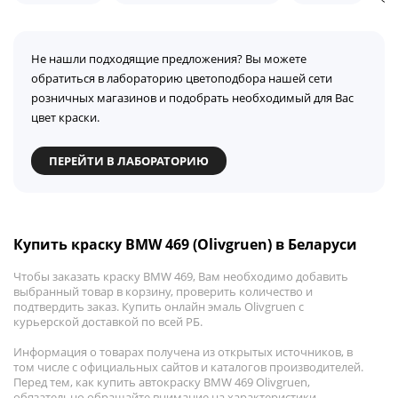
Не нашли подходящие предложения? Вы можете
обратиться в лабораторию цветоподбора нашей сети
розничных магазинов и подобрать необходимый для Вас
цвет краски.
ПЕРЕЙТИ В ЛАБОРАТОРИЮ
Купить краску BMW 469 (Olivgruen) в Беларуси
Чтобы заказать краску BMW 469, Вам необходимо добавить
выбранный товар в корзину, проверить количество и
подтвердить заказ. Купить онлайн эмаль Olivgruen с
курьерской доставкой по всей РБ.
Информация о товарах получена из открытых источников, в
том числе с официальных сайтов и каталогов производителей.
Перед тем, как купить автокраску BMW 469 Olivgruen,
обязательно обращайте внимание на характеристики