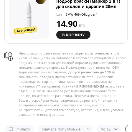
Подбор краски (маркер 2 в 1)
для сколов и царапин 20мл
Цвет:
BMW 469 (Olivgruen)
14.90
BYN
бестселлер!
В КОРЗИНУ
Информация о цвете получена из открытых источников, в том
числе из официальных каталогов и сайтов производителей. Краска
предназначена только для полной окраски кузова автомобиля /
методом плавного перехода. Используется оригинальная OEM-
формула завода-изготовителя,
допуск разнотона до 10%
(в
зависимости от года выпуска автомобиля, страны и партии
производства, партии и типа пигментов, поставляемых на
конвейер, УФ-выгорания). Крайне
НЕ РЕКОМЕНДУЕМ
окрашивать
отдельные элементы кузова (без выполнения пробного тест-
напыла) во избежание разнотона. Передача цвета на экране
Вашего устройства может отличаться от реальной, так как на
восприятие цвета влияют технология экрана, яркость,
контрастность, цветовая температура, отражения, блеск, условия
освещения и иные факторы.
Фильтр
сначала популярные
по 12