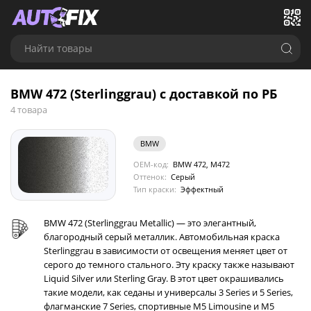
Найти товары
BMW 472 (Sterlinggrau) с доставкой по РБ
4 товара
BMW
OEM-код:
BMW 472, M472
Оттенок:
Серый
Тип краски:
Эффектный
BMW 472 (Sterlinggrau Metallic) — это элегантный,
благородный серый металлик. Автомобильная краска
Sterlinggrau в зависимости от освещения меняет цвет от
серого до темного стального. Эту краску также называют
Liquid Silver или Sterling Gray. В этот цвет окрашивались
такие модели, как седаны и универсалы 3 Series и 5 Series,
флагманские 7 Series, спортивные M5 Limousine и M5