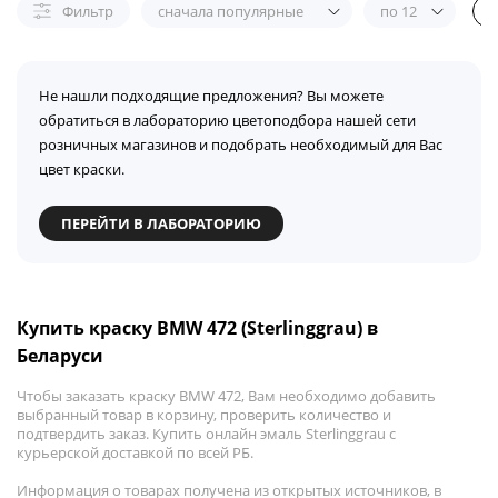
Фильтр
сначала популярные
по 12
Не нашли подходящие предложения? Вы можете
обратиться в лабораторию цветоподбора нашей сети
розничных магазинов и подобрать необходимый для Вас
цвет краски.
ПЕРЕЙТИ В ЛАБОРАТОРИЮ
Купить краску BMW 472 (Sterlinggrau) в
Беларуси
Чтобы заказать краску BMW 472, Вам необходимо добавить
выбранный товар в корзину, проверить количество и
подтвердить заказ. Купить онлайн эмаль Sterlinggrau с
курьерской доставкой по всей РБ.
Информация о товарах получена из открытых источников, в