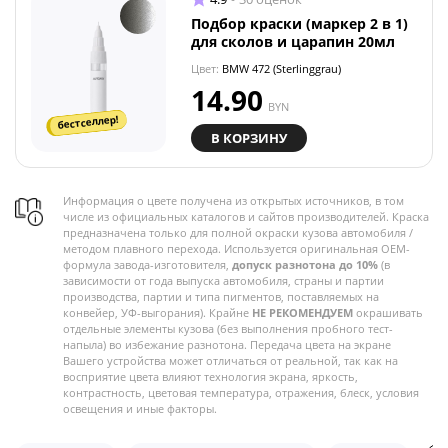
Подбор краски (маркер 2 в 1)
для сколов и царапин 20мл
Цвет:
BMW 472 (Sterlinggrau)
14.90
BYN
бестселлер!
В КОРЗИНУ
Информация о цвете получена из открытых источников, в том
числе из официальных каталогов и сайтов производителей. Краска
предназначена только для полной окраски кузова автомобиля /
методом плавного перехода. Используется оригинальная OEM-
формула завода-изготовителя,
допуск разнотона до 10%
(в
зависимости от года выпуска автомобиля, страны и партии
производства, партии и типа пигментов, поставляемых на
конвейер, УФ-выгорания). Крайне
НЕ РЕКОМЕНДУЕМ
окрашивать
отдельные элементы кузова (без выполнения пробного тест-
напыла) во избежание разнотона. Передача цвета на экране
Вашего устройства может отличаться от реальной, так как на
восприятие цвета влияют технология экрана, яркость,
контрастность, цветовая температура, отражения, блеск, условия
освещения и иные факторы.