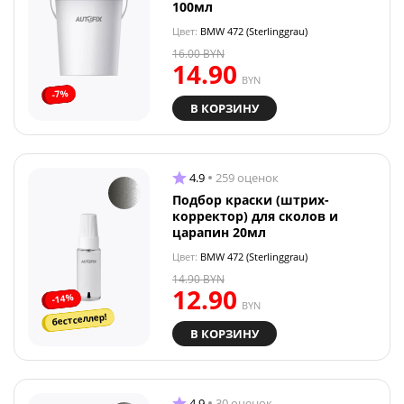
100мл
Цвет:
BMW 472 (Sterlinggrau)
16.00
BYN
14.90
BYN
-7%
В КОРЗИНУ
4.9
259 оценок
Подбор краски (штрих-
корректор) для сколов и
царапин 20мл
Цвет:
BMW 472 (Sterlinggrau)
14.90
BYN
12.90
-14%
BYN
бестселлер!
В КОРЗИНУ
4.9
30 оценок