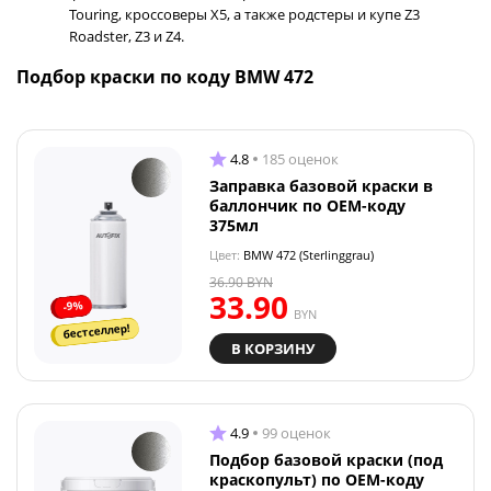
Touring, кроссоверы X5, а также родстеры и купе Z3
Roadster, Z3 и Z4.
Подбор краски по коду BMW 472
4.8
185 оценок
Заправка базовой краски в
баллончик по OEM-коду
375мл
Цвет:
BMW 472 (Sterlinggrau)
36.90
BYN
33.90
-9%
BYN
бестселлер!
В КОРЗИНУ
4.9
99 оценок
Подбор базовой краски (под
краскопульт) по OEM-коду