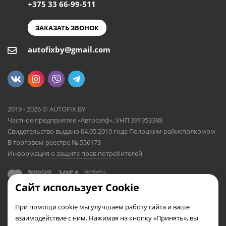
+375 33 66-99-511
ЗАКАЗАТЬ ЗВОНОК
autofixby@gmail.com
2019 - 2026 © AUTOFIX.BY
Частное предприятие «Автосэлф», УНП 391953388
Свидетельство выдано 04.05.2019 года Полоцким райисполкомом
В торговом реестре № 556173
Информация о защите прав потребителей
Сайт использует Cookie
При помощи cookie мы улучшаем работу сайта и ваше
взаимодействие с ним. Нажимая на кнопку «Принять», вы