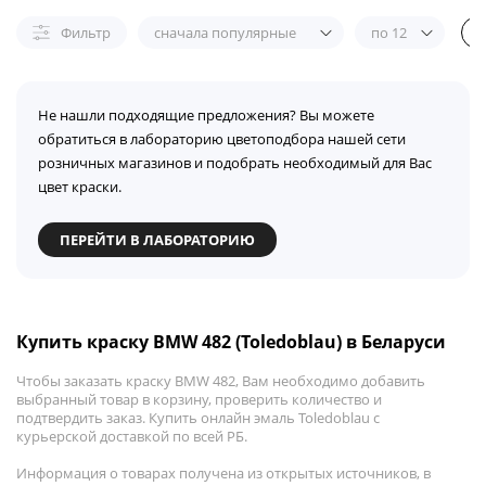
Фильтр
сначала популярные
по 12
Не нашли подходящие предложения? Вы можете
обратиться в лабораторию цветоподбора нашей сети
розничных магазинов и подобрать необходимый для Вас
цвет краски.
ПЕРЕЙТИ В ЛАБОРАТОРИЮ
Купить краску BMW 482 (Toledoblau) в Беларуси
Чтобы заказать краску BMW 482, Вам необходимо добавить
выбранный товар в корзину, проверить количество и
подтвердить заказ. Купить онлайн эмаль Toledoblau с
курьерской доставкой по всей РБ.
Информация о товарах получена из открытых источников, в