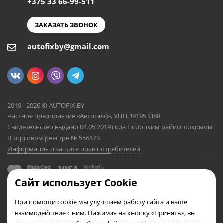
+375 33 66-99-511
ЗАКАЗАТЬ ЗВОНОК
autofixby@gmail.com
2019 - 2026 © AUTOFIX.BY
Частное предприятие «Автосэлф», УНП 391953388
Свидетельство выдано 04.05.2019 года Полоцким райисполкомом
В торговом реестре № 556173
Информация о защите прав потребителей
Сайт использует Cookie
При помощи cookie мы улучшаем работу сайта и ваше
взаимодействие с ним. Нажимая на кнопку «Принять», вы