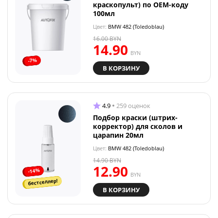
краскопульт) по OEM-коду
100мл
Цвет:
BMW 482 (Toledoblau)
16.00
BYN
14.90
BYN
-7%
В КОРЗИНУ
4.9
259 оценок
Подбор краски (штрих-
корректор) для сколов и
царапин 20мл
Цвет:
BMW 482 (Toledoblau)
14.90
BYN
12.90
-14%
BYN
бестселлер!
В КОРЗИНУ