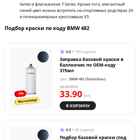
Series и флагманских 7 Series. Кроме того, элегантный
синий цвет можно встретить на спортивных родстерах Z4
и полноразмерных кроссоверах X5.
Подбор краски по коду BMW 482
4.8
185 оценок
Заправка базовой краски в
баллончик по OEM-коду
375мл
Цвет:
BMW 482 (Toledoblau)
36.90
BYN
33.90
-9%
BYN
бестселлер!
В КОРЗИНУ
4.9
99 оценок
Подбор базовой краски (под