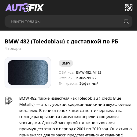
Найти товары
BMW 482 (Toledoblau) с доставкой по РБ
4 товара
BMW
OEM-код:
BMW 482, M482
Оттенок:
Темно-синий
Тип краски:
Эффектный
BMW 482, также известная как Toledoblau (Toledo Blue
Metallic), — это глубокий, сдержанный синий двухслойный
металлик. В тени оттенок кажется почти черным, а на
солнце раскрывается тяжелыми переливающимися
частицами. Данный заводской тон использовался
преимущественно в период с 2001 по 2010 год. Он активно
применялся для окраски представительских седанов 5