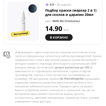
4.9
30 оценок
Подбор краски (маркер 2 в 1)
для сколов и царапин 20мл
Цвет:
BMW 482 (Toledoblau)
14.90
BYN
бестселлер!
В КОРЗИНУ
Информация о цвете получена из открытых источников, в том
числе из официальных каталогов и сайтов производителей. Краска
предназначена только для полной окраски кузова автомобиля /
методом плавного перехода. Используется оригинальная OEM-
формула завода-изготовителя,
допуск разнотона до 10%
(в
зависимости от года выпуска автомобиля, страны и партии
производства, партии и типа пигментов, поставляемых на
конвейер, УФ-выгорания). Крайне
НЕ РЕКОМЕНДУЕМ
окрашивать
отдельные элементы кузова (без выполнения пробного тест-
напыла) во избежание разнотона. Передача цвета на экране
Вашего устройства может отличаться от реальной, так как на
восприятие цвета влияют технология экрана, яркость,
контрастность, цветовая температура, отражения, блеск, условия
освещения и иные факторы.